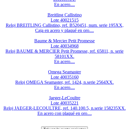
En acero....
Breitling Callistino
Lote 40021515
Reloj BREITLING Callistino, ref. B520451, num. serie 195XX,
Caja en acero y plaqué en oro....
Baume & Mercier Petit Promesse
Lote 40034968
Reloj BAUME & MERCIER Petit Promesse, ref. 65811, n. serie
58101XX.
En acero....
Omega Seamaster
Lote 40035160
Reloj OMEGA Seamaster, ref. 1424, n.serie 2564XX.
En acero....
Jaeger-LeCoultre
Lote 40035221
Reloj JAEGER-LECOULTRE, ref. 140.100.5, n.serie 158235XX.
En acero con plaqué en oro....