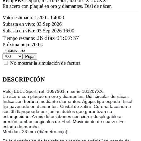
Reloj EBEL Sport, ref. 1057901, n.serie 181207XX.
En acero con plaqué en oro y diamantes. Dial de nácar.
Valor estimado:
1.200 - 1.400 €
Subasta en vivo:
03 Sep 2026
Subasta en vivo:
03 Sep 2026 16:00
26 días 01:07:37
Tiempo restante
:
Próxima puja:
700
€
PRÓXIMA PUJA
No mostrar la simulación de factura
DESCRIPCIÓN
Reloj EBEL Sport, ref. 1057901, n.serie 181207XX.
En acero con plaqué en oro y diamantes. Dial circular de nácar.
Indicación horaria mediante diamantes. Agujas tipo espada. Bisel
fijo pavonado en diamantes. Cristal de zafiro. Corona facetada a
sus 3h flanqueada por juntas dobles que garantizan su
estanqueidad. Armis de eslabones con cierre desplegable a
presión, ambos originales de Ebel. Movimiento de cuarzo. En
estado de marcha.
Medidas: 23 mm (diámetro caja).