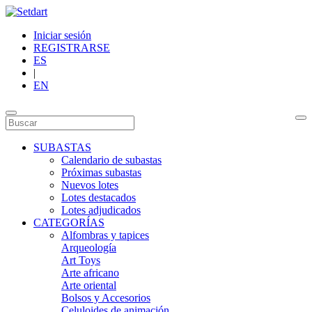
Iniciar sesión
REGISTRARSE
ES
|
EN
SUBASTAS
Calendario de subastas
Próximas subastas
Nuevos lotes
Lotes destacados
Lotes adjudicados
CATEGORÍAS
Alfombras y tapices
Arqueología
Art Toys
Arte africano
Arte oriental
Bolsos y Accesorios
Celuloides de animación