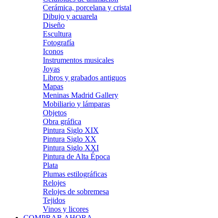
Cerámica, porcelana y cristal
Dibujo y acuarela
Diseño
Escultura
Fotografía
Iconos
Instrumentos musicales
Joyas
Libros y grabados antiguos
Mapas
Meninas Madrid Gallery
Mobiliario y lámparas
Objetos
Obra gráfica
Pintura Siglo XIX
Pintura Siglo XX
Pintura Siglo XXI
Pintura de Alta Época
Plata
Plumas estilográficas
Relojes
Relojes de sobremesa
Tejidos
Vinos y licores
COMPRAR AHORA