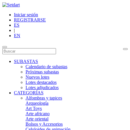
Iniciar sesión
REGISTRARSE
ES
|
EN
SUBASTAS
Calendario de subastas
Próximas subastas
Nuevos lotes
Lotes destacados
Lotes adjudicados
CATEGORÍAS
Alfombras y tapices
Arqueología
Art Toys
Arte africano
Arte oriental
Bolsos y Accesorios
Celuloides de animación