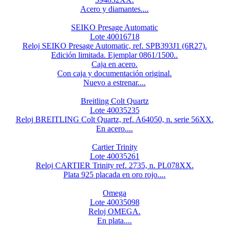
Acero y diamantes....
SEIKO Presage Automatic
Lote 40016718
Reloj SEIKO Presage Automatic, ref. SPB393J1 (6R27).
Edición limitada. Ejemplar 0861/1500..
Caja en acero.
Con caja y documentación original.
Nuevo a estrenar....
Breitling Colt Quartz
Lote 40035235
Reloj BREITLING Colt Quartz, ref. A64050, n. serie 56XX.
En acero....
Cartier Trinity
Lote 40035261
Reloj CARTIER Trinity ref. 2735, n. PL078XX.
Plata 925 placada en oro rojo....
Omega
Lote 40035098
Reloj OMEGA.
En plata....