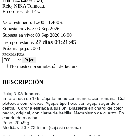
Lote
104
(40035146)
Reloj NIKA Tonneau.
En oro rosa de 14k.
Valor estimado:
1.200 - 1.400 €
Subasta en vivo:
03 Sep 2026
Subasta en vivo:
03 Sep 2026 16:00
27 días 09:21:45
Tiempo restante
:
Próxima puja:
700
€
PRÓXIMA PUJA
No mostrar la simulación de factura
DESCRIPCIÓN
Reloj NIKA Tonneau.
En oro rosa de 14k. Caja tonneau con numeración romana. Dial
plateado con relieves. Agujas tipo hoja, con aguja segundera
central. Corona estriada a sus 3h. Brazalete en charol de color
negro, original, con cierre de hebilla. Mecanismo de cuarzo. En
estado de marcha.
Peso: 20,49 g.
Medidas: 33 x 23,5 mm (caja sin corona).