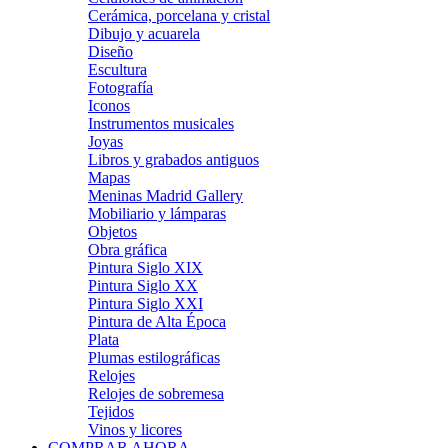
Cerámica, porcelana y cristal
Dibujo y acuarela
Diseño
Escultura
Fotografía
Iconos
Instrumentos musicales
Joyas
Libros y grabados antiguos
Mapas
Meninas Madrid Gallery
Mobiliario y lámparas
Objetos
Obra gráfica
Pintura Siglo XIX
Pintura Siglo XX
Pintura Siglo XXI
Pintura de Alta Época
Plata
Plumas estilográficas
Relojes
Relojes de sobremesa
Tejidos
Vinos y licores
COMPRAR AHORA