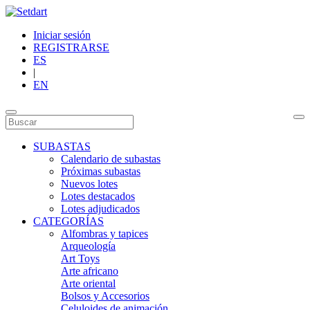
Iniciar sesión
REGISTRARSE
ES
|
EN
SUBASTAS
Calendario de subastas
Próximas subastas
Nuevos lotes
Lotes destacados
Lotes adjudicados
CATEGORÍAS
Alfombras y tapices
Arqueología
Art Toys
Arte africano
Arte oriental
Bolsos y Accesorios
Celuloides de animación