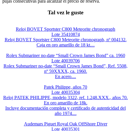
pujas consecutivas para alcanzar el precio de reserva.
Tal vez le guste
Reloj BOVET Sportster C800 Meteorite chronograph
Lote 35410874
Reloj BOVET Sportster C800 Meteorite chronograph, nº 004132.
Caja en oro amarillo de 18 kt....
Rolex Submariner no-date “Small Crown James Bond” ca. 1960
Lote 40039706
Rolex Submariner no-date “Small Crown James Bond”, Ref. 5508,
nº 59XXXX, ca. 1960.
En acero....
Patek Philippe, años 70
Lote 40035304
Reloj PATEK PHILIPPE, modelo 3322, ref. 1.248.XXX., años 70.
En oro amarillo de 18k.
Incluye documentación completa y certificado de autenticidad del
año 1974....
Audemars Piguet Royal Oak OffShore Diver
Lote 40035301