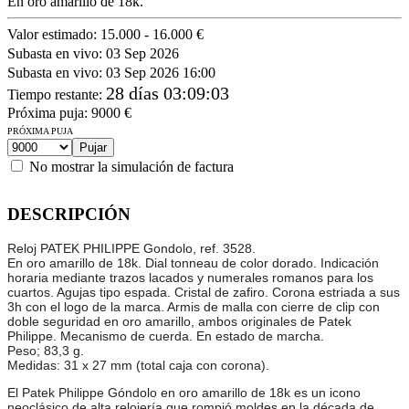
En oro amarillo de 18k.
Valor estimado:
15.000 - 16.000 €
Subasta en vivo:
03 Sep 2026
Subasta en vivo:
03 Sep 2026 16:00
28 días 03:09:03
Tiempo restante
:
Próxima puja:
9000
€
PRÓXIMA PUJA
No mostrar la simulación de factura
DESCRIPCIÓN
Reloj PATEK PHILIPPE Gondolo, ref. 3528.
En oro amarillo de 18k. Dial tonneau de color dorado. Indicación
horaria mediante trazos lacados y numerales romanos para los
cuartos. Agujas tipo espada. Cristal de zafiro. Corona estriada a sus
3h con el logo de la marca. Armis de malla con cierre de clip con
doble seguridad en oro amarillo, ambos originales de Patek
Philippe. Mecanismo de cuerda. En estado de marcha.
Peso; 83,3 g.
Medidas: 31 x 27 mm (total caja con corona).
El Patek Philippe Góndolo en oro amarillo de 18k es un icono
neoclásico de alta relojería que rompió moldes en la década de