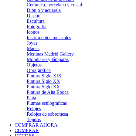
Cerámica, porcelana y cristal
Dibujo y acuarela
Diseño
Escultura
Fotografía
Iconos
Instrumentos musicales
Joyas
Mapas
Meninas Madrid Gallery
Mobiliario y lámparas
Objetos
Obra gráfica
Pintura Siglo XIX
Pintura Siglo XX
Pintura Siglo XXI
Pintura de Alta Época
Plata
Plumas estilográficas
Relojes
Relojes de sobremesa
Tejidos
COMPRAR AHORA
COMPRAR
VENDER