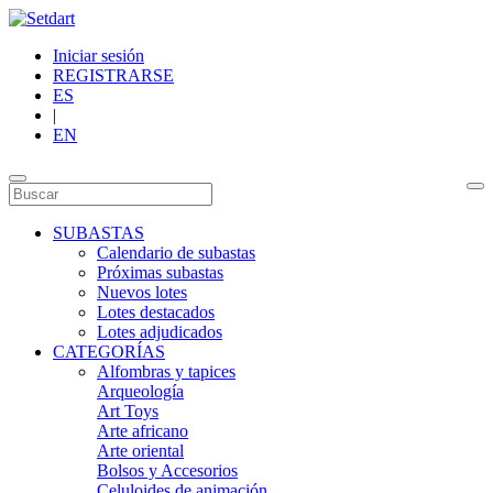
Iniciar sesión
REGISTRARSE
ES
|
EN
SUBASTAS
Calendario de subastas
Próximas subastas
Nuevos lotes
Lotes destacados
Lotes adjudicados
CATEGORÍAS
Alfombras y tapices
Arqueología
Art Toys
Arte africano
Arte oriental
Bolsos y Accesorios
Celuloides de animación