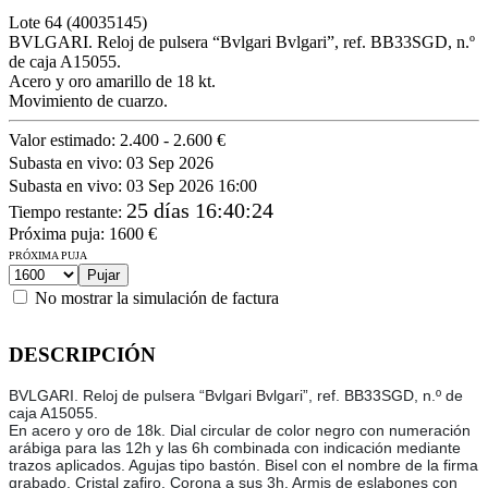
Lote
64
(40035145)
BVLGARI. Reloj de pulsera “Bvlgari Bvlgari”, ref. BB33SGD, n.º
de caja A15055.
Acero y oro amarillo de 18 kt.
Movimiento de cuarzo.
Valor estimado:
2.400 - 2.600 €
Subasta en vivo:
03 Sep 2026
Subasta en vivo:
03 Sep 2026 16:00
25 días 16:40:24
Tiempo restante
:
Próxima puja:
1600
€
PRÓXIMA PUJA
No mostrar la simulación de factura
DESCRIPCIÓN
BVLGARI. Reloj de pulsera “Bvlgari Bvlgari”, ref. BB33SGD, n.º de
caja A15055.
En acero y oro de 18k. Dial circular de color negro con numeración
arábiga para las 12h y las 6h combinada con indicación mediante
trazos aplicados. Agujas tipo bastón. Bisel con el nombre de la firma
grabado. Cristal zafiro. Corona a sus 3h. Armis de eslabones con