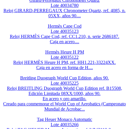
Girard-Perregaux Chronometer Quartz
Lote 40034780
Reloj GIRARD-PERREGAUX Chronometer Quartz, ref. 4085, n.
05XX, años 90....
Hermès Cape Cod
Lote 40035123
Reloj HERMÈS Cape Cod, ref. CC1.210, n. serie 2686187.
Caja en acero....
Hermès Heure H PM
Lote 40035122
Reloj HERMÈS Heure H PM, ref. HH1.221-33224XX.
Caja en acero en forma de H....
Breitling Duograph World Cup Edition, años 90.
Lote 40035225
Reloj BREITLING Duograph World Cup Edition ref. B15508,
Edición Limitada 08XX/1000, años 90.
En acero y oro amarillo.
Creado para conmemorar el World Cup of Aerobatics (Campeonato
Mundial de Acrobac...
Tag Heuer Monaco Automatic
Lote 40035266