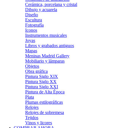
Cerámica, porcelana y cristal
Dibujo y acuarela
Diseño
Escultura
Fotografía
Iconos
Instrumentos musicales
Joyas
Libros y grabados antiguos
Mapas
Meninas Madrid Gallery
Mobiliario y lámparas
Objetos
Obra gráfica
Pintura Siglo XIX
Pintura Siglo XX
Pintura Siglo XXI
Pintura de Alta Época
Plata
Plumas estilográficas
Relojes
Relojes de sobremesa
Tejidos
Vinos y licores
COMPRAR AHORA