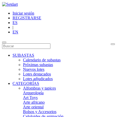
Iniciar sesión
REGISTRARSE
ES
|
EN
SUBASTAS
Calendario de subastas
Próximas subastas
Nuevos lotes
Lotes destacados
Lotes adjudicados
CATEGORÍAS
Alfombras y tapices
Arqueología
Art Toys
Arte africano
Arte oriental
Bolsos y Accesorios
Celuloides de animación