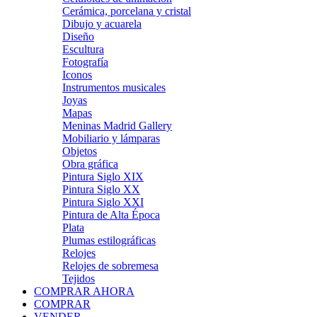
Cerámica, porcelana y cristal
Dibujo y acuarela
Diseño
Escultura
Fotografía
Iconos
Instrumentos musicales
Joyas
Mapas
Meninas Madrid Gallery
Mobiliario y lámparas
Objetos
Obra gráfica
Pintura Siglo XIX
Pintura Siglo XX
Pintura Siglo XXI
Pintura de Alta Época
Plata
Plumas estilográficas
Relojes
Relojes de sobremesa
Tejidos
COMPRAR AHORA
COMPRAR
VENDER