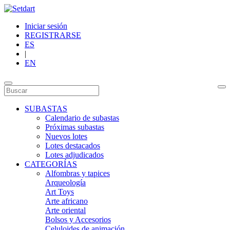
Iniciar sesión
REGISTRARSE
ES
|
EN
SUBASTAS
Calendario de subastas
Próximas subastas
Nuevos lotes
Lotes destacados
Lotes adjudicados
CATEGORÍAS
Alfombras y tapices
Arqueología
Art Toys
Arte africano
Arte oriental
Bolsos y Accesorios
Celuloides de animación