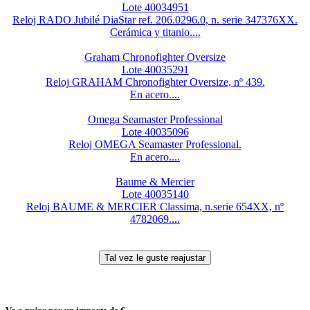
Lote 40034951
Reloj RADO Jubilé DiaStar ref. 206.0296.0, n. serie 347376XX.
Cerámica y titanio....
Graham Chronofighter Oversize
Lote 40035291
Reloj GRAHAM Chronofighter Oversize, nº 439.
En acero....
Omega Seamaster Professional
Lote 40035096
Reloj OMEGA Seamaster Professional.
En acero....
Baume & Mercier
Lote 40035140
Reloj BAUME & MERCIER Classima, n.serie 654XX, nº
4782069....