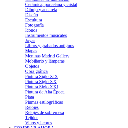
Cerámica, porcelana y cristal
Dibujo y acuarela
Diseño
Escultura
Fotografía
Iconos
Instrumentos musicales
Joyas
Libros y grabados antiguos
Mapas
Meninas Madrid Gallery
Mobiliario y lámparas
Objetos
Obra gráfica
Pintura Siglo XIX
Pintura Siglo XX
Pintura Siglo XXI
Pintura de Alta Época
Plata
Plumas estilográficas
Relojes
Relojes de sobremesa
Tejidos
Vinos y licores
COMPRAR AHORA