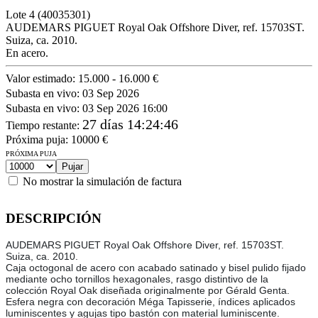
Lote
4
(40035301)
AUDEMARS PIGUET Royal Oak Offshore Diver, ref. 15703ST.
Suiza, ca. 2010.
En acero.
Valor estimado:
15.000 - 16.000 €
Subasta en vivo:
03 Sep 2026
Subasta en vivo:
03 Sep 2026 16:00
27 días 14:24:46
Tiempo restante
:
Próxima puja:
10000
€
PRÓXIMA PUJA
No mostrar la simulación de factura
DESCRIPCIÓN
AUDEMARS PIGUET Royal Oak Offshore Diver, ref. 15703ST.
Suiza, ca. 2010.
Caja octogonal de acero con acabado satinado y bisel pulido fijado
mediante ocho tornillos hexagonales, rasgo distintivo de la
colección Royal Oak diseñada originalmente por Gérald Genta.
Esfera negra con decoración Méga Tapisserie, índices aplicados
luminiscentes y agujas tipo bastón con material luminiscente.