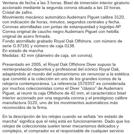
Ventana de fecha a las 3 horas. Bisel de inmersión interior giratorio
accionado mediante la segunda corona situada a las 10 horas.
Cristal de zafiro.
Movimiento mecánico automático Audemars Piguet calibre 3120,
con indicación de horas, minutos, segundos centrales y fecha.
Coronas atornilladas con juntas de estanqueidad y logotipo AP.
Correa original de caucho negro Audemars Piguet con hebilla
original de acero firmada.
Fondo atornillado grabado Royal Oak Offshore, con número de
serie G.87181 y número de caja 0138.
En estado de marcha.
Medidas: 42 mm (diámetro de caja, sin corona).
Presentado en 2005, el Royal Oak Offshore Diver supuso la
reinterpretación deportiva y profesional del icónico Royal Oak,
adaptándolo al mundo del submarinismo sin renunciar a la estética
que convirtió a la colección en uno de los grandes iconos de la
relojería contemporánea. La referencia 15703ST es considerada
por muchos coleccionistas como el Diver "clásico" de Audemars
Piguet, al reunir la caja Offshore de 42 mm, el característico bisel
interior accionado por una segunda corona y el prestigioso calibre
manufactura 3120, uno de los movimientos automáticos más
reconocidos de la firma.
En la descripción de los relojes cuando se señala “en estado de
marcha” significa que el reloj está en funcionamiento. Dado que los
relojes de coleccionista suelen tener mecanismos delicados y
complejos, el comprador es el responsable de cualquier servicio