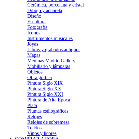
Cerámica, porcelana y cristal
Dibujo y acuarela
Diseño
Escultura
Fotografía
Iconos
Instrumentos musicales
Joyas
Libros y grabados antiguos
Mapas
Meninas Madrid Gallery
Mobiliario y lámparas
Objetos
Obra gráfica
Pintura Siglo XIX
Pintura Siglo XX
Pintura Siglo XXI
Pintura de Alta Época
Plata
Plumas estilográficas
Relojes
Relojes de sobremesa
Tejidos
Vinos y licores
COMPRAR AHORA