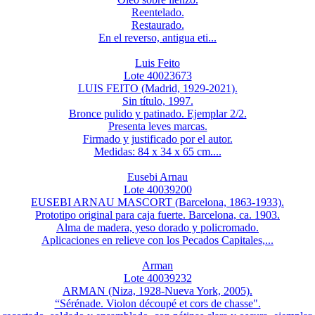
Reentelado.
Restaurado.
En el reverso, antigua eti...
Luis Feito
Lote 40023673
LUIS FEITO (Madrid, 1929-2021).
Sin título, 1997.
Bronce pulido y patinado. Ejemplar 2/2.
Presenta leves marcas.
Firmado y justificado por el autor.
Medidas: 84 x 34 x 65 cm....
Eusebi Arnau
Lote 40039200
EUSEBI ARNAU MASCORT (Barcelona, 1863-1933).
Prototipo original para caja fuerte. Barcelona, ca. 1903.
Alma de madera, yeso dorado y policromado.
Aplicaciones en relieve con los Pecados Capitales,...
Arman
Lote 40039232
ARMAN (Niza, 1928-Nueva York, 2005).
“Sérénade. Violon découpé et cors de chasse".