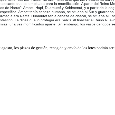
esecante que se empleaba para la momificación. A partir del Reino Med
 “Hijos de Horus”: Amset, Hapi, Duamutef y Kebhsenuf, y a partir de la
específica. Amset tenía cabeza humana, se situaba al Sur y guardaba el
rotegía era Neftis. Duamutef tenía cabeza de chacal, se situaba al Est
estino. La diosa que lo protegía era Selkis. Al finalizar el Reino Nuev
 momias, una vez momificados aparte. Sin embargo, los vasos canopos s
e agosto, los plazos de gestión, recogida y envío de los lotes podrán ser