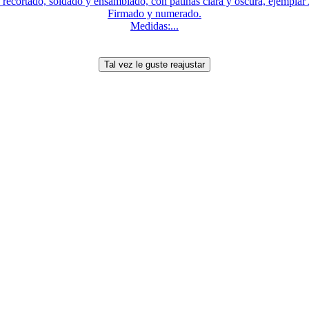
recortado, soldado y ensamblado, con pátinas clara y oscura, ejemplar
Firmado y numerado.
Medidas:...