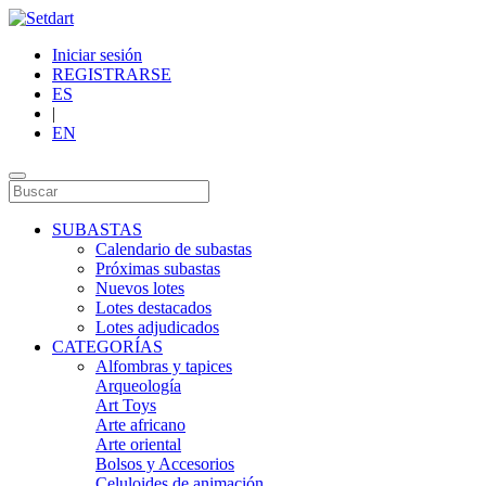
Iniciar sesión
REGISTRARSE
ES
|
EN
SUBASTAS
Calendario de subastas
Próximas subastas
Nuevos lotes
Lotes destacados
Lotes adjudicados
CATEGORÍAS
Alfombras y tapices
Arqueología
Art Toys
Arte africano
Arte oriental
Bolsos y Accesorios
Celuloides de animación