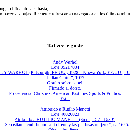
gar el final de la subasta,
n hacer sus pujas. Recuerde refrescar su navegador en los últimos minut
Tal vez le guste
Andy Warhol
Lote 35217084
Y WARHOL (Pittsburgh, EE.UU., 1928 – Nueva York, EE.UU., 19
“Lillian Carter”, 1977.
Grafito sobre papel.
Firmado al dorso.
Procedencia: Christie's: American Pastimes-Sports & Politics.
Est...
Atribuido a Rutilio Manetti
Lote 40026023
Atribuido a RUTILIO MANETTI (Siena, 1571-1639).
an Sebastián atendido por santa Irene y las piadosas mujeres”, ca.1625-
Óleo sobre lienzo.