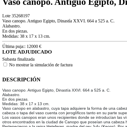
Vaso canopo. Antiguo Egipto, D
Lote
35268197
Vaso canopo. Antiguo Egipto, Dinastía XXVI. 664 a 525 a. C.
Alabastro.
En dos piezas.
Medidas: 38 x 17 x 13 cm.
Última puja::
12000
€
LOTE ADJUDICADO
Subasta finalizada
No mostrar la simulación de factura
DESCRIPCIÓN
Vaso canopo. Antiguo Egipto, Dinastía XXVI. 664 a 525 a. C.
Alabastro.
En dos piezas.
Medidas: 38 x 17 x 13 cm.
Vaso canopo en alabastro, cuya tapa adquiere la forma de una cabez
cabeza o tapa del vaso cuenta con jeroglíficos tanto en su parte supe
Los vasos canopos eran unos recipientes donde se introducían las v
otros encontrados en la ciudad de Canopo que poseían una cabeza hu
Pertenecieron a la reina Heteferes, madre del rey Jufu (Keops). Por a