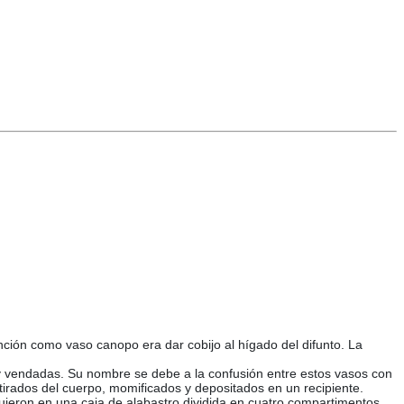
ión como vaso canopo era dar cobijo al hígado del difunto. La
 y vendadas. Su nombre se debe a la confusión entre estos vasos con
irados del cuerpo, momificados y depositados en un recipiente.
dujeron en una caja de alabastro dividida en cuatro compartimentos,