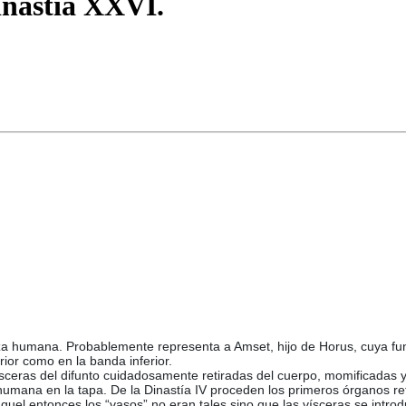
inastía XXVI.
a humana. Probablemente representa a Amset, hijo de Horus, cuya func
rior como en la banda inferior.
ísceras del difunto cuidadosamente retiradas del cuerpo, momificadas
mana en la tapa. De la Dinastía IV proceden los primeros órganos ret
quel entonces los “vasos” no eran tales sino que las vísceras se intro