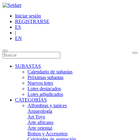
Iniciar sesión
REGISTRARSE
ES
|
EN
SUBASTAS
Calendario de subastas
Próximas subastas
Nuevos lotes
Lotes destacados
Lotes adjudicados
CATEGORÍAS
Alfombras y tapices
Arqueología
Art Toys
Arte africano
Arte oriental
Bolsos y Accesorios
Celuloides de animación