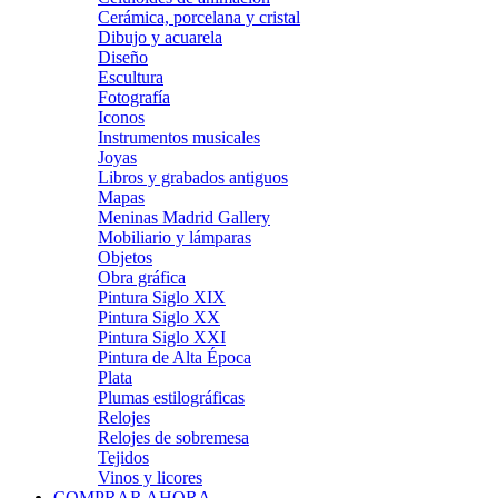
Cerámica, porcelana y cristal
Dibujo y acuarela
Diseño
Escultura
Fotografía
Iconos
Instrumentos musicales
Joyas
Libros y grabados antiguos
Mapas
Meninas Madrid Gallery
Mobiliario y lámparas
Objetos
Obra gráfica
Pintura Siglo XIX
Pintura Siglo XX
Pintura Siglo XXI
Pintura de Alta Época
Plata
Plumas estilográficas
Relojes
Relojes de sobremesa
Tejidos
Vinos y licores
COMPRAR AHORA