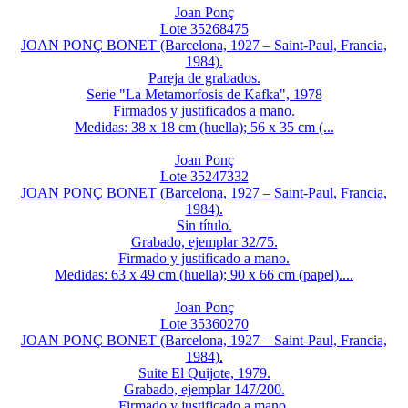
Joan Ponç
Lote 35268475
JOAN PONÇ BONET (Barcelona, 1927 – Saint-Paul, Francia,
1984).
Pareja de grabados.
Serie "La Metamorfosis de Kafka", 1978
Firmados y justificados a mano.
Medidas: 38 x 18 cm (huella); 56 x 35 cm (...
Joan Ponç
Lote 35247332
JOAN PONÇ BONET (Barcelona, 1927 – Saint-Paul, Francia,
1984).
Sin título.
Grabado, ejemplar 32/75.
Firmado y justificado a mano.
Medidas: 63 x 49 cm (huella); 90 x 66 cm (papel)....
Joan Ponç
Lote 35360270
JOAN PONÇ BONET (Barcelona, 1927 – Saint-Paul, Francia,
1984).
Suite El Quijote, 1979.
Grabado, ejemplar 147/200.
Firmado y justificado a mano.