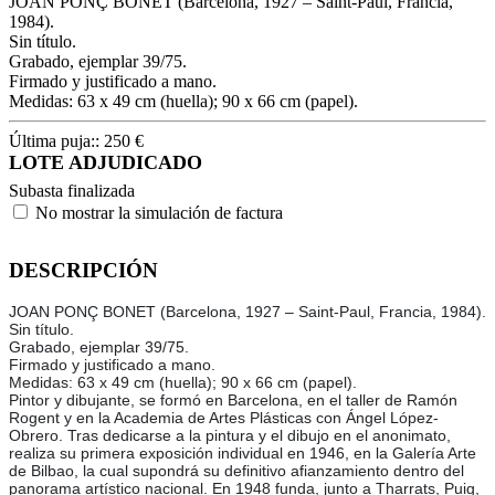
JOAN PONÇ BONET (Barcelona, 1927 – Saint-Paul, Francia,
1984).
Sin título.
Grabado, ejemplar 39/75.
Firmado y justificado a mano.
Medidas: 63 x 49 cm (huella); 90 x 66 cm (papel).
Última puja::
250
€
LOTE ADJUDICADO
Subasta finalizada
No mostrar la simulación de factura
DESCRIPCIÓN
JOAN PONÇ BONET (Barcelona, 1927 – Saint-Paul, Francia, 1984).
Sin título.
Grabado, ejemplar 39/75.
Firmado y justificado a mano.
Medidas: 63 x 49 cm (huella); 90 x 66 cm (papel).
Pintor y dibujante, se formó en Barcelona, en el taller de Ramón
Rogent y en la Academia de Artes Plásticas con Ángel López-
Obrero. Tras dedicarse a la pintura y el dibujo en el anonimato,
realiza su primera exposición individual en 1946, en la Galería Arte
de Bilbao, la cual supondrá su definitivo afianzamiento dentro del
panorama artístico nacional. En 1948 funda, junto a Tharrats, Puig,