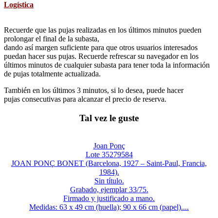
Logística
Recuerde que las pujas realizadas en los últimos minutos pueden
prolongar el final de la subasta,
dando así margen suficiente para que otros usuarios interesados
puedan hacer sus pujas. Recuerde refrescar su navegador en los
últimos minutos de cualquier subasta para tener toda la información
de pujas totalmente actualizada.
También en los últimos 3 minutos, si lo desea, puede hacer
pujas consecutivas para alcanzar el precio de reserva.
Tal vez le guste
Joan Ponç
Lote 35279584
JOAN PONÇ BONET (Barcelona, 1927 – Saint-Paul, Francia,
1984).
Sin título.
Grabado, ejemplar 33/75.
Firmado y justificado a mano.
Medidas: 63 x 49 cm (huella); 90 x 66 cm (papel)....