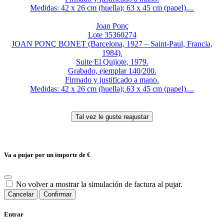
Medidas: 42 x 26 cm (huella); 63 x 45 cm (papel)....
Joan Ponç
Lote 35360274
JOAN PONÇ BONET (Barcelona, 1927 – Saint-Paul, Francia,
1984).
Suite El Quijote, 1979.
Grabado, ejemplar 140/200.
Firmado y justificado a mano.
Medidas: 42 x 26 cm (huella); 63 x 45 cm (papel)....
Va a pujar por un importe de
€
No volver a mostrar la simulación de factura al pujar.
Cancelar
Confirmar
Entrar