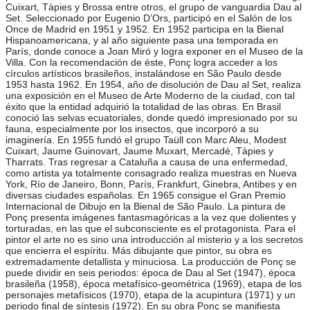
Cuixart, Tàpies y Brossa entre otros, el grupo de vanguardia Dau al
Set. Seleccionado por Eugenio D’Ors, participó en el Salón de los
Once de Madrid en 1951 y 1952. En 1952 participa en la Bienal
Hispanoamericana, y al año siguiente pasa una temporada en
París, donde conoce a Joan Miró y logra exponer en el Museo de la
Villa. Con la recomendación de éste, Ponç logra acceder a los
círculos artísticos brasileños, instalándose en São Paulo desde
1953 hasta 1962. En 1954, año de disolución de Dau al Set, realiza
una exposición en el Museo de Arte Moderno de la ciudad, con tal
éxito que la entidad adquirió la totalidad de las obras. En Brasil
conoció las selvas ecuatoriales, donde quedó impresionado por su
fauna, especialmente por los insectos, que incorporó a su
imaginería. En 1955 fundó el grupo Taüll con Marc Aleu, Modest
Cuixart, Jaume Guinovart, Jaume Muxart, Mercadé, Tàpies y
Tharrats. Tras regresar a Cataluña a causa de una enfermedad,
como artista ya totalmente consagrado realiza muestras en Nueva
York, Río de Janeiro, Bonn, París, Frankfurt, Ginebra, Antibes y en
diversas ciudades españolas. En 1965 consigue el Gran Premio
Internacional de Dibujo en la Bienal de São Paulo. La pintura de
Ponç presenta imágenes fantasmagóricas a la vez que dolientes y
torturadas, en las que el subconsciente es el protagonista. Para el
pintor el arte no es sino una introducción al misterio y a los secretos
que encierra el espíritu. Más dibujante que pintor, su obra es
extremadamente detallista y minuciosa. La producción de Ponç se
puede dividir en seis periodos: época de Dau al Set (1947), época
brasileña (1958), época metafísico-geométrica (1969), etapa de los
personajes metafísicos (1970), etapa de la acupintura (1971) y un
periodo final de síntesis (1972). En su obra Ponç se manifiesta