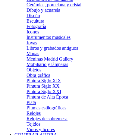
Cerámica, porcelana y cristal
Dibujo y acuarela
Diseño
Escultura
Fotografía
Iconos
Instrumentos musicales
Joyas
Libros y grabados antiguos
Mapas
Meninas Madrid Gallery
Mobiliario y lámparas
Objetos
Obra gráfica
Pintura Siglo XIX
Pintura Siglo XX
Pintura Siglo XXI
Pintura de Alta Época
Plata
Plumas estilográficas
Relojes
Relojes de sobremesa
Tejidos
Vinos y licores
COMPRAR AHORA