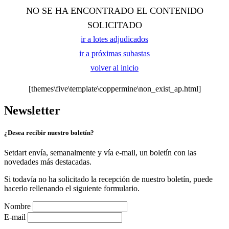
NO SE HA ENCONTRADO EL CONTENIDO
SOLICITADO
ir a lotes adjudicados
ir a próximas subastas
volver al inicio
[themes\five\template\coppermine\non_exist_ap.html]
Newsletter
¿Desea recibir nuestro boletín?
Setdart envía, semanalmente y vía e-mail, un boletín con las
novedades más destacadas.
Si todavía no ha solicitado la recepción de nuestro boletín, puede
hacerlo rellenando el siguiente formulario.
Nombre
E-mail