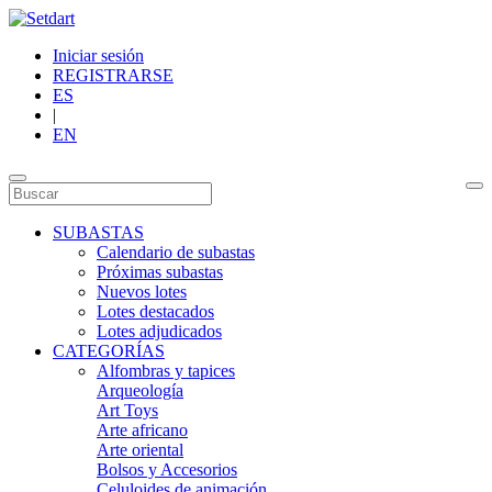
Iniciar sesión
REGISTRARSE
ES
|
EN
SUBASTAS
Calendario de subastas
Próximas subastas
Nuevos lotes
Lotes destacados
Lotes adjudicados
CATEGORÍAS
Alfombras y tapices
Arqueología
Art Toys
Arte africano
Arte oriental
Bolsos y Accesorios
Celuloides de animación