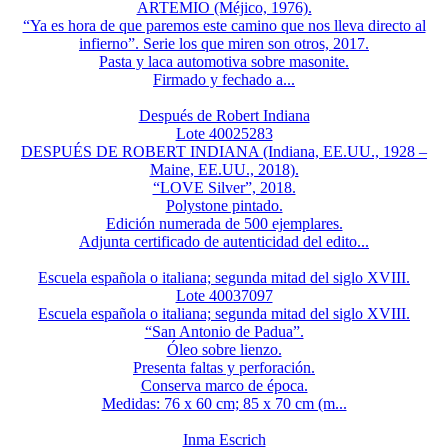
ARTEMIO (Méjico, 1976).
“Ya es hora de que paremos este camino que nos lleva directo al
infierno”. Serie los que miren son otros, 2017.
Pasta y laca automotiva sobre masonite.
Firmado y fechado a...
Después de Robert Indiana
Lote 40025283
DESPUÉS DE ROBERT INDIANA (Indiana, EE.UU., 1928 –
Maine, EE.UU., 2018).
“LOVE Silver”, 2018.
Polystone pintado.
Edición numerada de 500 ejemplares.
Adjunta certificado de autenticidad del edito...
Escuela española o italiana; segunda mitad del siglo XVIII.
Lote 40037097
Escuela española o italiana; segunda mitad del siglo XVIII.
“San Antonio de Padua”.
Óleo sobre lienzo.
Presenta faltas y perforación.
Conserva marco de época.
Medidas: 76 x 60 cm; 85 x 70 cm (m...
Inma Escrich