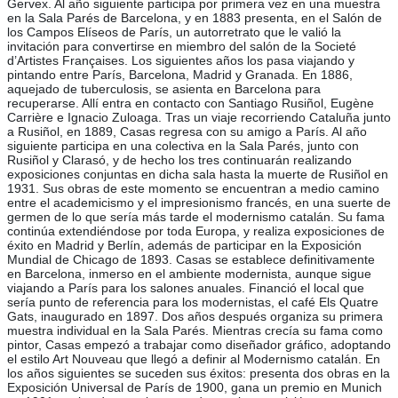
Gervex. Al año siguiente participa por primera vez en una muestra
en la Sala Parés de Barcelona, y en 1883 presenta, en el Salón de
los Campos Elíseos de París, un autorretrato que le valió la
invitación para convertirse en miembro del salón de la Societé
d’Artistes Françaises. Los siguientes años los pasa viajando y
pintando entre París, Barcelona, Madrid y Granada. En 1886,
aquejado de tuberculosis, se asienta en Barcelona para
recuperarse. Allí entra en contacto con Santiago Rusiñol, Eugène
Carrière e Ignacio Zuloaga. Tras un viaje recorriendo Cataluña junto
a Rusiñol, en 1889, Casas regresa con su amigo a París. Al año
siguiente participa en una colectiva en la Sala Parés, junto con
Rusiñol y Clarasó, y de hecho los tres continuarán realizando
exposiciones conjuntas en dicha sala hasta la muerte de Rusiñol en
1931. Sus obras de este momento se encuentran a medio camino
entre el academicismo y el impresionismo francés, en una suerte de
germen de lo que sería más tarde el modernismo catalán. Su fama
continúa extendiéndose por toda Europa, y realiza exposiciones de
éxito en Madrid y Berlín, además de participar en la Exposición
Mundial de Chicago de 1893. Casas se establece definitivamente
en Barcelona, inmerso en el ambiente modernista, aunque sigue
viajando a París para los salones anuales. Financió el local que
sería punto de referencia para los modernistas, el café Els Quatre
Gats, inaugurado en 1897. Dos años después organiza su primera
muestra individual en la Sala Parés. Mientras crecía su fama como
pintor, Casas empezó a trabajar como diseñador gráfico, adoptando
el estilo Art Nouveau que llegó a definir al Modernismo catalán. En
los años siguientes se suceden sus éxitos: presenta dos obras en la
Exposición Universal de París de 1900, gana un premio en Munich