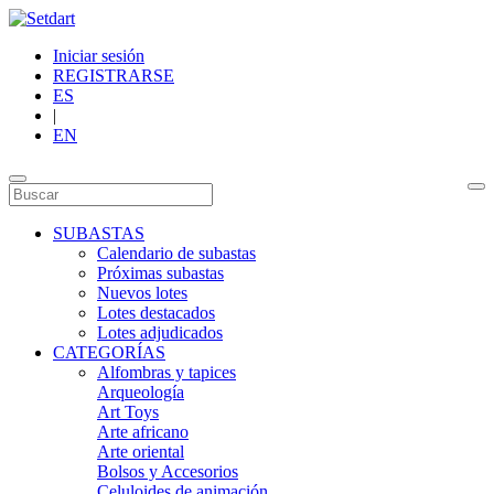
Iniciar sesión
REGISTRARSE
ES
|
EN
SUBASTAS
Calendario de subastas
Próximas subastas
Nuevos lotes
Lotes destacados
Lotes adjudicados
CATEGORÍAS
Alfombras y tapices
Arqueología
Art Toys
Arte africano
Arte oriental
Bolsos y Accesorios
Celuloides de animación