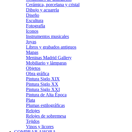
Cerámica, porcelana y cristal
Dibujo y acuarela
Diseño
Escultura
Fotografía
Iconos
Instrumentos musicales
Joyas
Libros y grabados antiguos
Mapas
Meninas Madrid Gallery
Mobiliario y lámparas
Objetos
Obra gráfica
Pintura Siglo XIX
Pintura Siglo XX
Pintura Siglo XXI
Pintura de Alta Época
Plata
Plumas estilográficas
Relojes
Relojes de sobremesa
Tejidos
Vinos y licores
COMPRAR AHORA