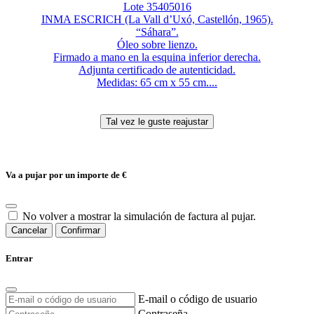
Lote 35405016
INMA ESCRICH (La Vall d’Uxó, Castellón, 1965).
“Sáhara”.
Óleo sobre lienzo.
Firmado a mano en la esquina inferior derecha.
Adjunta certificado de autenticidad.
Medidas: 65 cm x 55 cm....
Va a pujar por un importe de
€
No volver a mostrar la simulación de factura al pujar.
Cancelar
Confirmar
Entrar
E-mail o código de usuario
Contraseña