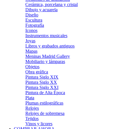
Cerámica, porcelana y cristal
Dibujo y acuarela
Diseño
Escultura
Fotografía
Iconos
Instrumentos musicales
Joyas
Libros y grabados antiguos
Mapas
Meninas Madrid Gallery
Mobiliario y lámparas
Objetos
Obra gráfica
Pintura Siglo XIX
Pintura Siglo XX
Pintura Siglo XXI
Pintura de Alta Época
Plata
Plumas estilográficas
Relojes
Relojes de sobremesa
Tejidos
Vinos y licores
COMPRAR AHORA