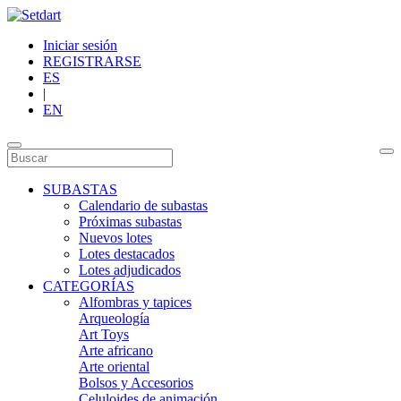
Iniciar sesión
REGISTRARSE
ES
|
EN
SUBASTAS
Calendario de subastas
Próximas subastas
Nuevos lotes
Lotes destacados
Lotes adjudicados
CATEGORÍAS
Alfombras y tapices
Arqueología
Art Toys
Arte africano
Arte oriental
Bolsos y Accesorios
Celuloides de animación