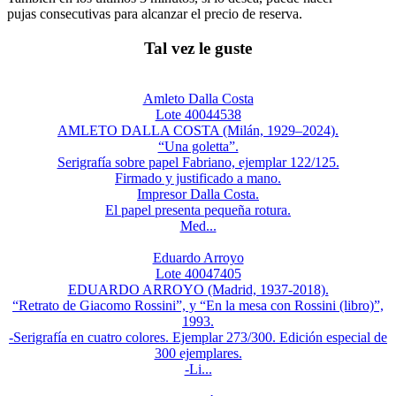
pujas consecutivas para alcanzar el precio de reserva.
Tal vez le guste
Amleto Dalla Costa
Lote 40044538
AMLETO DALLA COSTA (Milán, 1929–2024).
“Una goletta”.
Serigrafía sobre papel Fabriano, ejemplar 122/125.
Firmado y justificado a mano.
Impresor Dalla Costa.
El papel presenta pequeña rotura.
Med...
Eduardo Arroyo
Lote 40047405
EDUARDO ARROYO (Madrid, 1937-2018).
“Retrato de Giacomo Rossini”, y “En la mesa con Rossini (libro)”,
1993.
-Serigrafía en cuatro colores. Ejemplar 273/300. Edición especial de
300 ejemplares.
-Li...