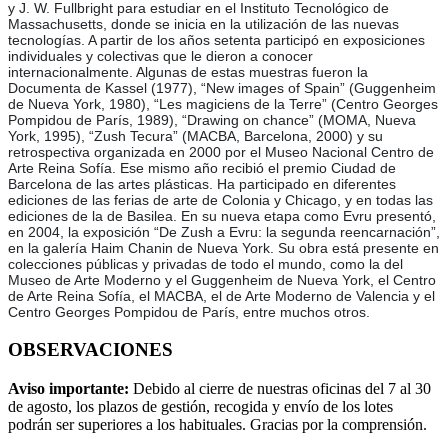
y J. W. Fullbright para estudiar en el Instituto Tecnológico de
Massachusetts, donde se inicia en la utilización de las nuevas
tecnologías. A partir de los años setenta participó en exposiciones
individuales y colectivas que le dieron a conocer
internacionalmente. Algunas de estas muestras fueron la
Documenta de Kassel (1977), “New images of Spain” (Guggenheim
de Nueva York, 1980), “Les magiciens de la Terre” (Centro Georges
Pompidou de París, 1989), “Drawing on chance” (MOMA, Nueva
York, 1995), “Zush Tecura” (MACBA, Barcelona, 2000) y su
retrospectiva organizada en 2000 por el Museo Nacional Centro de
Arte Reina Sofía. Ese mismo año recibió el premio Ciudad de
Barcelona de las artes plásticas. Ha participado en diferentes
ediciones de las ferias de arte de Colonia y Chicago, y en todas las
ediciones de la de Basilea. En su nueva etapa como Evru presentó,
en 2004, la exposición “De Zush a Evru: la segunda reencarnación”,
en la galería Haim Chanin de Nueva York. Su obra está presente en
colecciones públicas y privadas de todo el mundo, como la del
Museo de Arte Moderno y el Guggenheim de Nueva York, el Centro
de Arte Reina Sofía, el MACBA, el de Arte Moderno de Valencia y el
Centro Georges Pompidou de París, entre muchos otros.
OBSERVACIONES
Aviso importante:
Debido al cierre de nuestras oficinas del 7 al 30
de agosto, los plazos de gestión, recogida y envío de los lotes
podrán ser superiores a los habituales. Gracias por la comprensión.