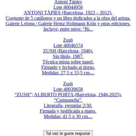
Antoni Tàpies
Lote 40044956
ANTONI TÀPIES (Barcelona, 1923 – 2012).
Conjunto de 5 catálogos y un libro dedicados a la obra del artista.
Galerie Lelong / Galerie Heinz Holtmann Köln y otras ediciones.
Incluye, entre otros: “Bi...
Zush
Lote 40046574
ZUSH (Barcelona, 1946).
Sin título, 1987.
Técnica mixta sobre papel.
Firmado y fechado al dorso.
Medidas: 27,5 x 33,5 cm....
Zush
Lote 40039658
“ZUSH”; ALBERTO PORTA (Barcelona, 1946-2025).
“Campanella”.
Litografía, ejemplar 2/30.
Firmada y justificada a mano.
Medidas: 41,5 x 30 cm....