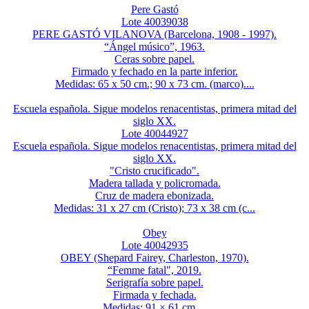
Pere Gastó
Lote 40039038
PERE GASTÓ VILANOVA (Barcelona, 1908 - 1997).
“Ángel músico”, 1963.
Ceras sobre papel.
Firmado y fechado en la parte inferior.
Medidas: 65 x 50 cm.; 90 x 73 cm. (marco)....
Escuela española. Sigue modelos renacentistas, primera mitad del
siglo XX.
Lote 40044927
Escuela española. Sigue modelos renacentistas, primera mitad del
siglo XX.
"Cristo crucificado".
Madera tallada y policromada.
Cruz de madera ebonizada.
Medidas: 31 x 27 cm (Cristo); 73 x 38 cm (c...
Obey
Lote 40042935
OBEY (Shepard Fairey, Charleston, 1970).
“Femme fatal", 2019.
Serigrafía sobre papel.
Firmada y fechada.
Medidas: 91 × 61 cm....