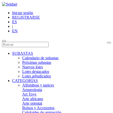
Iniciar sesión
REGISTRARSE
ES
|
EN
SUBASTAS
Calendario de subastas
Próximas subastas
Nuevos lotes
Lotes destacados
Lotes adjudicados
CATEGORÍAS
Alfombras y tapices
Arqueología
Art Toys
Arte africano
Arte oriental
Bolsos y Accesorios
Celuloides de animación