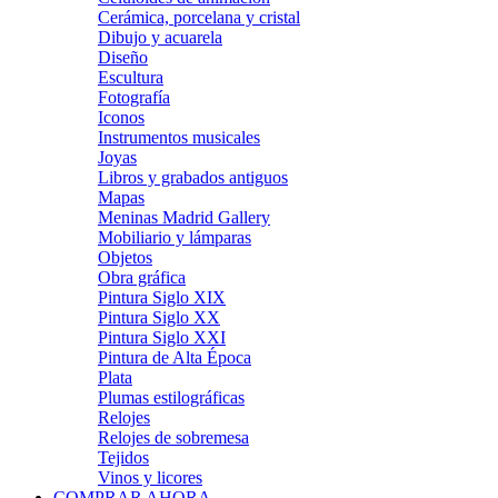
Cerámica, porcelana y cristal
Dibujo y acuarela
Diseño
Escultura
Fotografía
Iconos
Instrumentos musicales
Joyas
Libros y grabados antiguos
Mapas
Meninas Madrid Gallery
Mobiliario y lámparas
Objetos
Obra gráfica
Pintura Siglo XIX
Pintura Siglo XX
Pintura Siglo XXI
Pintura de Alta Época
Plata
Plumas estilográficas
Relojes
Relojes de sobremesa
Tejidos
Vinos y licores
COMPRAR AHORA