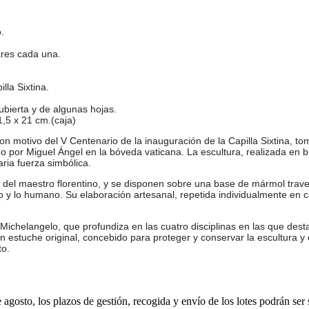
.
ares cada una.
lla Sixtina.
ubierta y de algunas hojas.
1,5 x 21 cm.(caja)
n motivo del V Centenario de la inauguración de la Capilla Sixtina, to
 por Miguel Ángel en la bóveda vaticana. La escultura, realizada en bro
ia fuerza simbólica.
del maestro florentino, y se disponen sobre una base de mármol trav
ino y lo humano. Su elaboración artesanal, repetida individualmente en c
chelangelo, que profundiza en las cuatro disciplinas en las que desta
en estuche original, concebido para proteger y conservar la escultura y
to.
e agosto, los plazos de gestión, recogida y envío de los lotes podrán ser