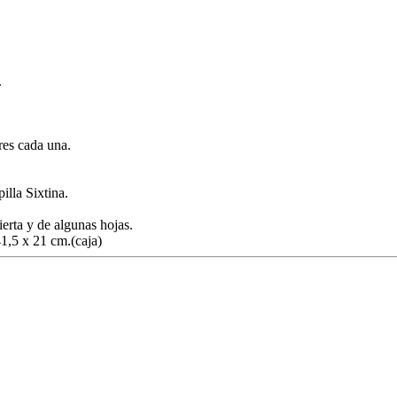
.
res cada una.
lla Sixtina.
ierta y de algunas hojas.
41,5 x 21 cm.(caja)