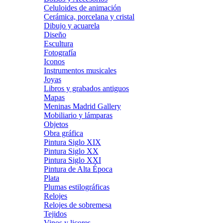
Celuloides de animación
Cerámica, porcelana y cristal
Dibujo y acuarela
Diseño
Escultura
Fotografía
Iconos
Instrumentos musicales
Joyas
Libros y grabados antiguos
Mapas
Meninas Madrid Gallery
Mobiliario y lámparas
Objetos
Obra gráfica
Pintura Siglo XIX
Pintura Siglo XX
Pintura Siglo XXI
Pintura de Alta Época
Plata
Plumas estilográficas
Relojes
Relojes de sobremesa
Tejidos
Vinos y licores