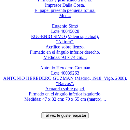
Impresor Dalla Costa.
El papel presenta pequeña rotura.
Med...
Eugenio Simó
Lote 40045028
EUGENIO SIMÓ (Valencia, actual).
“Al toro”.
Acrílico sobre lienzo.
Firmado en el ángulo inferior derecho.
Medidas: 93 x 74 cm....
Antonio Heredero Guzmán
Lote 40039263
ANTONIO HEREDERO GUZMAN (Madrid, 1918- Vigo, 2008).
“Barcos”.
Acuarela sobre papel.
Firmado en el ángulo inferior izquierdo.
Medidas: 47 x 32 cm; 70 x 55 cm (marco)....