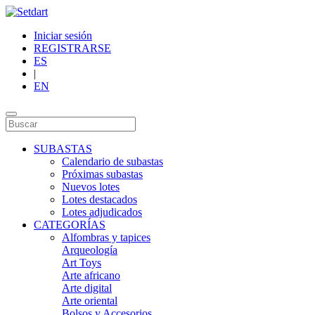
Iniciar sesión
REGISTRARSE
ES
|
EN
SUBASTAS
Calendario de subastas
Próximas subastas
Nuevos lotes
Lotes destacados
Lotes adjudicados
CATEGORÍAS
Alfombras y tapices
Arqueología
Art Toys
Arte africano
Arte digital
Arte oriental
Bolsos y Accesorios