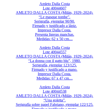
Amleto Dalla Costa
Lote 40044607
AMLETO DALLA COSTA (Milán, 1929–2024).
“Le masque tombe”.
Serigrafía, ejemplar 90/90.
Firmado y justificado a lápiz.
Impresor Dalla Costa.
Presenta ligeras manchas.
Medidas: 62 x 50 cm....
Amleto Dalla Costa
Lote 40044557
AMLETO DALLA COSTA (Milán, 1929–2024).
“La donna con il gatto blu”, 1980.
Serigrafía, ejemplar 123/125.
Firmado y justificado a mano.
Impresor Dalla Costa.
Medidas: 67 x 47 cm....
Amleto Dalla Costa
Lote 40044538
AMLETO DALLA COSTA (Milán, 1929–2024).
“Una goletta”.
Serigrafía sobre papel Fabriano, ejemplar 122/125.
Firmado y justificado a mano.