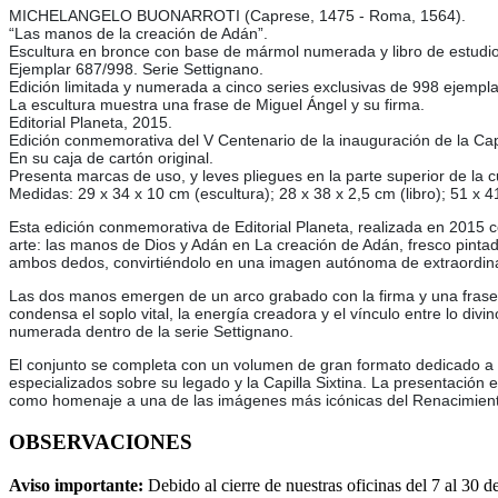
MICHELANGELO BUONARROTI (Caprese, 1475 - Roma, 1564).
“Las manos de la creación de Adán”.
Escultura en bronce con base de mármol numerada y libro de estudio
Ejemplar 687/998. Serie Settignano.
Edición limitada y numerada a cinco series exclusivas de 998 ejempl
La escultura muestra una frase de Miguel Ángel y su firma.
Editorial Planeta, 2015.
Edición conmemorativa del V Centenario de la inauguración de la Capi
En su caja de cartón original.
Presenta marcas de uso, y leves pliegues en la parte superior de la c
Medidas: 29 x 34 x 10 cm (escultura); 28 x 38 x 2,5 cm (libro); 51 x 4
Esta edición conmemorativa de Editorial Planeta, realizada en 2015 co
arte: las manos de Dios y Adán en La creación de Adán, fresco pintado
ambos dedos, convirtiéndolo en una imagen autónoma de extraordinar
Las dos manos emergen de un arco grabado con la firma y una frase 
condensa el soplo vital, la energía creadora y el vínculo entre lo div
numerada dentro de la serie Settignano.
El conjunto se completa con un volumen de gran formato dedicado a Mi
especializados sobre su legado y la Capilla Sixtina. La presentación 
como homenaje a una de las imágenes más icónicas del Renacimien
OBSERVACIONES
Aviso importante:
Debido al cierre de nuestras oficinas del 7 al 30 d