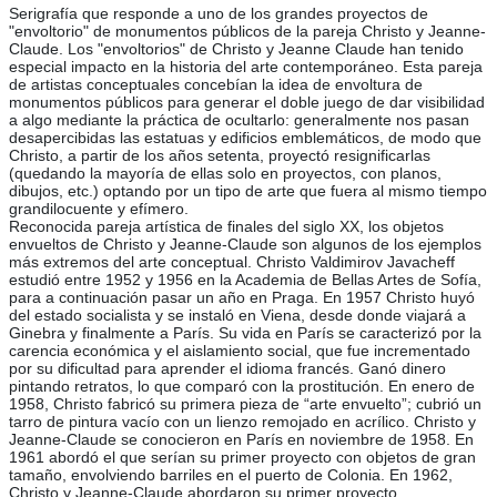
Serigrafía que responde a uno de los grandes proyectos de
"envoltorio" de monumentos públicos de la pareja Christo y Jeanne-
Claude. Los "envoltorios" de Christo y Jeanne Claude han tenido
especial impacto en la historia del arte contemporáneo. Esta pareja
de artistas conceptuales concebían la idea de envoltura de
monumentos públicos para generar el doble juego de dar visibilidad
a algo mediante la práctica de ocultarlo: generalmente nos pasan
desapercibidas las estatuas y edificios emblemáticos, de modo que
Christo, a partir de los años setenta, proyectó resignificarlas
(quedando la mayoría de ellas solo en proyectos, con planos,
dibujos, etc.) optando por un tipo de arte que fuera al mismo tiempo
grandilocuente y efímero.
Reconocida pareja artística de finales del siglo XX, los objetos
envueltos de Christo y Jeanne-Claude son algunos de los ejemplos
más extremos del arte conceptual. Christo Valdimirov Javacheff
estudió entre 1952 y 1956 en la Academia de Bellas Artes de Sofía,
para a continuación pasar un año en Praga. En 1957 Christo huyó
del estado socialista y se instaló en Viena, desde donde viajará a
Ginebra y finalmente a París. Su vida en París se caracterizó por la
carencia económica y el aislamiento social, que fue incrementado
por su dificultad para aprender el idioma francés. Ganó dinero
pintando retratos, lo que comparó con la prostitución. En enero de
1958, Christo fabricó su primera pieza de “arte envuelto”; cubrió un
tarro de pintura vacío con un lienzo remojado en acrílico. Christo y
Jeanne-Claude se conocieron en París en noviembre de 1958. En
1961 abordó el que serían su primer proyecto con objetos de gran
tamaño, envolviendo barriles en el puerto de Colonia. En 1962,
Christo y Jeanne-Claude abordaron su primer proyecto