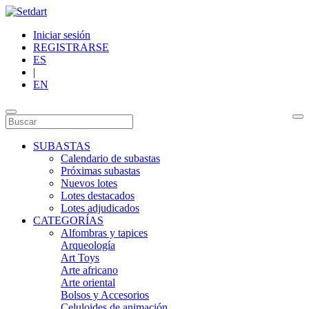
Iniciar sesión
REGISTRARSE
ES
|
EN
SUBASTAS
Calendario de subastas
Próximas subastas
Nuevos lotes
Lotes destacados
Lotes adjudicados
CATEGORÍAS
Alfombras y tapices
Arqueología
Art Toys
Arte africano
Arte oriental
Bolsos y Accesorios
Celuloides de animación