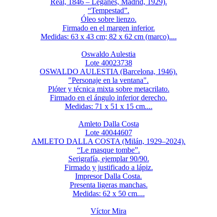
Real, 1846 – Leganés, Madrid, 1929).
“Tempestad”.
Óleo sobre lienzo.
Firmado en el margen inferior.
Medidas: 63 x 43 cm; 82 x 62 cm (marco)....
Oswaldo Aulestia
Lote 40023738
OSWALDO AULESTIA (Barcelona, 1946).
"Personaje en la ventana".
Plóter y técnica mixta sobre metacrilato.
Firmado en el ángulo inferior derecho.
Medidas: 71 x 51 x 15 cm....
Amleto Dalla Costa
Lote 40044607
AMLETO DALLA COSTA (Milán, 1929–2024).
“Le masque tombe”.
Serigrafía, ejemplar 90/90.
Firmado y justificado a lápiz.
Impresor Dalla Costa.
Presenta ligeras manchas.
Medidas: 62 x 50 cm....
Víctor Mira