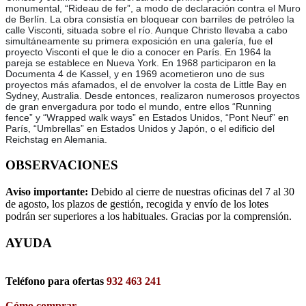
monumental, “Rideau de fer”, a modo de declaración contra el Muro
de Berlín. La obra consistía en bloquear con barriles de petróleo la
calle Visconti, situada sobre el río. Aunque Christo llevaba a cabo
simultáneamente su primera exposición en una galería, fue el
proyecto Visconti el que le dio a conocer en París. En 1964 la
pareja se establece en Nueva York. En 1968 participaron en la
Documenta 4 de Kassel, y en 1969 acometieron uno de sus
proyectos más afamados, el de envolver la costa de Little Bay en
Sydney, Australia. Desde entonces, realizaron numerosos proyectos
de gran envergadura por todo el mundo, entre ellos “Running
fence” y “Wrapped walk ways” en Estados Unidos, “Pont Neuf” en
París, “Umbrellas” en Estados Unidos y Japón, o el edificio del
Reichstag en Alemania.
OBSERVACIONES
Aviso importante:
Debido al cierre de nuestras oficinas del 7 al 30
de agosto, los plazos de gestión, recogida y envío de los lotes
podrán ser superiores a los habituales. Gracias por la comprensión.
AYUDA
Teléfono para ofertas
932 463 241
Cómo comprar