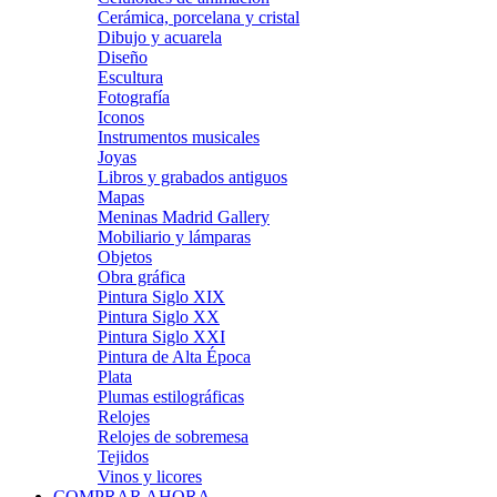
Cerámica, porcelana y cristal
Dibujo y acuarela
Diseño
Escultura
Fotografía
Iconos
Instrumentos musicales
Joyas
Libros y grabados antiguos
Mapas
Meninas Madrid Gallery
Mobiliario y lámparas
Objetos
Obra gráfica
Pintura Siglo XIX
Pintura Siglo XX
Pintura Siglo XXI
Pintura de Alta Época
Plata
Plumas estilográficas
Relojes
Relojes de sobremesa
Tejidos
Vinos y licores
COMPRAR AHORA