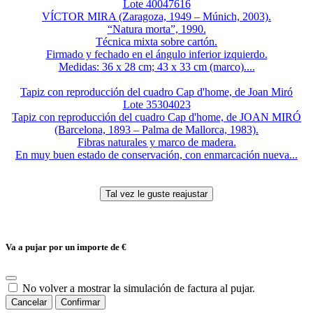
Lote 40047616
VÍCTOR MIRA (Zaragoza, 1949 – Múnich, 2003).
“Natura morta”, 1990.
Técnica mixta sobre cartón.
Firmado y fechado en el ángulo inferior izquierdo.
Medidas: 36 x 28 cm; 43 x 33 cm (marco)....
Tapiz con reproducción del cuadro Cap d'home, de Joan Miró
Lote 35304023
Tapiz con reproducción del cuadro Cap d'home, de JOAN MIRÓ
(Barcelona, 1893 – Palma de Mallorca, 1983).
Fibras naturales y marco de madera.
En muy buen estado de conservación, con enmarcación nueva...
Va a pujar por un importe de
€
No volver a mostrar la simulación de factura al pujar.
Cancelar
Confirmar