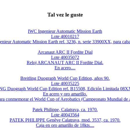
Tal vez le guste
IWC Ingenieur Automatic Mission Earth
Lote 40010217
nieur Automatic Mission Earth ref. 3236, n. serie 33900XX, para cabal
Arcanaut ARC II Fordite Dial
Lote 40035072
Reloj ARCANAUT ARC II Fordite Dial.
En acero....
Breitling Duograph World Cup Edition, años 90.
Lote 40035225
G Duograph World Cup Edition ref. B15508, Edición Limitada 08XX
En acero y oro amarillo.
ara conmemorar el World Cup of Aerobatics (Campeonato Mundial de A
Patek Philippe, Calatrava, ca. 1970.
Lote 40043564
PATEK PHILIPPE Genève Calatrava, mod. 3537, ca. 1970.
Caja en oro amarillo de 18kts....