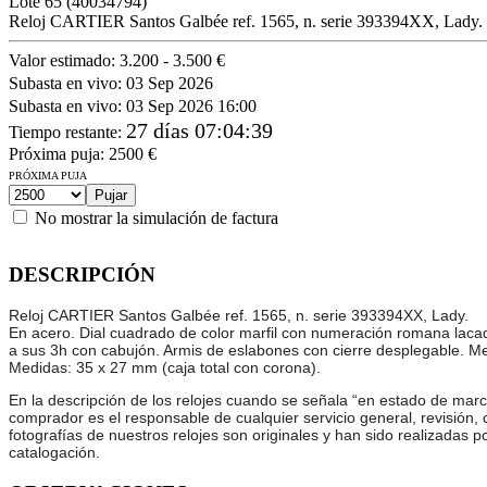
Lote
65
(40034794)
Reloj CARTIER Santos Galbée ref. 1565, n. serie 393394XX, Lady.
Valor estimado:
3.200 - 3.500 €
Subasta en vivo:
03 Sep 2026
Subasta en vivo:
03 Sep 2026 16:00
27 días 07:04:39
Tiempo restante
:
Próxima puja:
2500
€
PRÓXIMA PUJA
No mostrar la simulación de factura
DESCRIPCIÓN
Reloj CARTIER Santos Galbée ref. 1565, n. serie 393394XX, Lady.
En acero. Dial cuadrado de color marfil con numeración romana lacada 
a sus 3h con cabujón. Armis de eslabones con cierre desplegable. 
Medidas: 35 x 27 mm (caja total con corona).
En la descripción de los relojes cuando se señala “en estado de marc
comprador es el responsable de cualquier servicio general, revisión,
fotografías de nuestros relojes son originales y han sido realizadas p
catalogación.