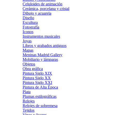
Celuloides de animación
Cerámica, porcelana y cristal
Dibujo y acuarela
Diseño
Escultura
Fotografía
Iconos
Instrumentos musicales
Joyas
Libros y grabados antiguos
Mapas
Meninas Madrid Gallery
Mobiliario y lámparas
Objetos
Obra gráfica
Pintura Siglo XIX
Pintura Siglo XX
Pintura Siglo XXI
Pintura de Alta Época
Plata
Plumas estilográficas
Relojes
Relojes de sobremesa
Tejidos
Vinos y licores