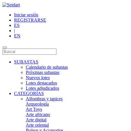
Iniciar sesión
REGISTRARSE
ES
|
EN
SUBASTAS
Calendario de subastas
Próximas subastas
Nuevos lotes
Lotes destacados
Lotes adjudicados
CATEGORÍAS
Alfombras y tapices
Arqueología
Art Toys
Arte africano
Arte digital
Arte oriental
Bolsos y Accesorios