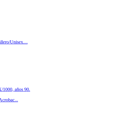
lero/Unisex....
/1000, años 90.
crobac...