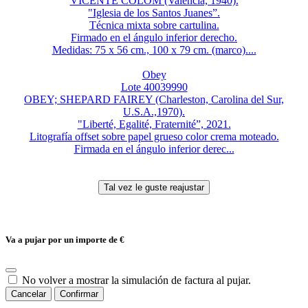
VICENTE COLOM (Valencia, 1940).
"Iglesia de los Santos Juanes”.
Técnica mixta sobre cartulina.
Firmado en el ángulo inferior derecho.
Medidas: 75 x 56 cm., 100 x 79 cm. (marco)....
Obey
Lote 40039990
OBEY; SHEPARD FAIREY (Charleston, Carolina del Sur,
U.S.A.,1970).
"Liberté, Egalité, Fraternité”, 2021.
Litografía offset sobre papel grueso color crema moteado.
Firmada en el ángulo inferior derec...
Va a pujar por un importe de
€
No volver a mostrar la simulación de factura al pujar.
Cancelar
Confirmar