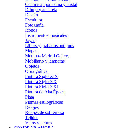
Cerámica, porcelana y cristal
Dibujo y acuarela
Diseño
Escultura
Fotografía
Iconos
Instrumentos musicales
Joyas
Libros y grabados antiguos
Mapas
Meninas Madrid Gallery
Mobiliario y lámparas
Objetos
Obra gráfica
Pintura Siglo XIX
Pintura Siglo XX
Pintura Siglo XXI
Pintura de Alta Época
Plata
Plumas estilográficas
Relojes
Relojes de sobremesa
Tejidos
Vinos y licores
COMPRAR AHORA