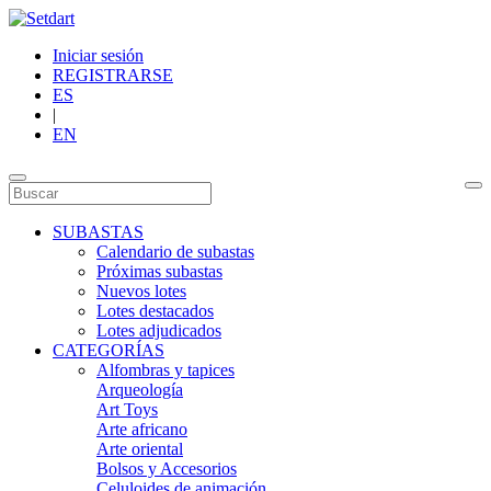
Iniciar sesión
REGISTRARSE
ES
|
EN
SUBASTAS
Calendario de subastas
Próximas subastas
Nuevos lotes
Lotes destacados
Lotes adjudicados
CATEGORÍAS
Alfombras y tapices
Arqueología
Art Toys
Arte africano
Arte oriental
Bolsos y Accesorios
Celuloides de animación