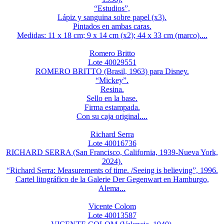
“Estudios”,
Lápiz y sanguina sobre papel (x3).
Pintados en ambas caras.
Medidas: 11 x 18 cm; 9 x 14 cm (x2); 44 x 33 cm (marco)....
Romero Britto
Lote 40029551
ROMERO BRITTO (Brasil, 1963) para Disney.
“Mickey”.
Resina.
Sello en la base.
Firma estampada.
Con su caja original....
Richard Serra
Lote 40016736
RICHARD SERRA (San Francisco, California, 1939-Nueva York,
2024).
“Richard Serra: Measurements of time. /Seeing is believing”, 1996.
Cartel litográfico de la Galerie Der Gegenwart en Hamburgo,
Alema...
Vicente Colom
Lote 40013587