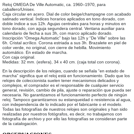
Reloj OMEGA De Ville Automatic, ca. 1960–1970, para
caballero/Unisex.
Caja circular en acero. Dial de color beige/champagne con acabado
satinado vertical. Índices horarios aplicados en tono dorado, con
doble índice a sus 12h. Agujas centrales para horas y minutos en
tono dorado, con aguja segundera central. Ventana auxiliar para
calendario de fecha a sus 3h, con marco aplicado dorado.
Inscripción “Omega Automatic” bajo las 12h y “De Ville” sobre las
6h. Cristal acrílico. Corona estriada a sus 3h. Brazalete en piel de
color verde, no original, con cierre de hebilla. Movimiento
automático. En estado de marcha.
Con caja original.
Medidas: 32 mm. (esfera), 34 x 40 cm. (caja total con corona).
En la descripción de los relojes, cuando se señala “en estado de
marcha” significa que el reloj está en funcionamiento. Dado que los
relojes de coleccionista suelen tener mecanismos delicados y
complejos, el comprador es el responsable de cualquier servicio
general, revisión, cambio de pila, ajuste o reparación que pueda ser
necesaria. No garantizamos el funcionamiento perfecto de ningún
reloj. Tampoco garantizamos su estanqueidad o resistencia al agua,
con independencia de lo indicado por el fabricante o el modelo.
Todas las fotografías de nuestros relojes son originales y han sido
realizadas por nuestros fotógrafos, es decir, no trabajamos con
fotografía de archivo y por ello las fotografías se consideran parte
de la catalogación.