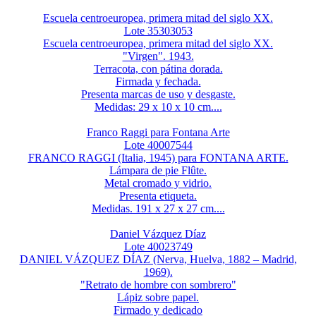
Escuela centroeuropea, primera mitad del siglo XX.
Lote 35303053
Escuela centroeuropea, primera mitad del siglo XX.
"Virgen". 1943.
Terracota, con pátina dorada.
Firmada y fechada.
Presenta marcas de uso y desgaste.
Medidas: 29 x 10 x 10 cm....
Franco Raggi para Fontana Arte
Lote 40007544
FRANCO RAGGI (Italia, 1945) para FONTANA ARTE.
Lámpara de pie Flûte.
Metal cromado y vidrio.
Presenta etiqueta.
Medidas. 191 x 27 x 27 cm....
Daniel Vázquez Díaz
Lote 40023749
DANIEL VÁZQUEZ DÍAZ (Nerva, Huelva, 1882 – Madrid,
1969).
"Retrato de hombre con sombrero"
Lápiz sobre papel.
Firmado y dedicado