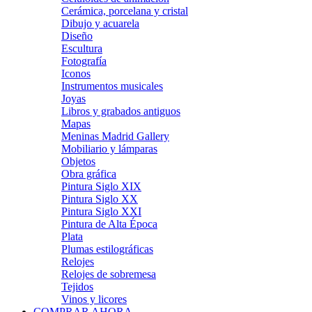
Cerámica, porcelana y cristal
Dibujo y acuarela
Diseño
Escultura
Fotografía
Iconos
Instrumentos musicales
Joyas
Libros y grabados antiguos
Mapas
Meninas Madrid Gallery
Mobiliario y lámparas
Objetos
Obra gráfica
Pintura Siglo XIX
Pintura Siglo XX
Pintura Siglo XXI
Pintura de Alta Época
Plata
Plumas estilográficas
Relojes
Relojes de sobremesa
Tejidos
Vinos y licores
COMPRAR AHORA