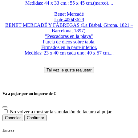
Medidas: 44 x 33 cm.; 55 x 45 cm.(marco)....
Benet Mercadé
Lote 40043629
BENET MERCADÉ Y FÁBREGAS (La Bisbal, Girona, 1821 –
Barcelona, 1897).
"Pescadoras en la playa"
Pareja de óleos sobre tabla.
Firmados en la parte inferior.
Medidas: 23 x 40 cm cada uno; 40 x 57 cm....
Va a pujar por un importe de
€
No volver a mostrar la simulación de factura al pujar.
Cancelar
Confirmar
Entrar