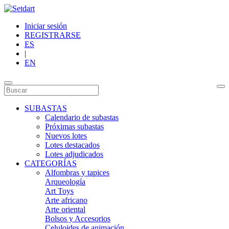
Iniciar sesión
REGISTRARSE
ES
|
EN
SUBASTAS
Calendario de subastas
Próximas subastas
Nuevos lotes
Lotes destacados
Lotes adjudicados
CATEGORÍAS
Alfombras y tapices
Arqueología
Art Toys
Arte africano
Arte oriental
Bolsos y Accesorios
Celuloides de animación