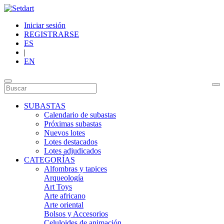
Iniciar sesión
REGISTRARSE
ES
|
EN
SUBASTAS
Calendario de subastas
Próximas subastas
Nuevos lotes
Lotes destacados
Lotes adjudicados
CATEGORÍAS
Alfombras y tapices
Arqueología
Art Toys
Arte africano
Arte oriental
Bolsos y Accesorios
Celuloides de animación