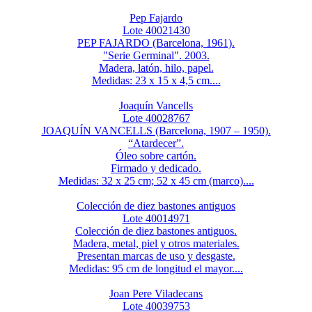
Pep Fajardo
Lote 40021430
PEP FAJARDO (Barcelona, 1961).
"Serie Germinal". 2003.
Madera, latón, hilo, papel.
Medidas: 23 x 15 x 4,5 cm....
Joaquín Vancells
Lote 40028767
JOAQUÍN VANCELLS (Barcelona, 1907 – 1950).
“Atardecer”.
Óleo sobre cartón.
Firmado y dedicado.
Medidas: 32 x 25 cm; 52 x 45 cm (marco)....
Colección de diez bastones antiguos
Lote 40014971
Colección de diez bastones antiguos.
Madera, metal, piel y otros materiales.
Presentan marcas de uso y desgaste.
Medidas: 95 cm de longitud el mayor....
Joan Pere Viladecans
Lote 40039753