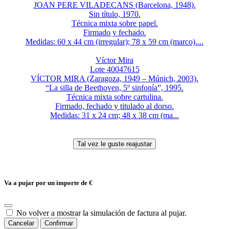
JOAN PERE VILADECANS (Barcelona, 1948).
Sin título, 1970.
Técnica mixta sobre papel.
Firmado y fechado.
Medidas: 60 x 44 cm (irregular); 78 x 59 cm (marco)....
Víctor Mira
Lote 40047615
VÍCTOR MIRA (Zaragoza, 1949 – Múnich, 2003).
“La silla de Beethoven, 5º sinfonía”, 1995.
Técnica mixta sobre cartulina.
Firmado, fechado y titulado al dorso.
Medidas: 31 x 24 cm; 48 x 38 cm (ma...
Va a pujar por un importe de
€
No volver a mostrar la simulación de factura al pujar.
Cancelar
Confirmar