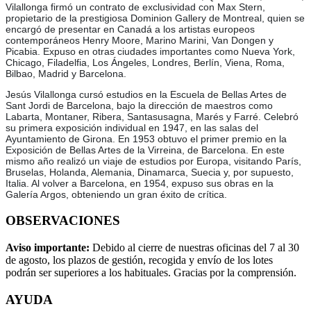
Vilallonga firmó un contrato de exclusividad con Max Stern,
propietario de la prestigiosa Dominion Gallery de Montreal, quien se
encargó de presentar en Canadá a los artistas europeos
contemporáneos Henry Moore, Marino Marini, Van Dongen y
Picabia. Expuso en otras ciudades importantes como Nueva York,
Chicago, Filadelfia, Los Ángeles, Londres, Berlín, Viena, Roma,
Bilbao, Madrid y Barcelona.
Jesús Vilallonga cursó estudios en la Escuela de Bellas Artes de
Sant Jordi de Barcelona, bajo la dirección de maestros como
Labarta, Montaner, Ribera, Santasusagna, Marés y Farré. Celebró
su primera exposición individual en 1947, en las salas del
Ayuntamiento de Girona. En 1953 obtuvo el primer premio en la
Exposición de Bellas Artes de la Virreina, de Barcelona. En este
mismo año realizó un viaje de estudios por Europa, visitando París,
Bruselas, Holanda, Alemania, Dinamarca, Suecia y, por supuesto,
Italia. Al volver a Barcelona, en 1954, expuso sus obras en la
Galería Argos, obteniendo un gran éxito de crítica.
OBSERVACIONES
Aviso importante:
Debido al cierre de nuestras oficinas del 7 al 30
de agosto, los plazos de gestión, recogida y envío de los lotes
podrán ser superiores a los habituales. Gracias por la comprensión.
AYUDA