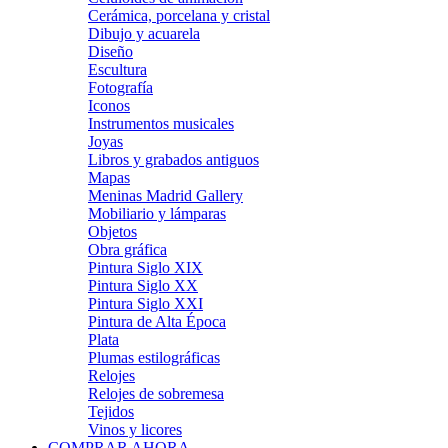
Cerámica, porcelana y cristal
Dibujo y acuarela
Diseño
Escultura
Fotografía
Iconos
Instrumentos musicales
Joyas
Libros y grabados antiguos
Mapas
Meninas Madrid Gallery
Mobiliario y lámparas
Objetos
Obra gráfica
Pintura Siglo XIX
Pintura Siglo XX
Pintura Siglo XXI
Pintura de Alta Época
Plata
Plumas estilográficas
Relojes
Relojes de sobremesa
Tejidos
Vinos y licores
COMPRAR AHORA