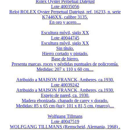
Rolex Oyster Perpetual Datejust
Lote 40035056
Reloj ROLEX Oyster Perpetual Datejust, ref. 16233, n. serie
K7446XX, calibre 3135.
En oro y acero....
Escultura móvil, siglo XX
Lote 40044745
Escultura móvil, siglo XX
Sin título.
Hierro cortado y pintado.
Base de hierro.
Presenta marcas, roces y pérdidas puntuales de policromía.
Medidas: 207 x 110 x 60 cm....
Atribuido a MAISON FRANCK, Amberes, ca.1930.
Lote 40039242
Atribuido a MAISON FRANCK, Amberes, ca.1930.
Espejo de pared, ca. 1930.
Madera ebonizada, chapado de carey y dorado.
Medidas: 85 x 65 cm (luz); 101 x 81,5 cm. (marco)....
Wolfgang Tillmans
Lote 40047519
WOLFGANG TILLMANS (Remscheid, Alemania, 1968) .