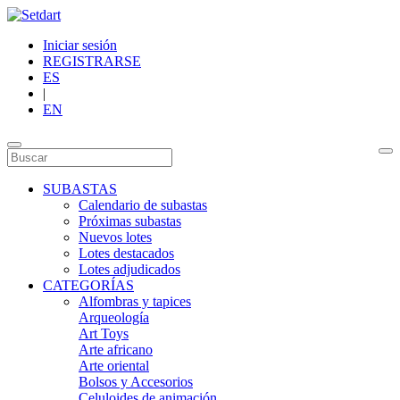
Iniciar sesión
REGISTRARSE
ES
|
EN
SUBASTAS
Calendario de subastas
Próximas subastas
Nuevos lotes
Lotes destacados
Lotes adjudicados
CATEGORÍAS
Alfombras y tapices
Arqueología
Art Toys
Arte africano
Arte oriental
Bolsos y Accesorios
Celuloides de animación