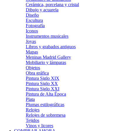
Cerámica, porcelana y cristal
Dibujo y acuarela
Diseño
Escultura
Fotografía
Iconos
Instrumentos musicales
Joyas
Libros y grabados antiguos
Mapas
Meninas Madrid Gallery
Mobiliario y lámparas
Objetos
Obra gráfica
Pintura Siglo XIX
Pintura Siglo XX
Pintura Siglo XXI
Pintura de Alta Época
Plata
Plumas estilográficas
Relojes
Relojes de sobremesa
Tejidos
Vinos y licores
COMPRAR AHORA