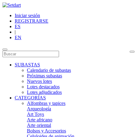
Iniciar sesión
REGISTRARSE
ES
|
EN
SUBASTAS
Calendario de subastas
Próximas subastas
Nuevos lotes
Lotes destacados
Lotes adjudicados
CATEGORÍAS
Alfombras y tapices
Arqueología
Art Toys
Arte africano
Arte oriental
Bolsos y Accesorios
Celuloides de animación