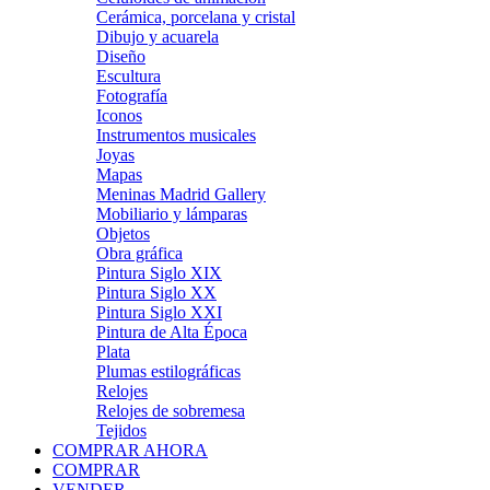
Cerámica, porcelana y cristal
Dibujo y acuarela
Diseño
Escultura
Fotografía
Iconos
Instrumentos musicales
Joyas
Mapas
Meninas Madrid Gallery
Mobiliario y lámparas
Objetos
Obra gráfica
Pintura Siglo XIX
Pintura Siglo XX
Pintura Siglo XXI
Pintura de Alta Época
Plata
Plumas estilográficas
Relojes
Relojes de sobremesa
Tejidos
COMPRAR AHORA
COMPRAR
VENDER