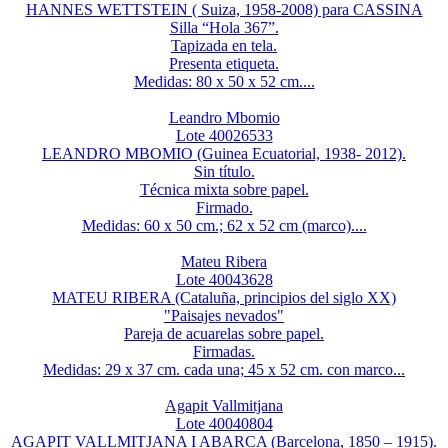
HANNES WETTSTEIN ( Suiza, 1958-2008) para CASSINA
Silla “Hola 367”.
Tapizada en tela.
Presenta etiqueta.
Medidas: 80 x 50 x 52 cm....
Leandro Mbomio
Lote 40026533
LEANDRO MBOMIO (Guinea Ecuatorial, 1938- 2012).
Sin título.
Técnica mixta sobre papel.
Firmado.
Medidas: 60 x 50 cm.; 62 x 52 cm (marco)....
Mateu Ribera
Lote 40043628
MATEU RIBERA (Cataluña, principios del siglo XX)
"Paisajes nevados"
Pareja de acuarelas sobre papel.
Firmadas.
Medidas: 29 x 37 cm. cada una; 45 x 52 cm. con marco...
Agapit Vallmitjana
Lote 40040804
AGAPIT VALLMITJANA I ABARCA (Barcelona, 1850 – 1915).