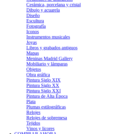
Cerámica, porcelana y cristal
Dibujo y acuarela
Diseño
Escultura
Fotografía
Iconos
Instrumentos musicales
Joyas
Libros y grabados antiguos
Mapas
Meninas Madrid Gallery
Mobiliario y lámparas
Objetos
Obra gráfica
Pintura Siglo XIX
Pintura Siglo XX
Pintura Siglo XXI
Pintura de Alta Época
Plata
Plumas estilográficas
Relojes
Relojes de sobremesa
Tejidos
Vinos y licores
COMPRAR AHORA