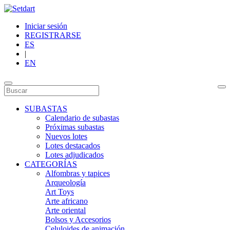
Iniciar sesión
REGISTRARSE
ES
|
EN
SUBASTAS
Calendario de subastas
Próximas subastas
Nuevos lotes
Lotes destacados
Lotes adjudicados
CATEGORÍAS
Alfombras y tapices
Arqueología
Art Toys
Arte africano
Arte oriental
Bolsos y Accesorios
Celuloides de animación