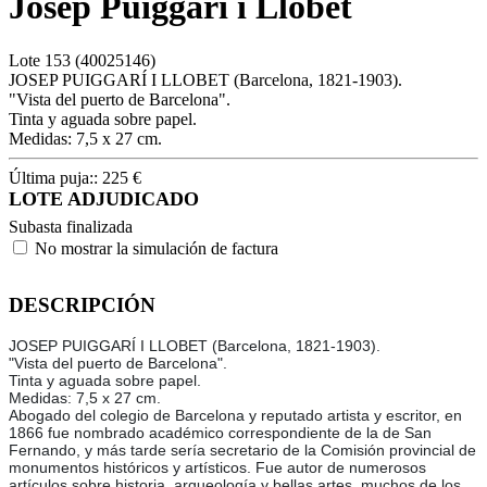
Josép Puiggarí i Llobet
Lote
153
(40025146)
JOSEP PUIGGARÍ I LLOBET (Barcelona, 1821-1903).
"Vista del puerto de Barcelona".
Tinta y aguada sobre papel.
Medidas: 7,5 x 27 cm.
Última puja::
225
€
LOTE ADJUDICADO
Subasta finalizada
No mostrar la simulación de factura
DESCRIPCIÓN
JOSEP PUIGGARÍ I LLOBET (Barcelona, 1821-1903).
"Vista del puerto de Barcelona".
Tinta y aguada sobre papel.
Medidas: 7,5 x 27 cm.
Abogado del colegio de Barcelona y reputado artista y escritor, en
1866 fue nombrado académico correspondiente de la de San
Fernando, y más tarde sería secretario de la Comisión provincial de
monumentos históricos y artísticos. Fue autor de numerosos
artículos sobre historia, arqueología y bellas artes, muchos de los