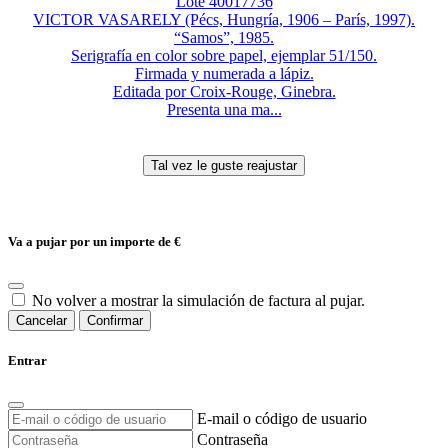
Lote 40017736
VICTOR VASARELY (Pécs, Hungría, 1906 – París, 1997).
“Samos”, 1985.
Serigrafía en color sobre papel, ejemplar 51/150.
Firmada y numerada a lápiz.
Editada por Croix-Rouge, Ginebra.
Presenta una ma...
Va a pujar por un importe de
€
No volver a mostrar la simulación de factura al pujar.
Cancelar
Confirmar
Entrar
E-mail o código de usuario
Contraseña