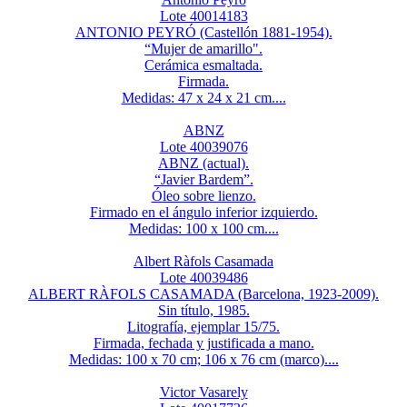
Lote 40014183
ANTONIO PEYRÓ (Castellón 1881-1954).
“Mujer de amarillo".
Cerámica esmaltada.
Firmada.
Medidas: 47 x 24 x 21 cm....
ABNZ
Lote 40039076
ABNZ (actual).
“Javier Bardem”.
Óleo sobre lienzo.
Firmado en el ángulo inferior izquierdo.
Medidas: 100 x 100 cm....
Albert Ràfols Casamada
Lote 40039486
ALBERT RÀFOLS CASAMADA (Barcelona, 1923-2009).
Sin título, 1985.
Litografía, ejemplar 15/75.
Firmada, fechada y justificada a mano.
Medidas: 100 x 70 cm; 106 x 76 cm (marco)....
Victor Vasarely