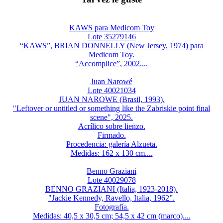
KAWS para Medicom Toy
Lote 35279146
“KAWS”, BRIAN DONNELLY (New Jersey, 1974) para
Medicom Toy.
“Accomplice”, 2002....
Juan Narowé
Lote 40021034
JUAN NAROWE (Brasil, 1993).
"Leftover or untitled or something like the Zabriskie point final
scene", 2025.
Acrílico sobre lienzo.
Firmado.
Procedencia: galería Alzueta.
Medidas: 162 x 130 cm....
Benno Graziani
Lote 40029078
BENNO GRAZIANI (Italia, 1923-2018).
"Jackie Kennedy, Ravello, Italia, 1962”.
Fotografía.
Medidas: 40,5 x 30,5 cm; 54,5 x 42 cm (marco)....