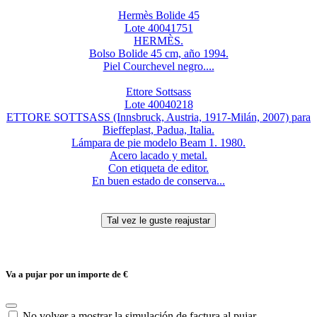
Hermès Bolide 45
Lote 40041751
HERMÈS.
Bolso Bolide 45 cm, año 1994.
Piel Courchevel negro....
Ettore Sottsass
Lote 40040218
ETTORE SOTTSASS (Innsbruck, Austria, 1917-Milán, 2007) para
Bieffeplast, Padua, Italia.
Lámpara de pie modelo Beam 1. 1980.
Acero lacado y metal.
Con etiqueta de editor.
En buen estado de conserva...
Va a pujar por un importe de
€
No volver a mostrar la simulación de factura al pujar.