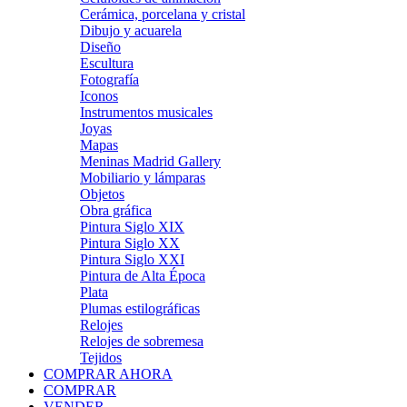
Cerámica, porcelana y cristal
Dibujo y acuarela
Diseño
Escultura
Fotografía
Iconos
Instrumentos musicales
Joyas
Mapas
Meninas Madrid Gallery
Mobiliario y lámparas
Objetos
Obra gráfica
Pintura Siglo XIX
Pintura Siglo XX
Pintura Siglo XXI
Pintura de Alta Época
Plata
Plumas estilográficas
Relojes
Relojes de sobremesa
Tejidos
COMPRAR AHORA
COMPRAR
VENDER