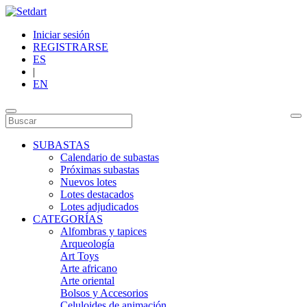
Iniciar sesión
REGISTRARSE
ES
|
EN
SUBASTAS
Calendario de subastas
Próximas subastas
Nuevos lotes
Lotes destacados
Lotes adjudicados
CATEGORÍAS
Alfombras y tapices
Arqueología
Art Toys
Arte africano
Arte oriental
Bolsos y Accesorios
Celuloides de animación