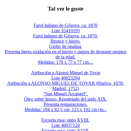
Tal vez le guste
Farol italiano de Génova, ca. 1870
Lote 35419195
Farol italiano de Génova, ca. 1870.
Bronce y hierro.
Globo de opalina.
Presenta ligera oxidación en el hierro y signos de desgaste propios
de la edad.
Medidas: 170 x 77 x 77 cm....
Atribución a Alonso Miguel de Tovar
Lote 40023294
Atribución a ALONSO MIGUEL DE TOVAR (Huelva, 1678-
Madrid, 1752)
“San Miguel Árcangel”.
Óleo sobre lienzo. Reentelado del siglo XIX.
Presenta restauraciones.
Medidas: 104 x 82,5 cm; 123 x 102 cm (m...
Escuela rusa; siglo XVIII.
Lote 40037124
Escuela rusa; siglo XVIII.