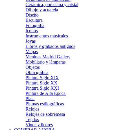
Cerámica, porcelana y cristal
Dibujo y acuarela
Diseño
Escultura
Fotografía
Iconos
Instrumentos musicales
Joyas
Libros y grabados antiguos
Mapas
Meninas Madrid Gallery
Mobiliario y lámparas
Objetos
Obra gráfica
Pintura Siglo XIX
Pintura Siglo XX
Pintura Siglo XXI
Pintura de Alta Época
Plata
Plumas estilográficas
Relojes
Relojes de sobremesa
Tejidos
Vinos y licores
COMPRAR AHORA