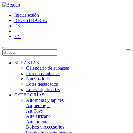
Iniciar sesión
REGISTRARSE
ES
|
EN
SUBASTAS
Calendario de subastas
Próximas subastas
Nuevos lotes
Lotes destacados
Lotes adjudicados
CATEGORÍAS
Alfombras y tapices
Arqueología
Art Toys
Arte africano
Arte oriental
Bolsos y Accesorios
Celuloides de animación