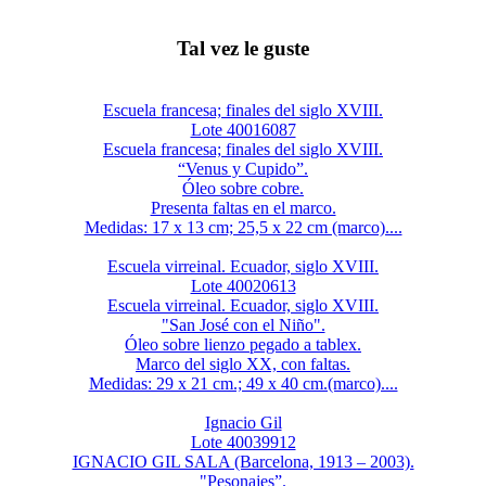
Tal vez le guste
Escuela francesa; finales del siglo XVIII.
Lote 40016087
Escuela francesa; finales del siglo XVIII.
“Venus y Cupido”.
Óleo sobre cobre.
Presenta faltas en el marco.
Medidas: 17 x 13 cm; 25,5 x 22 cm (marco)....
Escuela virreinal. Ecuador, siglo XVIII.
Lote 40020613
Escuela virreinal. Ecuador, siglo XVIII.
"San José con el Niño".
Óleo sobre lienzo pegado a tablex.
Marco del siglo XX, con faltas.
Medidas: 29 x 21 cm.; 49 x 40 cm.(marco)....
Ignacio Gil
Lote 40039912
IGNACIO GIL SALA (Barcelona, 1913 – 2003).
"Pesonajes”.