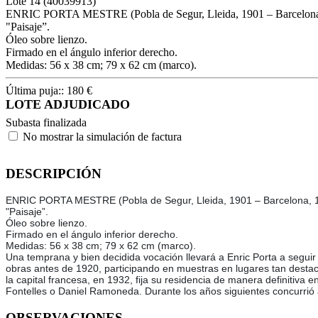
Lote
14
(40039913)
ENRIC PORTA MESTRE (Pobla de Segur, Lleida, 1901 – Barcelona
"Paisaje”.
Óleo sobre lienzo.
Firmado en el ángulo inferior derecho.
Medidas: 56 x 38 cm; 79 x 62 cm (marco).
Última puja::
180
€
LOTE ADJUDICADO
Subasta finalizada
No mostrar la simulación de factura
DESCRIPCIÓN
ENRIC PORTA MESTRE (Pobla de Segur, Lleida, 1901 – Barcelona, 
"Paisaje”.
Óleo sobre lienzo.
Firmado en el ángulo inferior derecho.
Medidas: 56 x 38 cm; 79 x 62 cm (marco).
Una temprana y bien decidida vocación llevará a Enric Porta a seguir
obras antes de 1920, participando en muestras en lugares tan desta
la capital francesa, en 1932, fija su residencia de manera definitiva 
Fontelles o Daniel Ramoneda. Durante los años siguientes concurrió a 
OBSERVACIONES