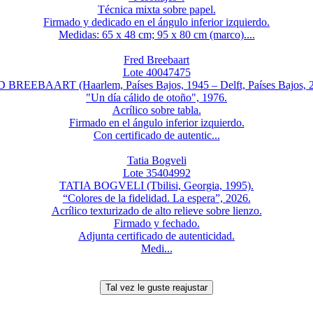
Técnica mixta sobre papel.
Firmado y dedicado en el ángulo inferior izquierdo.
Medidas: 65 x 48 cm; 95 x 80 cm (marco)....
Fred Breebaart
Lote 40047475
 BREEBAART (Haarlem, Países Bajos, 1945 – Delft, Países Bajos, 2
"Un día cálido de otoño", 1976.
Acrílico sobre tabla.
Firmado en el ángulo inferior izquierdo.
Con certificado de autentic...
Tatia Bogveli
Lote 35404992
TATIA BOGVELI (Tbilisi, Georgia, 1995).
“Colores de la fidelidad. La espera”, 2026.
Acrílico texturizado de alto relieve sobre lienzo.
Firmado y fechado.
Adjunta certificado de autenticidad.
Medi...