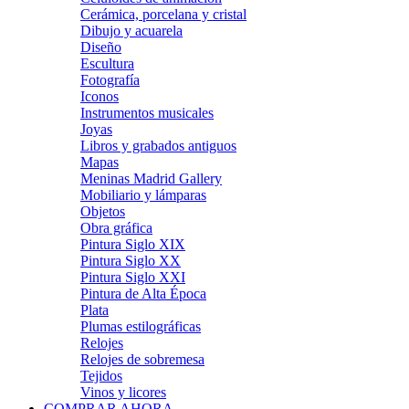
Cerámica, porcelana y cristal
Dibujo y acuarela
Diseño
Escultura
Fotografía
Iconos
Instrumentos musicales
Joyas
Libros y grabados antiguos
Mapas
Meninas Madrid Gallery
Mobiliario y lámparas
Objetos
Obra gráfica
Pintura Siglo XIX
Pintura Siglo XX
Pintura Siglo XXI
Pintura de Alta Época
Plata
Plumas estilográficas
Relojes
Relojes de sobremesa
Tejidos
Vinos y licores
COMPRAR AHORA