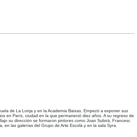
Escuela de La Lonja y en la Academia Baixas. Empezó a exponer sus
os en París, ciudad en la que permaneció diez años. A su regreso de
er. Bajo su dirección se formaron pintores como Joan Subirà, Francesc
, en las galerías del Grupo de Arte Escolà y en la sala Syra.