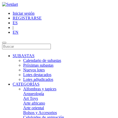
Iniciar sesión
REGISTRARSE
ES
|
EN
SUBASTAS
Calendario de subastas
Próximas subastas
Nuevos lotes
Lotes destacados
Lotes adjudicados
CATEGORÍAS
Alfombras y tapices
Arqueología
Art Toys
Arte africano
Arte oriental
Bolsos y Accesorios
Celuloides de animación