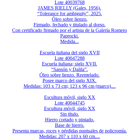
Lote 40039768
JAMES RIELLY (Gales, 1956).
“Tolerance for ambiguity”, 2025.
Óleo sobre lienzo.
Firmado, fechado y titulado al dorso.
Con certificado firmado por el artista de la Galería Romero
Paprocki.
Medida...
Escuela italiana del siglo XVII
Lote 40047288
Escuela italiana; siglo XVII.
“Sansón y Dalila”.
Óleo sobre lienzo. Reentelado.
Posee marco del siglo XIX.
Medidas: 103 x 73 cm; 123 x 96 cm (marco)....
Escultura móvil, siglo XX
Lote 40044745
Escultura móvil, siglo XX
Sin título.
Hierro cortado y pintado.
Base de hierro.
Presenta marcas, roces y pérdidas puntuales de policromía.
Medidas: 207 x 110 x 60 cm....