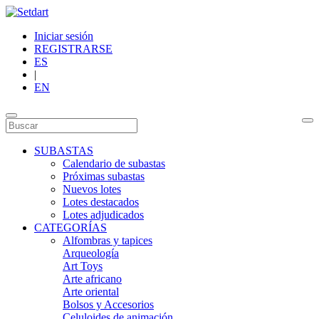
Iniciar sesión
REGISTRARSE
ES
|
EN
SUBASTAS
Calendario de subastas
Próximas subastas
Nuevos lotes
Lotes destacados
Lotes adjudicados
CATEGORÍAS
Alfombras y tapices
Arqueología
Art Toys
Arte africano
Arte oriental
Bolsos y Accesorios
Celuloides de animación