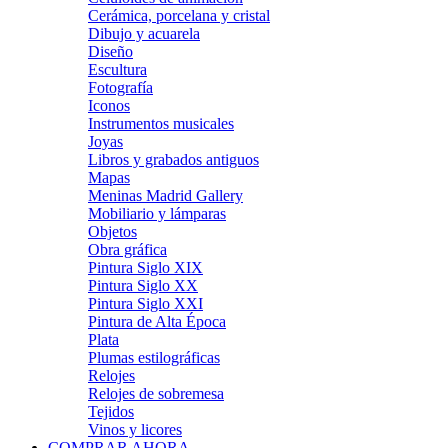
Cerámica, porcelana y cristal
Dibujo y acuarela
Diseño
Escultura
Fotografía
Iconos
Instrumentos musicales
Joyas
Libros y grabados antiguos
Mapas
Meninas Madrid Gallery
Mobiliario y lámparas
Objetos
Obra gráfica
Pintura Siglo XIX
Pintura Siglo XX
Pintura Siglo XXI
Pintura de Alta Época
Plata
Plumas estilográficas
Relojes
Relojes de sobremesa
Tejidos
Vinos y licores
COMPRAR AHORA