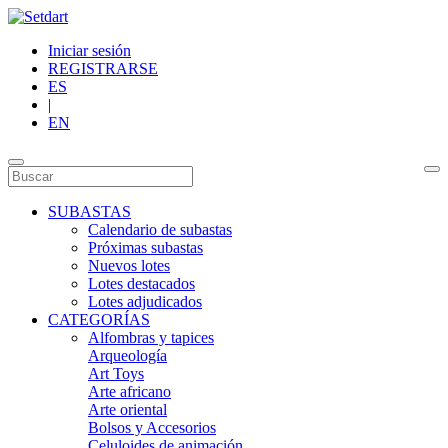
Iniciar sesión
REGISTRARSE
ES
|
EN
SUBASTAS
Calendario de subastas
Próximas subastas
Nuevos lotes
Lotes destacados
Lotes adjudicados
CATEGORÍAS
Alfombras y tapices
Arqueología
Art Toys
Arte africano
Arte oriental
Bolsos y Accesorios
Celuloides de animación