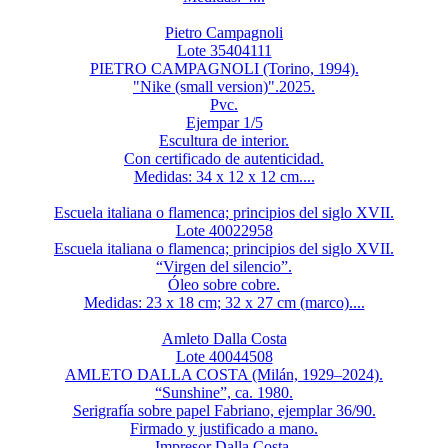
Pietro Campagnoli
Lote 35404111
PIETRO CAMPAGNOLI (Torino, 1994).
"Nike (small version)".2025.
Pvc.
Ejempar 1/5
Escultura de interior.
Con certificado de autenticidad.
Medidas: 34 x 12 x 12 cm....
Escuela italiana o flamenca; principios del siglo XVII.
Lote 40022958
Escuela italiana o flamenca; principios del siglo XVII.
“Virgen del silencio”.
Óleo sobre cobre.
Medidas: 23 x 18 cm; 32 x 27 cm (marco)....
Amleto Dalla Costa
Lote 40044508
AMLETO DALLA COSTA (Milán, 1929–2024).
“Sunshine”, ca. 1980.
Serigrafía sobre papel Fabriano, ejemplar 36/90.
Firmado y justificado a mano.
Impresor Dalla Costa.