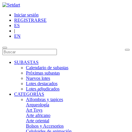
Iniciar sesión
REGISTRARSE
ES
|
EN
SUBASTAS
Calendario de subastas
Próximas subastas
Nuevos lotes
Lotes destacados
Lotes adjudicados
CATEGORÍAS
Alfombras y tapices
Arqueología
Art Toys
Arte africano
Arte oriental
Bolsos y Accesorios
Celuloides de animación