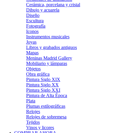
Cerámica, porcelana y cristal
Dibujo y acuarela
Diseño
Escultura
Fotografía
Iconos
Instrumentos musicales
Joyas
Libros y grabados antiguos
Mapas
Meninas Madrid Gallery
Mobiliario y lámparas
Objetos
Obra gráfica
Pintura Siglo XIX
Pintura Siglo XX
Pintura Siglo XXI
Pintura de Alta Época
Plata
Plumas estilográficas
Relojes
Relojes de sobremesa
Tejidos
Vinos y licores
COMPRAR AHORA