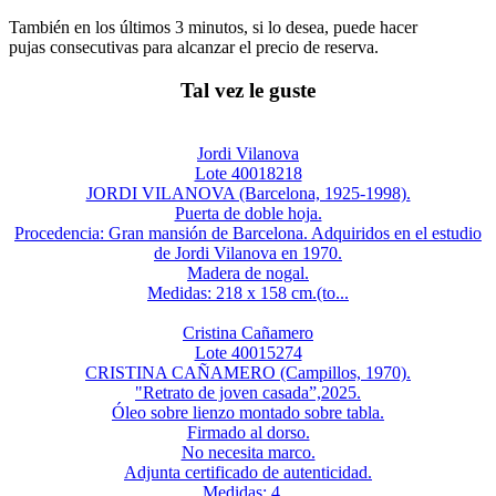
También en los últimos 3 minutos, si lo desea, puede hacer
pujas consecutivas para alcanzar el precio de reserva.
Tal vez le guste
Jordi Vilanova
Lote 40018218
JORDI VILANOVA (Barcelona, 1925-1998).
Puerta de doble hoja.
Procedencia: Gran mansión de Barcelona. Adquiridos en el estudio
de Jordi Vilanova en 1970.
Madera de nogal.
Medidas: 218 x 158 cm.(to...
Cristina Cañamero
Lote 40015274
CRISTINA CAÑAMERO (Campillos, 1970).
"Retrato de joven casada”,2025.
Óleo sobre lienzo montado sobre tabla.
Firmado al dorso.
No necesita marco.
Adjunta certificado de autenticidad.
Medidas: 4...