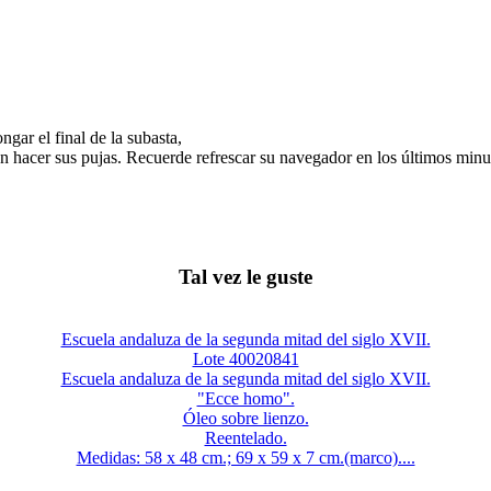
gar el final de la subasta,
n hacer sus pujas. Recuerde refrescar su navegador en los últimos minut
Tal vez le guste
Escuela andaluza de la segunda mitad del siglo XVII.
Lote 40020841
Escuela andaluza de la segunda mitad del siglo XVII.
"Ecce homo".
Óleo sobre lienzo.
Reentelado.
Medidas: 58 x 48 cm.; 69 x 59 x 7 cm.(marco)....