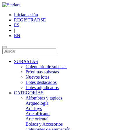
Iniciar sesión
REGISTRARSE
ES
|
EN
SUBASTAS
Calendario de subastas
Próximas subastas
Nuevos lotes
Lotes destacados
Lotes adjudicados
CATEGORÍAS
Alfombras y tapices
Arqueología
Art Toys
Arte africano
Arte oriental
Bolsos y Accesorios
Celuloides de animación