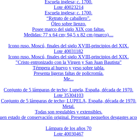
Escuela inglesa; c. 1700.
Lote 40023214
Escuela inglesa; c. 1700.
“Retrato de caballero”.
Óleo sobre lienzo.
Posee marco del siglo XIX con faltas.
Medidas: 77 x 64 cm; 94,5 x 82 cm (marco)....
Icono ruso. Moscú, finales del siglo XVIII-principios del XIX.
Lote 40031182
Icono ruso. Moscú, finales del siglo XVIII-principios del XIX.
"Cristo entronizado con la Virgen y San Juan Bautista"
Témpera al huevo y yeso sobre tabla.
Presenta ligeras faltas de policromía.
Me...
Conjunto de 5 lámparas de techo; Lupela, España, década de 1970.
Lote 35304103
Conjunto de 5 lámparas de techo; LUPELA, España, década de 1970.
Metal.
Todas son regulables y extensibles.
en estado de conservación original. Presentan pequeños desgastes acord
Lámpara de los años 70
Lote 40030467