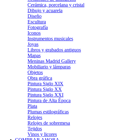
Cerámica, porcelana y cristal
Dibujo y acuarela
Diseño
Escultura
Fotografía
Iconos
Instrumentos musicales
Joyas
Libros y grabados antiguos
Mapas
Meninas Madrid Gallery
Mobiliario y lámparas
Objetos
Obra gráfica
Pintura Siglo XIX
Pintura Siglo XX
Pintura Siglo XXI
Pintura de Alta Época
Plata
Plumas estilográficas
Relojes
Relojes de sobremesa
Tejidos
Vinos y licores
COMPRAR AHORA