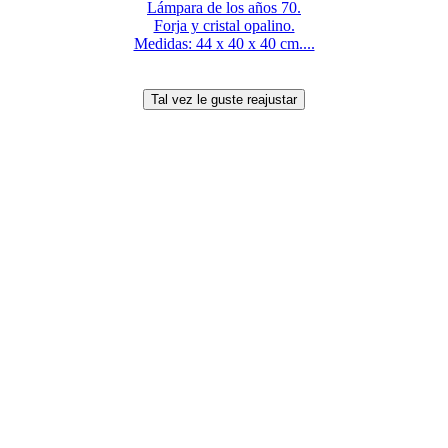
Lámpara de los años 70.
Forja y cristal opalino.
Medidas: 44 x 40 x 40 cm....