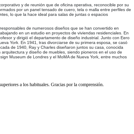
rporativo y de reunión que de oficina operativa, reconocible por su
ormados por un panel tensado de cuero, tela o malla entre perfiles de
es, lo que la hace ideal para salas de juntas o espacios
 son responsables de numerosos diseños que se han convertido en
rabajando en un estudio en proyectos de viviendas residenciales. En
ofesor y dirigió el departamento de diseño industrial. Junto con Eero
ueva York. En 1941, tras divorciarse de su primera esposa, se casó
década de 1940, Ray y Charles diseñaron juntos su casa, conocida
 arquitectura y diseño de muebles, siendo pioneros en el uso de
 el Design Museum de Londres y el MoMA de Nueva York, entre muchos
 superiores a los habituales. Gracias por la comprensión.