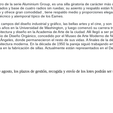
de la serie Aluminium Group, es una silla giratoria de carácter más co
ados y base de cuatro radios sin ruedas; su asiento y respaldo están f
 y ofrece gran comodidad , tiene respaldo medio y proporciones elegant
écnico y atemporal típico de los Eames.
 campos del diseño industrial y gráfico, las bellas artes y el cine, y
os años en la Universidad de Washington, y luego comenzó su carrera t
ectura y diseño en la Academia de Arte de la ciudad. Allí llegó a ser pr
Premio de Diseño Orgánico, concedido por el Museo de Arte Moderno de N
 Ángeles, donde permanecieron el resto de sus vidas. A finales de la 
tectura moderna. En la década de 1950 la pareja siguió trabajando en
stica en la fabricación de sillas. Actualmente están representados en
e agosto, los plazos de gestión, recogida y envío de los lotes podrán ser