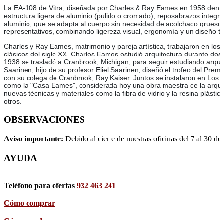
La EA-108 de Vitra, diseñada por Charles & Ray Eames en 1958 dentro 
estructura ligera de aluminio (pulido o cromado), reposabrazos integr
aluminio, que se adapta al cuerpo sin necesidad de acolchado grueso
representativos, combinando ligereza visual, ergonomía y un diseño t
Charles y Ray Eames, matrimonio y pareja artística, trabajaron en los
clásicos del siglo XX. Charles Eames estudió arquitectura durante d
1938 se trasladó a Cranbrook, Michigan, para seguir estudiando arquit
Saarinen, hijo de su profesor Eliel Saarinen, diseñó el trofeo del 
con su colega de Cranbrook, Ray Kaiser. Juntos se instalaron en Los
como la "Casa Eames", considerada hoy una obra maestra de la arqui
nuevas técnicas y materiales como la fibra de vidrio y la resina plá
otros.
OBSERVACIONES
Aviso importante:
Debido al cierre de nuestras oficinas del 7 al 30 d
AYUDA
Teléfono para ofertas
932 463 241
Cómo comprar