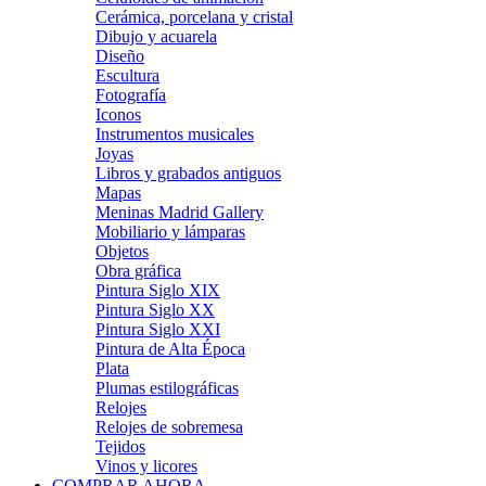
Cerámica, porcelana y cristal
Dibujo y acuarela
Diseño
Escultura
Fotografía
Iconos
Instrumentos musicales
Joyas
Libros y grabados antiguos
Mapas
Meninas Madrid Gallery
Mobiliario y lámparas
Objetos
Obra gráfica
Pintura Siglo XIX
Pintura Siglo XX
Pintura Siglo XXI
Pintura de Alta Época
Plata
Plumas estilográficas
Relojes
Relojes de sobremesa
Tejidos
Vinos y licores
COMPRAR AHORA