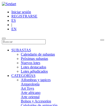
Iniciar sesión
REGISTRARSE
ES
|
EN
SUBASTAS
Calendario de subastas
Próximas subastas
Nuevos lotes
Lotes destacados
Lotes adjudicados
CATEGORÍAS
Alfombras y tapices
Arqueología
Art Toys
Arte africano
Arte oriental
Bolsos y Accesorios
Celuloides de animación