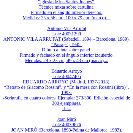
"Iglesia de los Santos Juanes”.
Técnica mixta sobre cartulina.
Firmado en el ángulo inferior derecho.
Medidas: 75 x 56 cm., 100 x 79 cm. (marco)....
Antonio Vila Arrufat
Lote 40031290
ANTONIO VILA ARRUFAT (Sabadell, 1894 – Barcelona, 1989).
“Paisaje”, 1945.
Dibujo a tinta sobre papel.
Firmado y fechado en el ángulo inferior izquierdo.
Medidas: 29 x 23 cm; 49 x 43 cm (marco)....
Eduardo Arroyo
Lote 40047405
EDUARDO ARROYO (Madrid, 1937-2018).
“Retrato de Giacomo Rossini”, y “En la mesa con Rossini (libro)”,
1993.
-Serigrafía en cuatro colores. Ejemplar 273/300. Edición especial de
300 ejemplares.
-Li...
Joan Miró
Lote 40039676
JOAN MIRÓ (Barcelona, 1893-Palma de Mallorca, 1983).