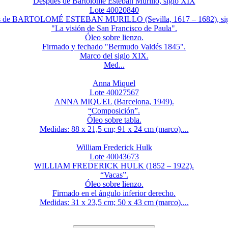
Después de Bartolomé Esteban Murillo, siglo XIX
Lote 40020840
s de BARTOLOMÉ ESTEBAN MURILLO (Sevilla, 1617 – 1682), sig
"La visión de San Francisco de Paula".
Óleo sobre lienzo.
Firmado y fechado "Bermudo Valdés 1845".
Marco del siglo XIX.
Med...
Anna Miquel
Lote 40027567
ANNA MIQUEL (Barcelona, 1949).
“Composición”.
Óleo sobre tabla.
Medidas: 88 x 21,5 cm; 91 x 24 cm (marco)....
William Frederick Hulk
Lote 40043673
WILLIAM FREDERICK HULK (1852 – 1922).
“Vacas”.
Óleo sobre lienzo.
Firmado en el ángulo inferior derecho.
Medidas: 31 x 23,5 cm; 50 x 43 cm (marco)....