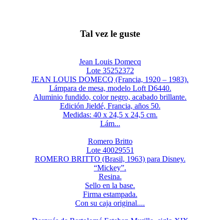
Tal vez le guste
Jean Louis Domecq
Lote 35252372
JEAN LOUIS DOMECQ (Francia, 1920 – 1983).
Lámpara de mesa, modelo Loft D6440.
Aluminio fundido, color negro, acabado brillante.
Edición Jieldé, Francia, años 50.
Medidas: 40 x 24,5 x 24,5 cm.
Lám...
Romero Britto
Lote 40029551
ROMERO BRITTO (Brasil, 1963) para Disney.
“Mickey”.
Resina.
Sello en la base.
Firma estampada.
Con su caja original....