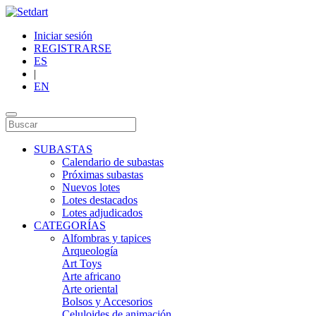
Iniciar sesión
REGISTRARSE
ES
|
EN
SUBASTAS
Calendario de subastas
Próximas subastas
Nuevos lotes
Lotes destacados
Lotes adjudicados
CATEGORÍAS
Alfombras y tapices
Arqueología
Art Toys
Arte africano
Arte oriental
Bolsos y Accesorios
Celuloides de animación