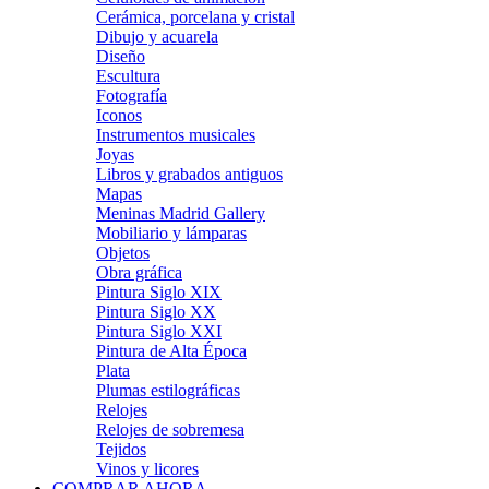
Cerámica, porcelana y cristal
Dibujo y acuarela
Diseño
Escultura
Fotografía
Iconos
Instrumentos musicales
Joyas
Libros y grabados antiguos
Mapas
Meninas Madrid Gallery
Mobiliario y lámparas
Objetos
Obra gráfica
Pintura Siglo XIX
Pintura Siglo XX
Pintura Siglo XXI
Pintura de Alta Época
Plata
Plumas estilográficas
Relojes
Relojes de sobremesa
Tejidos
Vinos y licores
COMPRAR AHORA