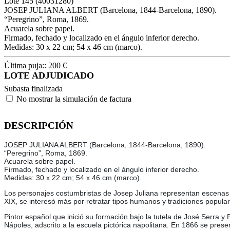
Lote
145
(40031280)
JOSEP JULIANA ALBERT (Barcelona, 1844-Barcelona, 1890).
“Peregrino”, Roma, 1869.
Acuarela sobre papel.
Firmado, fechado y localizado en el ángulo inferior derecho.
Medidas: 30 x 22 cm; 54 x 46 cm (marco).
Última puja::
200
€
LOTE ADJUDICADO
Subasta finalizada
No mostrar la simulación de factura
DESCRIPCIÓN
JOSEP JULIANA ALBERT (Barcelona, 1844-Barcelona, 1890).
“Peregrino”, Roma, 1869.
Acuarela sobre papel.
Firmado, fechado y localizado en el ángulo inferior derecho.
Medidas: 30 x 22 cm; 54 x 46 cm (marco).
Los personajes costumbristas de Josep Juliana representan escenas p
XIX, se interesó más por retratar tipos humanos y tradiciones popular
Pintor español que inició su formación bajo la tutela de José Serra y
Nápoles, adscrito a la escuela pictórica napolitana. En 1866 se prese