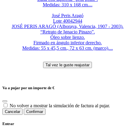
Medidas: 310 x 168 cm....
José Peris Aragó
Lote 40042944
JOSÉ PERIS ARAGÓ (Alboraya, Valencia, 1907 - 2003).
“Retrato de Ignacio Pinazo”.
Óleo sobre lienzo.
Firmado en ángulo inferior derecho.
Medidas: 55 x 45,5 cm., 72 x 63 cm. (marco)....
Va a pujar por un importe de
€
No volver a mostrar la simulación de factura al pujar.
Cancelar
Confirmar
Entrar