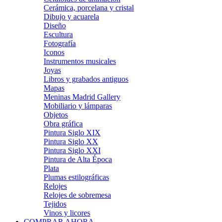
Cerámica, porcelana y cristal
Dibujo y acuarela
Diseño
Escultura
Fotografía
Iconos
Instrumentos musicales
Joyas
Libros y grabados antiguos
Mapas
Meninas Madrid Gallery
Mobiliario y lámparas
Objetos
Obra gráfica
Pintura Siglo XIX
Pintura Siglo XX
Pintura Siglo XXI
Pintura de Alta Época
Plata
Plumas estilográficas
Relojes
Relojes de sobremesa
Tejidos
Vinos y licores
COMPRAR AHORA