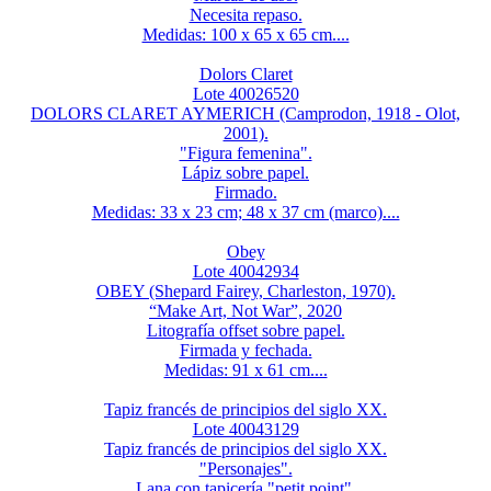
Necesita repaso.
Medidas: 100 x 65 x 65 cm....
Dolors Claret
Lote 40026520
DOLORS CLARET AYMERICH (Camprodon, 1918 - Olot,
2001).
"Figura femenina".
Lápiz sobre papel.
Firmado.
Medidas: 33 x 23 cm; 48 x 37 cm (marco)....
Obey
Lote 40042934
OBEY (Shepard Fairey, Charleston, 1970).
“Make Art, Not War”, 2020
Litografía offset sobre papel.
Firmada y fechada.
Medidas: 91 x 61 cm....
Tapiz francés de principios del siglo XX.
Lote 40043129
Tapiz francés de principios del siglo XX.
"Personajes".
Lana con tapicería "petit point".