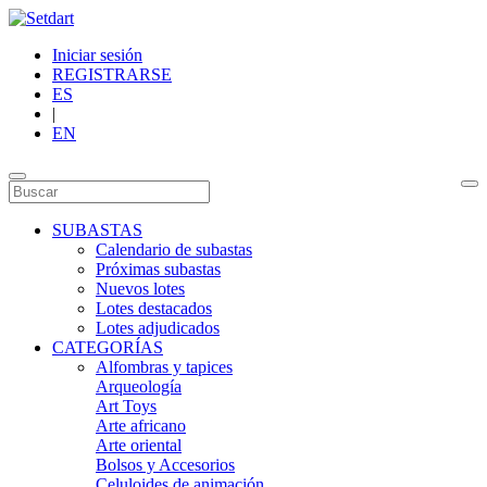
Iniciar sesión
REGISTRARSE
ES
|
EN
SUBASTAS
Calendario de subastas
Próximas subastas
Nuevos lotes
Lotes destacados
Lotes adjudicados
CATEGORÍAS
Alfombras y tapices
Arqueología
Art Toys
Arte africano
Arte oriental
Bolsos y Accesorios
Celuloides de animación