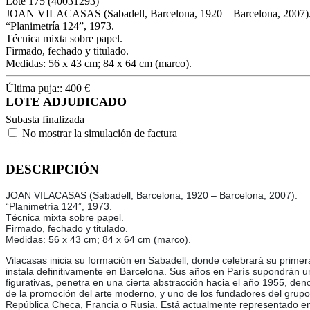
Lote
175
(40031293)
JOAN VILACASAS (Sabadell, Barcelona, 1920 – Barcelona, 2007)
“Planimetría 124”, 1973.
Técnica mixta sobre papel.
Firmado, fechado y titulado.
Medidas: 56 x 43 cm; 84 x 64 cm (marco).
Última puja::
400
€
LOTE ADJUDICADO
Subasta finalizada
No mostrar la simulación de factura
DESCRIPCIÓN
JOAN VILACASAS (Sabadell, Barcelona, 1920 – Barcelona, 2007).
“Planimetría 124”, 1973.
Técnica mixta sobre papel.
Firmado, fechado y titulado.
Medidas: 56 x 43 cm; 84 x 64 cm (marco).
Vilacasas inicia su formación en Sabadell, donde celebrará su prime
instala definitivamente en Barcelona. Sus años en París supondrán un
figurativas, penetra en una cierta abstracción hacia el año 1955, d
de la promoción del arte moderno, y uno de los fundadores del grupo 
República Checa, Francia o Rusia. Está actualmente representado en 