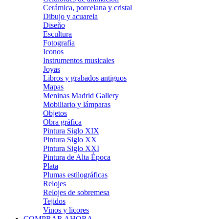
Cerámica, porcelana y cristal
Dibujo y acuarela
Diseño
Escultura
Fotografía
Iconos
Instrumentos musicales
Joyas
Libros y grabados antiguos
Mapas
Meninas Madrid Gallery
Mobiliario y lámparas
Objetos
Obra gráfica
Pintura Siglo XIX
Pintura Siglo XX
Pintura Siglo XXI
Pintura de Alta Época
Plata
Plumas estilográficas
Relojes
Relojes de sobremesa
Tejidos
Vinos y licores
COMPRAR AHORA