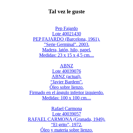
Tal vez le guste
Pep Fajardo
Lote 40021430
PEP FAJARDO (Barcelona, 1961).
"Serie Germinal". 2003.
Madera, latón, hilo, papel.
Medidas: 23 x 15 x 4,5 cm....
ABNZ
Lote 40039076
ABNZ (actual).
“Javier Bardem”.
Óleo sobre lienzo.
Firmado en el ángulo inferior izquierdo.
Medidas: 100 x 100 cm....
Rafael Carmona
Lote 40039057
RAFAEL CARMONA (Granada, 1949).
“El grito”, 1972.
Óleo y materia sobre lienzo.