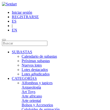
Iniciar sesión
REGISTRARSE
ES
|
EN
SUBASTAS
Calendario de subastas
Próximas subastas
Nuevos lotes
Lotes destacados
Lotes adjudicados
CATEGORÍAS
Alfombras y tapices
Arqueología
Art Toys
Arte africano
Arte oriental
Bolsos y Accesorios
Celuloides de animación