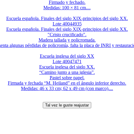
Firmado y fechado.
Medidas: 100 × 81 cm....
Escuela española. Finales del siglo XIX-principios del siglo XX.
Lote 40044935
Escuela española. Finales del siglo XIX-principios del siglo XX.
"Cristo crucificado".
Madera tallada y policromada.
enta algunas pérdidas de policromía, falta la placa de INRI y restauraci
Escuela inglesa del siglo XX
Lote 40047471
Escuela inglesa del siglo XX.
“Camino junto a una iglesia”.
Pastel sobre papel.
Firmada y fechada “M. Heiland” en el ángulo inferior derecho.
Medidas: 46 x 33 cm; 62 x 49 cm (con marco)....