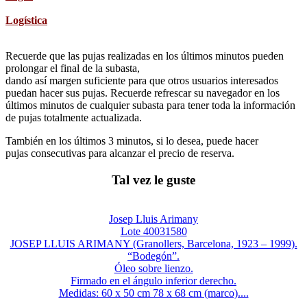
Logística
Recuerde que las pujas realizadas en los últimos minutos pueden
prolongar el final de la subasta,
dando así margen suficiente para que otros usuarios interesados
puedan hacer sus pujas. Recuerde refrescar su navegador en los
últimos minutos de cualquier subasta para tener toda la información
de pujas totalmente actualizada.
También en los últimos 3 minutos, si lo desea, puede hacer
pujas consecutivas para alcanzar el precio de reserva.
Tal vez le guste
Josep Lluis Arimany
Lote 40031580
JOSEP LLUIS ARIMANY (Granollers, Barcelona, 1923 – 1999).
“Bodegón”.
Óleo sobre lienzo.
Firmado en el ángulo inferior derecho.
Medidas: 60 x 50 cm 78 x 68 cm (marco)....