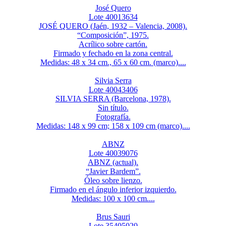
José Quero
Lote 40013634
JOSÉ QUERO (Jaén, 1932 – Valencia, 2008).
“Composición”, 1975.
Acrílico sobre cartón.
Firmado y fechado en la zona central.
Medidas: 48 x 34 cm., 65 x 60 cm. (marco)....
Silvia Serra
Lote 40043406
SILVIA SERRA (Barcelona, 1978).
Sin título.
Fotografía.
Medidas: 148 x 99 cm; 158 x 109 cm (marco)....
ABNZ
Lote 40039076
ABNZ (actual).
“Javier Bardem”.
Óleo sobre lienzo.
Firmado en el ángulo inferior izquierdo.
Medidas: 100 x 100 cm....
Brus Sauri
Lote 35405020