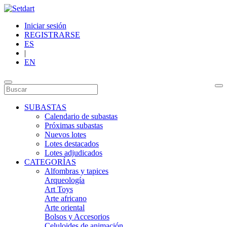
Iniciar sesión
REGISTRARSE
ES
|
EN
SUBASTAS
Calendario de subastas
Próximas subastas
Nuevos lotes
Lotes destacados
Lotes adjudicados
CATEGORÍAS
Alfombras y tapices
Arqueología
Art Toys
Arte africano
Arte oriental
Bolsos y Accesorios
Celuloides de animación