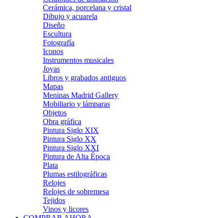
Cerámica, porcelana y cristal
Dibujo y acuarela
Diseño
Escultura
Fotografía
Iconos
Instrumentos musicales
Joyas
Libros y grabados antiguos
Mapas
Meninas Madrid Gallery
Mobiliario y lámparas
Objetos
Obra gráfica
Pintura Siglo XIX
Pintura Siglo XX
Pintura Siglo XXI
Pintura de Alta Época
Plata
Plumas estilográficas
Relojes
Relojes de sobremesa
Tejidos
Vinos y licores
COMPRAR AHORA