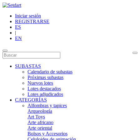
Iniciar sesión
REGISTRARSE
ES
|
EN
SUBASTAS
Calendario de subastas
Próximas subastas
Nuevos lotes
Lotes destacados
Lotes adjudicados
CATEGORÍAS
Alfombras y tapices
Arqueología
Art Toys
Arte africano
Arte oriental
Bolsos y Accesorios
Celuloides de animación