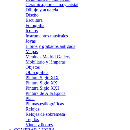
Cerámica, porcelana y cristal
Dibujo y acuarela
Diseño
Escultura
Fotografía
Iconos
Instrumentos musicales
Joyas
Libros y grabados antiguos
Mapas
Meninas Madrid Gallery
Mobiliario y lámparas
Objetos
Obra gráfica
Pintura Siglo XIX
Pintura Siglo XX
Pintura Siglo XXI
Pintura de Alta Época
Plata
Plumas estilográficas
Relojes
Relojes de sobremesa
Tejidos
Vinos y licores
COMPRAR AHORA