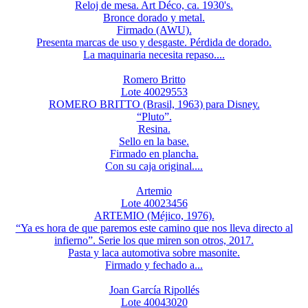
Reloj de mesa. Art Déco, ca. 1930's.
Bronce dorado y metal.
Firmado (AWU).
Presenta marcas de uso y desgaste. Pérdida de dorado.
La maquinaria necesita repaso....
Romero Britto
Lote 40029553
ROMERO BRITTO (Brasil, 1963) para Disney.
“Pluto”.
Resina.
Sello en la base.
Firmado en plancha.
Con su caja original....
Artemio
Lote 40023456
ARTEMIO (Méjico, 1976).
“Ya es hora de que paremos este camino que nos lleva directo al
infierno”. Serie los que miren son otros, 2017.
Pasta y laca automotiva sobre masonite.
Firmado y fechado a...
Joan García Ripollés
Lote 40043020