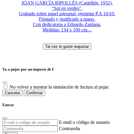
JOAN GARCÍA RIPOLLÉS (Castellón, 1932).
“Sol en verdes".
Grabado sobre papel artesanal, ejemplar P.A 10/10.
Firmado y justificado a mano.
Con dedicatoria a Eduardo Zaplana.
Medidas: 134 x 100 cm....
Va a pujar por un importe de
€
No volver a mostrar la simulación de factura al pujar.
Cancelar
Confirmar
Entrar
E-mail o código de usuario
Contraseña