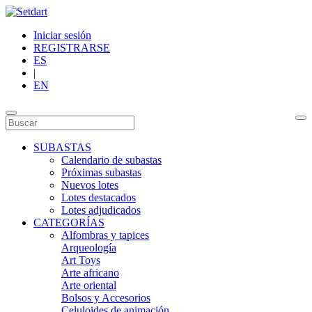
Iniciar sesión
REGISTRARSE
ES
|
EN
SUBASTAS
Calendario de subastas
Próximas subastas
Nuevos lotes
Lotes destacados
Lotes adjudicados
CATEGORÍAS
Alfombras y tapices
Arqueología
Art Toys
Arte africano
Arte oriental
Bolsos y Accesorios
Celuloides de animación