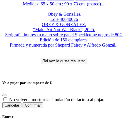
Medidas: 65 x 50 cm.; 90 x 73 cm. (marco)....
Obey & González
Lote 40040026
OBEY & GONZÁLEZ.
“Make Art Not War Black”, 2025.
Serigrafía impresa a mano sobre papel Speckletone negro de 80#.
Edición de 150 ejemplares.
Firmada y numerada por Shepard Fairey y Alfredo Gonzál...
Va a pujar por un importe de
€
No volver a mostrar la simulación de factura al pujar.
Cancelar
Confirmar
Entrar