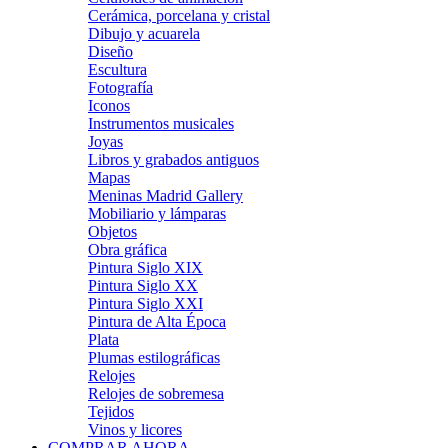
Cerámica, porcelana y cristal
Dibujo y acuarela
Diseño
Escultura
Fotografía
Iconos
Instrumentos musicales
Joyas
Libros y grabados antiguos
Mapas
Meninas Madrid Gallery
Mobiliario y lámparas
Objetos
Obra gráfica
Pintura Siglo XIX
Pintura Siglo XX
Pintura Siglo XXI
Pintura de Alta Época
Plata
Plumas estilográficas
Relojes
Relojes de sobremesa
Tejidos
Vinos y licores
COMPRAR AHORA