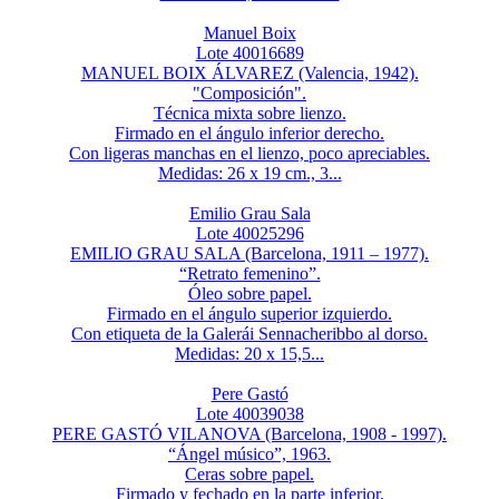
Manuel Boix
Lote 40016689
MANUEL BOIX ÁLVAREZ (Valencia, 1942).
"Composición".
Técnica mixta sobre lienzo.
Firmado en el ángulo inferior derecho.
Con ligeras manchas en el lienzo, poco apreciables.
Medidas: 26 x 19 cm., 3...
Emilio Grau Sala
Lote 40025296
EMILIO GRAU SALA (Barcelona, 1911 – 1977).
“Retrato femenino”.
Óleo sobre papel.
Firmado en el ángulo superior izquierdo.
Con etiqueta de la Galerái Sennacheribbo al dorso.
Medidas: 20 x 15,5...
Pere Gastó
Lote 40039038
PERE GASTÓ VILANOVA (Barcelona, 1908 - 1997).
“Ángel músico”, 1963.
Ceras sobre papel.
Firmado y fechado en la parte inferior.