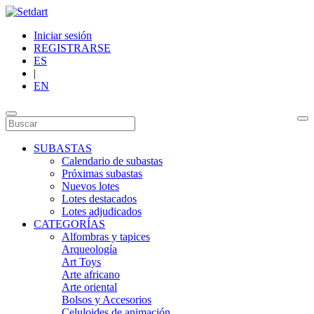
Iniciar sesión
REGISTRARSE
ES
|
EN
SUBASTAS
Calendario de subastas
Próximas subastas
Nuevos lotes
Lotes destacados
Lotes adjudicados
CATEGORÍAS
Alfombras y tapices
Arqueología
Art Toys
Arte africano
Arte oriental
Bolsos y Accesorios
Celuloides de animación