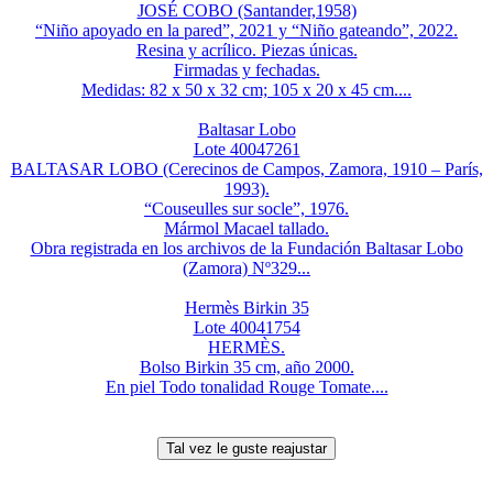
JOSÉ COBO (Santander,1958)
“Niño apoyado en la pared”, 2021 y “Niño gateando”, 2022.
Resina y acrílico. Piezas únicas.
Firmadas y fechadas.
Medidas: 82 x 50 x 32 cm; 105 x 20 x 45 cm....
Baltasar Lobo
Lote 40047261
BALTASAR LOBO (Cerecinos de Campos, Zamora, 1910 – París,
1993).
“Couseulles sur socle”, 1976.
Mármol Macael tallado.
Obra registrada en los archivos de la Fundación Baltasar Lobo
(Zamora) Nº329...
Hermès Birkin 35
Lote 40041754
HERMÈS.
Bolso Birkin 35 cm, año 2000.
En piel Todo tonalidad Rouge Tomate....