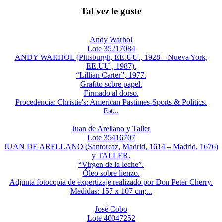
Tal vez le guste
Andy Warhol
Lote 35217084
ANDY WARHOL (Pittsburgh, EE.UU., 1928 – Nueva York,
EE.UU., 1987).
“Lillian Carter”, 1977.
Grafito sobre papel.
Firmado al dorso.
Procedencia: Christie's: American Pastimes-Sports & Politics.
Est...
Juan de Arellano y Taller
Lote 35416707
JUAN DE ARELLANO (Santorcaz, Madrid, 1614 – Madrid, 1676)
y TALLER.
“Virgen de la leche”.
Óleo sobre lienzo.
Adjunta fotocopia de expertizaje realizado por Don Peter Cherry.
Medidas: 157 x 107 cm;...
José Cobo
Lote 40047252