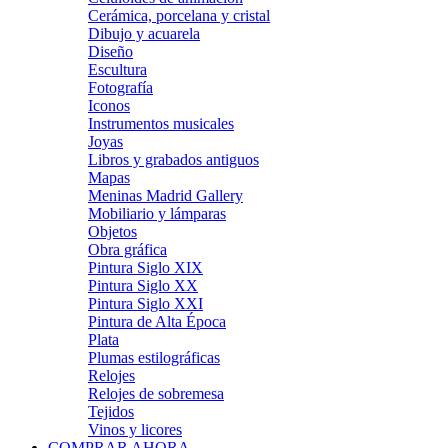
Cerámica, porcelana y cristal
Dibujo y acuarela
Diseño
Escultura
Fotografía
Iconos
Instrumentos musicales
Joyas
Libros y grabados antiguos
Mapas
Meninas Madrid Gallery
Mobiliario y lámparas
Objetos
Obra gráfica
Pintura Siglo XIX
Pintura Siglo XX
Pintura Siglo XXI
Pintura de Alta Época
Plata
Plumas estilográficas
Relojes
Relojes de sobremesa
Tejidos
Vinos y licores
COMPRAR AHORA