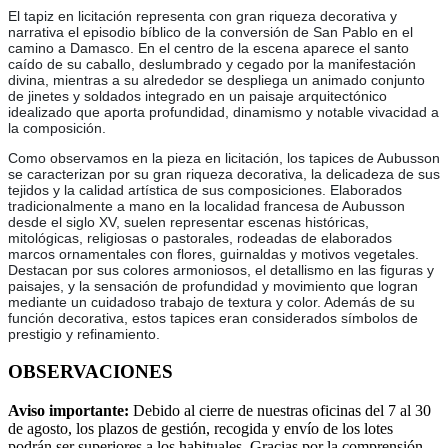
El tapiz en licitación representa con gran riqueza decorativa y
narrativa el episodio bíblico de la conversión de San Pablo en el
camino a Damasco. En el centro de la escena aparece el santo
caído de su caballo, deslumbrado y cegado por la manifestación
divina, mientras a su alrededor se despliega un animado conjunto
de jinetes y soldados integrado en un paisaje arquitectónico
idealizado que aporta profundidad, dinamismo y notable vivacidad a
la composición.
Como observamos en la pieza en licitación, los tapices de Aubusson
se caracterizan por su gran riqueza decorativa, la delicadeza de sus
tejidos y la calidad artística de sus composiciones. Elaborados
tradicionalmente a mano en la localidad francesa de Aubusson
desde el siglo XV, suelen representar escenas históricas,
mitológicas, religiosas o pastorales, rodeadas de elaborados
marcos ornamentales con flores, guirnaldas y motivos vegetales.
Destacan por sus colores armoniosos, el detallismo en las figuras y
paisajes, y la sensación de profundidad y movimiento que logran
mediante un cuidadoso trabajo de textura y color. Además de su
función decorativa, estos tapices eran considerados símbolos de
prestigio y refinamiento.
OBSERVACIONES
Aviso importante:
Debido al cierre de nuestras oficinas del 7 al 30
de agosto, los plazos de gestión, recogida y envío de los lotes
podrán ser superiores a los habituales. Gracias por la comprensión.