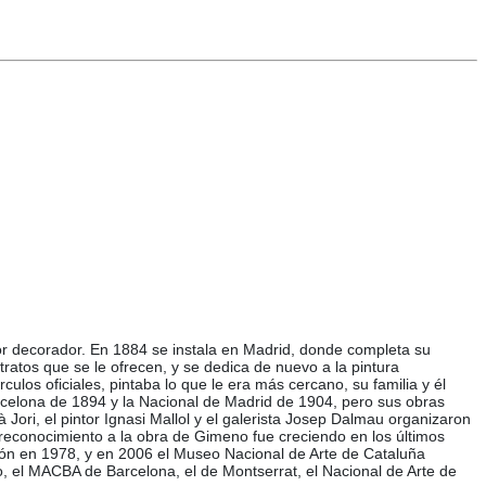
tor decorador. En 1884 se instala en Madrid, donde completa su
atos que se le ofrecen, y se dedica de nuevo a la pintura
los oficiales, pintaba lo que le era más cercano, su familia y él
rcelona de 1894 y la Nacional de Madrid de 1904, pero sus obras
ori, el pintor Ignasi Mallol y el galerista Josep Dalmau organizaron
El reconocimiento a la obra de Gimeno fue creciendo en los últimos
ión en 1978, y en 2006 el Museo Nacional de Arte de Cataluña
, el MACBA de Barcelona, el de Montserrat, el Nacional de Arte de