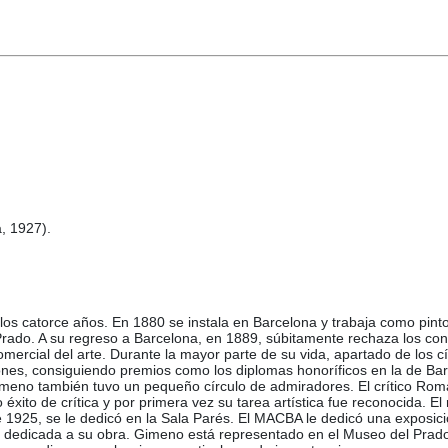
, 1927).
 los catorce años. En 1880 se instala en Barcelona y trabaja como pin
ado. A su regreso a Barcelona, en 1889, súbitamente rechaza los contr
ial del arte. Durante la mayor parte de su vida, apartado de los círcu
iones, consiguiendo premios como los diplomas honoríficos en la de Ba
eno también tuvo un pequeño círculo de admiradores. El crítico Romà J
o éxito de crítica y por primera vez su tarea artística fue reconocida. 
 1925, se le dedicó en la Sala Parés. El MACBA le dedicó una exposic
o dedicada a su obra. Gimeno está representado en el Museo del Prado