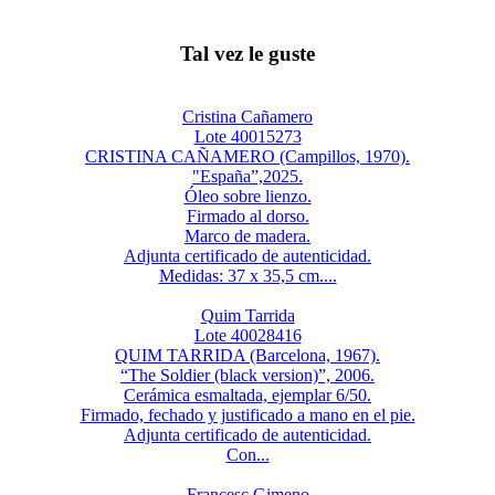
Tal vez le guste
Cristina Cañamero
Lote 40015273
CRISTINA CAÑAMERO (Campillos, 1970).
"España”,2025.
Óleo sobre lienzo.
Firmado al dorso.
Marco de madera.
Adjunta certificado de autenticidad.
Medidas: 37 x 35,5 cm....
Quim Tarrida
Lote 40028416
QUIM TARRIDA (Barcelona, 1967).
“The Soldier (black version)”, 2006.
Cerámica esmaltada, ejemplar 6/50.
Firmado, fechado y justificado a mano en el pie.
Adjunta certificado de autenticidad.
Con...
Francesc Gimeno