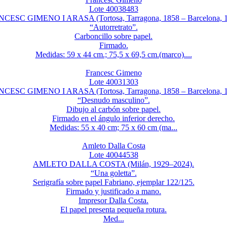
Lote 40038483
CESC GIMENO I ARASA (Tortosa, Tarragona, 1858 – Barcelona, 1
“Autorretrato”.
Carboncillo sobre papel.
Firmado.
Medidas: 59 x 44 cm.; 75,5 x 69,5 cm.(marco)....
Francesc Gimeno
Lote 40031303
CESC GIMENO I ARASA (Tortosa, Tarragona, 1858 – Barcelona, 1
“Desnudo masculino”.
Dibujo al carbón sobre papel.
Firmado en el ángulo inferior derecho.
Medidas: 55 x 40 cm; 75 x 60 cm (ma...
Amleto Dalla Costa
Lote 40044538
AMLETO DALLA COSTA (Milán, 1929–2024).
“Una goletta”.
Serigrafía sobre papel Fabriano, ejemplar 122/125.
Firmado y justificado a mano.
Impresor Dalla Costa.
El papel presenta pequeña rotura.
Med...