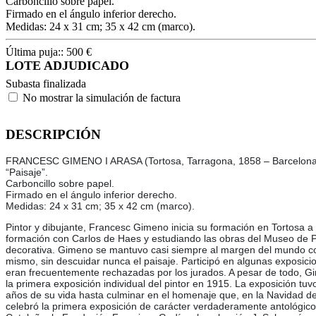
Carboncillo sobre papel.
Firmado en el ángulo inferior derecho.
Medidas: 24 x 31 cm; 35 x 42 cm (marco).
Última puja::
500
€
LOTE ADJUDICADO
Subasta finalizada
No mostrar la simulación de factura
DESCRIPCIÓN
FRANCESC GIMENO I ARASA (Tortosa, Tarragona, 1858 – Barcelona
“Paisaje”.
Carboncillo sobre papel.
Firmado en el ángulo inferior derecho.
Medidas: 24 x 31 cm; 35 x 42 cm (marco).
Pintor y dibujante, Francesc Gimeno inicia su formación en Tortosa a
formación con Carlos de Haes y estudiando las obras del Museo de Pr
decorativa. Gimeno se mantuvo casi siempre al margen del mundo comerc
mismo, sin descuidar nunca el paisaje. Participó en algunas exposic
eran frecuentemente rechazadas por los jurados. A pesar de todo, Gim
la primera exposición individual del pintor en 1915. La exposición tuv
años de su vida hasta culminar en el homenaje que, en la Navidad de
celebró la primera exposición de carácter verdaderamente antológic