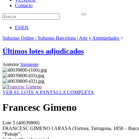
Contacto
ES
|
EN
Subastas Online | Subastas Barcelona | Arte y Antigüedades
>
Últimos lotes adjudicados
Anterior
Siguiente
VER EL LOTE A PANTALLA COMPLETA
Francesc Gimeno
Lote
5
(40039800)
FRANCESC GIMENO I ARASA (Tortosa, Tarragona, 1858 – Barcel
“Paisaje”.