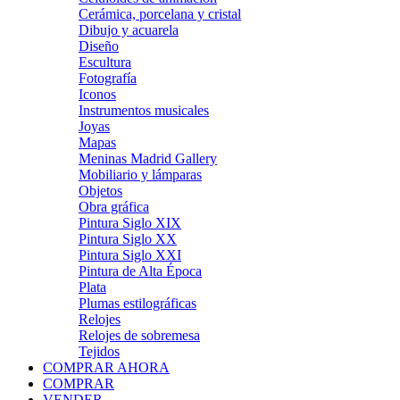
Cerámica, porcelana y cristal
Dibujo y acuarela
Diseño
Escultura
Fotografía
Iconos
Instrumentos musicales
Joyas
Mapas
Meninas Madrid Gallery
Mobiliario y lámparas
Objetos
Obra gráfica
Pintura Siglo XIX
Pintura Siglo XX
Pintura Siglo XXI
Pintura de Alta Época
Plata
Plumas estilográficas
Relojes
Relojes de sobremesa
Tejidos
COMPRAR AHORA
COMPRAR
VENDER