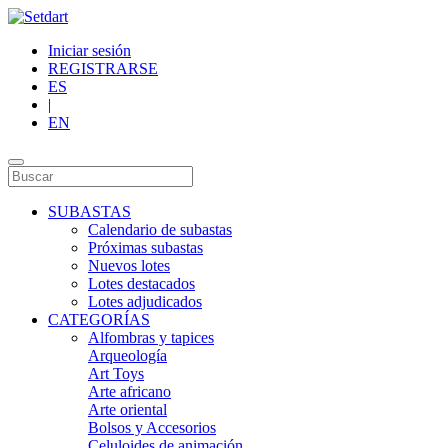
Iniciar sesión
REGISTRARSE
ES
|
EN
SUBASTAS
Calendario de subastas
Próximas subastas
Nuevos lotes
Lotes destacados
Lotes adjudicados
CATEGORÍAS
Alfombras y tapices
Arqueología
Art Toys
Arte africano
Arte oriental
Bolsos y Accesorios
Celuloides de animación