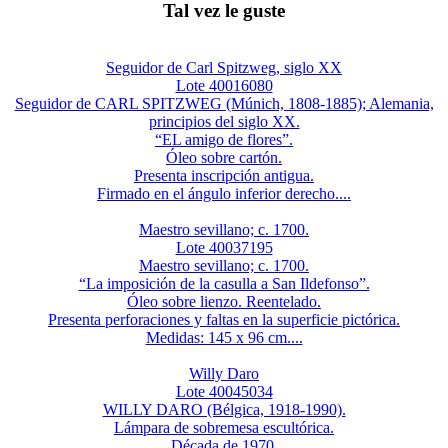
Tal vez le guste
Seguidor de Carl Spitzweg, siglo XX
Lote 40016080
Seguidor de CARL SPITZWEG (Múnich, 1808-1885); Alemania,
principios del siglo XX.
“EL amigo de flores”.
Óleo sobre cartón.
Presenta inscripción antigua.
Firmado en el ángulo inferior derecho....
Maestro sevillano; c. 1700.
Lote 40037195
Maestro sevillano; c. 1700.
“La imposición de la casulla a San Ildefonso”.
Óleo sobre lienzo. Reentelado.
Presenta perforaciones y faltas en la superficie pictórica.
Medidas: 145 x 96 cm....
Willy Daro
Lote 40045034
WILLY DARO (Bélgica, 1918-1990).
Lámpara de sobremesa escultórica.
Década de 1970.