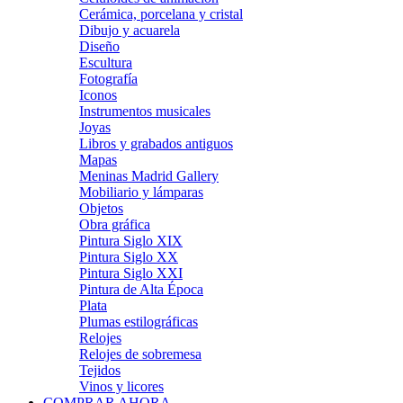
Cerámica, porcelana y cristal
Dibujo y acuarela
Diseño
Escultura
Fotografía
Iconos
Instrumentos musicales
Joyas
Libros y grabados antiguos
Mapas
Meninas Madrid Gallery
Mobiliario y lámparas
Objetos
Obra gráfica
Pintura Siglo XIX
Pintura Siglo XX
Pintura Siglo XXI
Pintura de Alta Época
Plata
Plumas estilográficas
Relojes
Relojes de sobremesa
Tejidos
Vinos y licores
COMPRAR AHORA