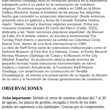
Kieff Antonio Grediaga inició su formación artística en la ebanistería,
trabajando junto a su padre en la restauración de mobiliario
religioso. Su primera exposición se celebró en 1968 en la Moos
Gallery Montreal, donde la totalidad de las piezas fue adquirida,
hecho que consolidó su proyección internacional. Desde entonces
presentó obra en galerías y ferias de Canadá, Estados Unidos,
Japón, Taiwán, Israel y diversas regiones europeas. Entre sus
muestras recientes destacó El Canto del Hierro (Cádiz, 2022),
dedicada a las “Siete canciones populares españolas” de Manuel
de Falla. En el ámbito urbano, su escultura monumental The
Turning Point (hierro y aluminio) se exhibió en Columbus Circle,
Nueva York, dentro de una feria internacional en 1980.
La obra de Kieff forma parte de colecciones institucionales como el
National Museum of Fine Arts (La Habana, Cuba), el Emilio Bacardí
Moreau Museum (Santiago de Cuba) y el Museum of the City
(Madrid, España). Su producción abarca desde bronces de
pequeño formato hasta estructuras monumentales en hierro,
madera o mármol. Actualmente, la Fundación Kieff Antonio
Grediaga, con sede/museo en construcción en Tendilla
(Guadalajara), se orienta a la preservación de su legado, la difusión
de su obra y la formación de nuevas generaciones de creadores.
OBSERVACIONES
Aviso importante:
Debido al cierre de nuestras oficinas del 7 al 30
de agosto, los plazos de gestión, recogida y envío de los lotes
podrán ser superiores a los habituales. Gracias por la comprensión.