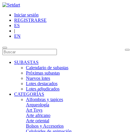
Iniciar sesión
REGISTRARSE
ES
|
EN
SUBASTAS
Calendario de subastas
Próximas subastas
Nuevos lotes
Lotes destacados
Lotes adjudicados
CATEGORÍAS
Alfombras y tapices
Arqueología
Art Toys
Arte africano
Arte oriental
Bolsos y Accesorios
Celuloides de animación