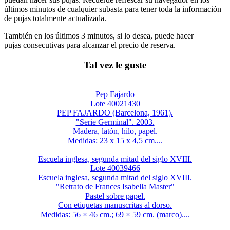
últimos minutos de cualquier subasta para tener toda la información
de pujas totalmente actualizada.
También en los últimos 3 minutos, si lo desea, puede hacer
pujas consecutivas para alcanzar el precio de reserva.
Tal vez le guste
Pep Fajardo
Lote 40021430
PEP FAJARDO (Barcelona, 1961).
"Serie Germinal". 2003.
Madera, latón, hilo, papel.
Medidas: 23 x 15 x 4,5 cm....
Escuela inglesa, segunda mitad del siglo XVIII.
Lote 40039466
Escuela inglesa, segunda mitad del siglo XVIII.
"Retrato de Frances Isabella Master"
Pastel sobre papel.
Con etiquetas manuscritas al dorso.
Medidas: 56 × 46 cm.; 69 × 59 cm. (marco)....