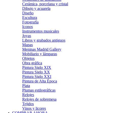
Cerámica, porcelana y cristal
Dibujo y acuarela
Diseño
Escultura
Fotografía
Iconos
Instrumentos musicales
Joyas
Libros y grabados antiguos
Mapas
Meninas Madrid Gallery
Mobiliario y lámparas
Objetos
Obra gráfica
Pintura Siglo XIX
Pintura Siglo XX
Pintura Siglo XXI
Pintura de Alta Época
Plata
Plumas estilográficas
Relojes
Relojes de sobremesa
Tejidos
Vinos y licores
COMPRAR AHORA