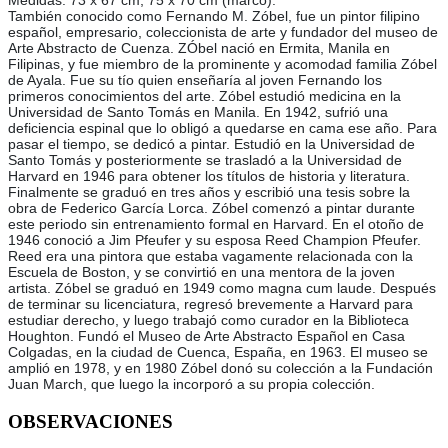
Medidas: 73 x 67 cm; 75 x 70 cm (marco).
También conocido como Fernando M. Zóbel, fue un pintor filipino
español, empresario, coleccionista de arte y fundador del museo de
Arte Abstracto de Cuenza. ZÓbel nació en Ermita, Manila en
Filipinas, y fue miembro de la prominente y acomodad familia Zóbel
de Ayala. Fue su tío quien enseñaría al joven Fernando los
primeros conocimientos del arte. Zóbel estudió medicina en la
Universidad de Santo Tomás en Manila. En 1942, sufrió una
deficiencia espinal que lo obligó a quedarse en cama ese año. Para
pasar el tiempo, se dedicó a pintar. Estudió en la Universidad de
Santo Tomás y posteriormente se trasladó a la Universidad de
Harvard en 1946 para obtener los títulos de historia y literatura.
Finalmente se graduó en tres años y escribió una tesis sobre la
obra de Federico García Lorca. Zóbel comenzó a pintar durante
este periodo sin entrenamiento formal en Harvard. En el otoño de
1946 conoció a Jim Pfeufer y su esposa Reed Champion Pfeufer.
Reed era una pintora que estaba vagamente relacionada con la
Escuela de Boston, y se convirtió en una mentora de la joven
artista. Zóbel se graduó en 1949 como magna cum laude. Después
de terminar su licenciatura, regresó brevemente a Harvard para
estudiar derecho, y luego trabajó como curador en la Biblioteca
Houghton. Fundó el Museo de Arte Abstracto Español en Casa
Colgadas, en la ciudad de Cuenca, España, en 1963. El museo se
amplió en 1978, y en 1980 Zóbel donó su colección a la Fundación
Juan March, que luego la incorporó a su propia colección.
OBSERVACIONES