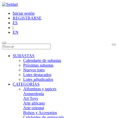
Iniciar sesión
REGISTRARSE
ES
|
EN
SUBASTAS
Calendario de subastas
Próximas subastas
Nuevos lotes
Lotes destacados
Lotes adjudicados
CATEGORÍAS
Alfombras y tapices
Arqueología
Art Toys
Arte africano
Arte oriental
Bolsos y Accesorios
Celuloides de animación