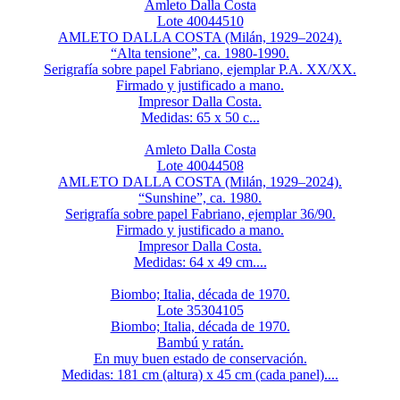
Amleto Dalla Costa
Lote 40044510
AMLETO DALLA COSTA (Milán, 1929–2024).
“Alta tensione”, ca. 1980-1990.
Serigrafía sobre papel Fabriano, ejemplar P.A. XX/XX.
Firmado y justificado a mano.
Impresor Dalla Costa.
Medidas: 65 x 50 c...
Amleto Dalla Costa
Lote 40044508
AMLETO DALLA COSTA (Milán, 1929–2024).
“Sunshine”, ca. 1980.
Serigrafía sobre papel Fabriano, ejemplar 36/90.
Firmado y justificado a mano.
Impresor Dalla Costa.
Medidas: 64 x 49 cm....
Biombo; Italia, década de 1970.
Lote 35304105
Biombo; Italia, década de 1970.
Bambú y ratán.
En muy buen estado de conservación.
Medidas: 181 cm (altura) x 45 cm (cada panel)....