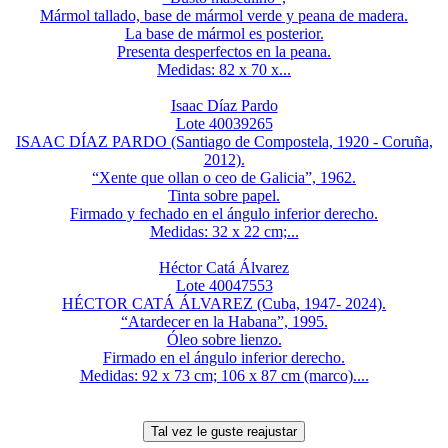
Mármol tallado, base de mármol verde y peana de madera.
La base de mármol es posterior.
Presenta desperfectos en la peana.
Medidas: 82 x 70 x...
Isaac Díaz Pardo
Lote 40039265
ISAAC DÍAZ PARDO (Santiago de Compostela, 1920 - Coruña,
2012).
“Xente que ollan o ceo de Galicia”, 1962.
Tinta sobre papel.
Firmado y fechado en el ángulo inferior derecho.
Medidas: 32 x 22 cm;...
Héctor Catá Álvarez
Lote 40047553
HÉCTOR CATÁ ÁLVAREZ (Cuba, 1947- 2024).
“Atardecer en la Habana”, 1995.
Óleo sobre lienzo.
Firmado en el ángulo inferior derecho.
Medidas: 92 x 73 cm; 106 x 87 cm (marco)....