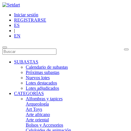
Iniciar sesión
REGISTRARSE
ES
|
EN
SUBASTAS
Calendario de subastas
Próximas subastas
Nuevos lotes
Lotes destacados
Lotes adjudicados
CATEGORÍAS
Alfombras y tapices
Arqueología
Art Toys
Arte africano
Arte oriental
Bolsos y Accesorios
Celuloides de animación