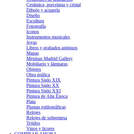
Cerámica, porcelana y cristal
Dibujo y acuarela
Diseño
Escultura
Fotografía
Iconos
Instrumentos musicales
Joyas
Libros y grabados antiguos
Mapas
Meninas Madrid Gallery
Mobiliario y lámparas
Objetos
Obra gráfica
Pintura Siglo XIX
Pintura Siglo XX
Pintura Siglo XXI
Pintura de Alta Época
Plata
Plumas estilográficas
Relojes
Relojes de sobremesa
Tejidos
Vinos y licores
COMPRAR AHORA