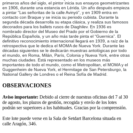
primeros años del siglo, el pintor inicia sus ensayos geometrizantes
en 1906, durante una estancia en Lérida. Un año después empieza
a pintar “Las señoritas de la calle Avinyó”, y en 1909 entra en
contacto con Braque y se inicia su periodo cubista. Durante la
segunda década desarrolla su etapa clásica, y realiza sus famosos
decorados para los ballets rusos de Diaghilev. En 1936 es
nombrado director del Museo del Prado por el Gobierno de la
República Española, y un año más tarde pinta el “Guernica”. El
definitivo reconocimiento internacional llegará en 1939, a raíz de la
retrospectiva que le dedica el MOMA de Nueva York. Durante las
décadas siguientes se le dedicarán muestras antológicas por todo
el mundo, en Roma, Milán, París, Colonia y Nueva York, entre otras
muchas ciudades. Está representado en los museos más
importantes de todo el mundo, como el Metropolitan, el MOMA y el
Guggenheim de Nueva York, el Hermitage de San Petersburgo, la
National Gallery de Londres o el Reina Sofía de Madrid.
OBSERVACIONES
Aviso importante:
Debido al cierre de nuestras oficinas del 7 al 30
de agosto, los plazos de gestión, recogida y envío de los lotes
podrán ser superiores a los habituales. Gracias por la comprensión.
Este lote puede verse en la Sala de Setdart Barcelona situada en
calle Aragón, 346.