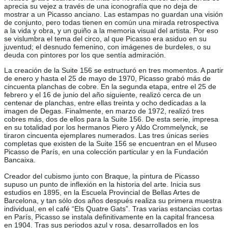
aprecia su vejez a través de una iconografía que no deja de
mostrar a un Picasso anciano. Las estampas no guardan una visión
de conjunto, pero todas tienen en común una mirada retrospectiva
a la vida y obra, y un guiño a la memoria visual del artista. Por eso
se vislumbra el tema del circo, al que Picasso era asiduo en su
juventud; el desnudo femenino, con imágenes de burdeles, o su
deuda con pintores por los que sentía admiración.
La creación de la Suite 156 se estructuró en tres momentos. A partir
de enero y hasta el 25 de mayo de 1970, Picasso grabó más de
cincuenta planchas de cobre. En la segunda etapa, entre el 25 de
febrero y el 16 de junio del año siguiente, realizó cerca de un
centenar de planchas, entre ellas treinta y ocho dedicadas a la
imagen de Degas. Finalmente, en marzo de 1972, realizó tres
cobres más, dos de ellos para la Suite 156. De esta serie, impresa
en su totalidad por los hermanos Piero y Aldo Crommelynck, se
tiraron cincuenta ejemplares numerados. Las tres únicas series
completas que existen de la Suite 156 se encuentran en el Museo
Picasso de París, en una colección particular y en la Fundación
Bancaixa.
Creador del cubismo junto con Braque, la pintura de Picasso
supuso un punto de inflexión en la historia del arte. Inicia sus
estudios en 1895, en la Escuela Provincial de Bellas Artes de
Barcelona, y tan sólo dos años después realiza su primera muestra
individual, en el café “Els Quatre Gats”. Tras varias estancias cortas
en París, Picasso se instala definitivamente en la capital francesa
en 1904. Tras sus periodos azul y rosa, desarrollados en los