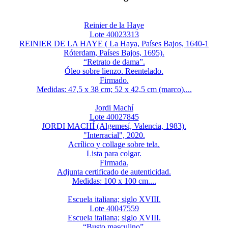
Reinier de la Haye
Lote 40023313
REINIER DE LA HAYE ( La Haya, Países Bajos, 1640-1
Róterdam, Países Bajos, 1695).
“Retrato de dama”.
Óleo sobre lienzo. Reentelado.
Firmado.
Medidas: 47,5 x 38 cm; 52 x 42,5 cm (marco)....
Jordi Machí
Lote 40027845
JORDI MACHÍ (Algemesí, Valencia, 1983).
"Interracial", 2020.
Acrílico y collage sobre tela.
Lista para colgar.
Firmada.
Adjunta certificado de autenticidad.
Medidas: 100 x 100 cm....
Escuela italiana; siglo XVIII.
Lote 40047559
Escuela italiana; siglo XVIII.
“Busto masculino”,