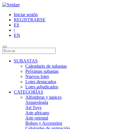
Iniciar sesión
REGISTRARSE
ES
|
EN
SUBASTAS
Calendario de subastas
Próximas subastas
Nuevos lotes
Lotes destacados
Lotes adjudicados
CATEGORÍAS
Alfombras y tapices
Arqueología
Art Toys
Arte africano
Arte oriental
Bolsos y Accesorios
Celuloides de animación