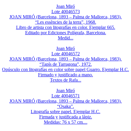
Joan Miró
Lote 40046573
JOAN MIRÓ (Barcelona, 1893 – Palma de Mallorca, 1983).
“Les essències de la terra”, 1968.
Libro de artista con litografías en color. Ejemplar 665.
Editado por Ediciones Polígrafa, Barcelona.
Medid...
Joan Miró
Lote 40046572
JOAN MIRÓ (Barcelona, 1893 – Palma de Mallorca, 1983).
“Tapís de Tarragona”, 1972.
Opúsculo con litografías en color sobre papel Guarro. Ejemplar H.C.
Firmado y justificado a mano.
Textos de Rafa...
Joan Miró
Lote 40046571
JOAN MIRÓ (Barcelona, 1893 – Palma de Mallorca, 1983).
“Osaka”.
Litografía sobre papel. Ejemplar H.C.
Firmada y justificada a lápiz.
Medidas: 76 x 57 cm....