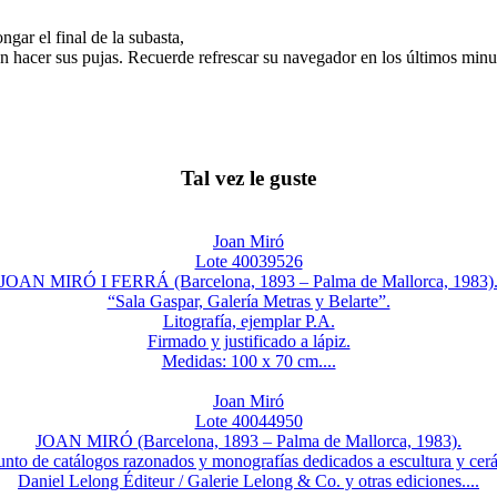
gar el final de la subasta,
n hacer sus pujas. Recuerde refrescar su navegador en los últimos minut
Tal vez le guste
Joan Miró
Lote 40039526
JOAN MIRÓ I FERRÁ (Barcelona, 1893 – Palma de Mallorca, 1983)
“Sala Gaspar, Galería Metras y Belarte”.
Litografía, ejemplar P.A.
Firmado y justificado a lápiz.
Medidas: 100 x 70 cm....
Joan Miró
Lote 40044950
JOAN MIRÓ (Barcelona, 1893 – Palma de Mallorca, 1983).
nto de catálogos razonados y monografías dedicados a escultura y cer
Daniel Lelong Éditeur / Galerie Lelong & Co. y otras ediciones....