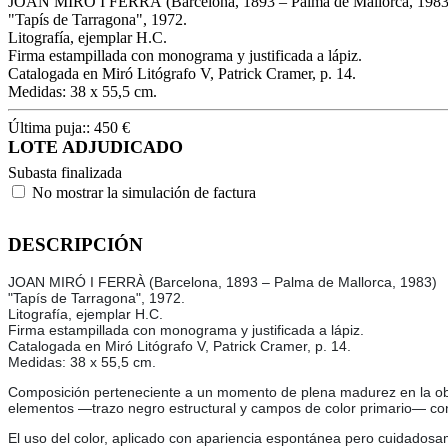
JOAN MIRÓ I FERRÀ (Barcelona, 1893 – Palma de Mallorca, 1983
"Tapís de Tarragona", 1972.
Litografía, ejemplar H.C.
Firma estampillada con monograma y justificada a lápiz.
Catalogada en Miró Litógrafo V, Patrick Cramer, p. 14.
Medidas: 38 x 55,5 cm.
Última puja::
450
€
LOTE ADJUDICADO
Subasta finalizada
No mostrar la simulación de factura
DESCRIPCIÓN
JOAN MIRÓ I FERRÀ (Barcelona, 1893 – Palma de Mallorca, 1983)
"Tapís de Tarragona", 1972.
Litografía, ejemplar H.C.
Firma estampillada con monograma y justificada a lápiz.
Catalogada en Miró Litógrafo V, Patrick Cramer, p. 14.
Medidas: 38 x 55,5 cm.
Composición perteneciente a un momento de plena madurez en la obra 
elementos —trazo negro estructural y campos de color primario— cons
El uso del color, aplicado con apariencia espontánea pero cuidadosam