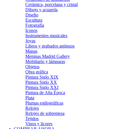
Cerámica, porcelana y cristal
Dibujo y acuarela
Diseño
Escultura
Fotografía
Iconos
Instrumentos musicales
Joyas
Libros y grabados antiguos
Mapas
Meninas Madrid Gallery
Mobiliario y lámparas
Objetos
Obra gráfica
Pintura Siglo XIX
Pintura Siglo XX
Pintura Siglo XXI
Pintura de Alta Época
Plata
Plumas estilográficas
Relojes
Relojes de sobremesa
Tejidos
Vinos y licores
COMPRAR AHORA