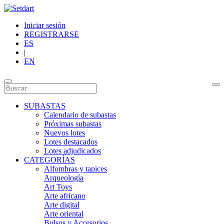
Iniciar sesión
REGISTRARSE
ES
|
EN
SUBASTAS
Calendario de subastas
Próximas subastas
Nuevos lotes
Lotes destacados
Lotes adjudicados
CATEGORÍAS
Alfombras y tapices
Arqueología
Art Toys
Arte africano
Arte digital
Arte oriental
Bolsos y Accesorios