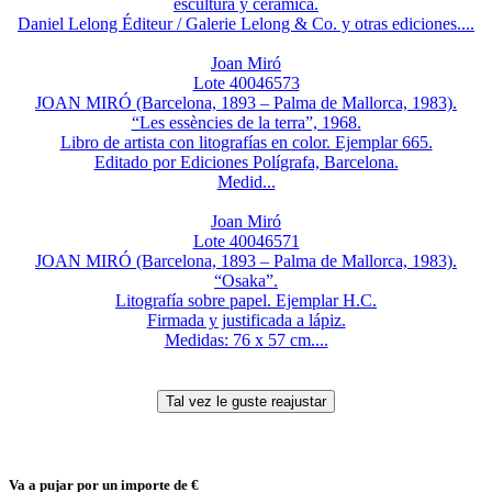
escultura y cerámica.
Daniel Lelong Éditeur / Galerie Lelong & Co. y otras ediciones....
Joan Miró
Lote 40046573
JOAN MIRÓ (Barcelona, 1893 – Palma de Mallorca, 1983).
“Les essències de la terra”, 1968.
Libro de artista con litografías en color. Ejemplar 665.
Editado por Ediciones Polígrafa, Barcelona.
Medid...
Joan Miró
Lote 40046571
JOAN MIRÓ (Barcelona, 1893 – Palma de Mallorca, 1983).
“Osaka”.
Litografía sobre papel. Ejemplar H.C.
Firmada y justificada a lápiz.
Medidas: 76 x 57 cm....
Va a pujar por un importe de
€