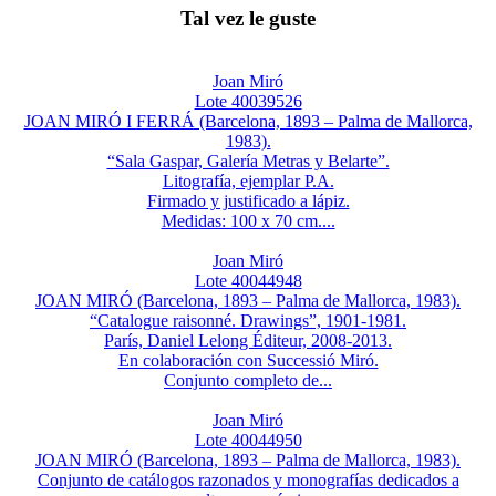
Tal vez le guste
Joan Miró
Lote 40039526
JOAN MIRÓ I FERRÁ (Barcelona, 1893 – Palma de Mallorca,
1983).
“Sala Gaspar, Galería Metras y Belarte”.
Litografía, ejemplar P.A.
Firmado y justificado a lápiz.
Medidas: 100 x 70 cm....
Joan Miró
Lote 40044948
JOAN MIRÓ (Barcelona, 1893 – Palma de Mallorca, 1983).
“Catalogue raisonné. Drawings”, 1901-1981.
París, Daniel Lelong Éditeur, 2008-2013.
En colaboración con Successió Miró.
Conjunto completo de...
Joan Miró
Lote 40044950
JOAN MIRÓ (Barcelona, 1893 – Palma de Mallorca, 1983).
Conjunto de catálogos razonados y monografías dedicados a