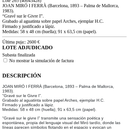
Lote
265
(40043428)
JOAN MIRÓ I FERRÀ (Barcelona, 1893 – Palma de Mallorca,
1983).
“Gravé sur le Givre I”.
Grabado al aguatinta sobre papel Arches, ejemplar H.C.
Firmado y justificado a lápiz.
Medidas: 58 x 48 cm (huella); 91 x 63,5 cm (papel).
Última puja::
2600
€
LOTE ADJUDICADO
Subasta finalizada
No mostrar la simulación de factura
DESCRIPCIÓN
JOAN MIRÓ I FERRÀ (Barcelona, 1893 – Palma de Mallorca,
1983).
“Gravé sur le Givre I”.
Grabado al aguatinta sobre papel Arches, ejemplar H.C.
Firmado y justificado a lápiz.
Medidas: 58 x 48 cm (huella); 91 x 63,5 cm (papel).
“Gravé sur le givre I” transmite una sensación poética y
espontánea, propia del lenguaje visual del Miró tardío, donde las
líneas parecen símbolos flotando en el espacio y evocan un