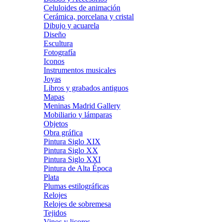
Celuloides de animación
Cerámica, porcelana y cristal
Dibujo y acuarela
Diseño
Escultura
Fotografía
Iconos
Instrumentos musicales
Joyas
Libros y grabados antiguos
Mapas
Meninas Madrid Gallery
Mobiliario y lámparas
Objetos
Obra gráfica
Pintura Siglo XIX
Pintura Siglo XX
Pintura Siglo XXI
Pintura de Alta Época
Plata
Plumas estilográficas
Relojes
Relojes de sobremesa
Tejidos
Vinos y licores