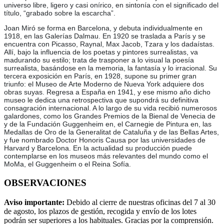
universo libre, ligero y casi onírico, en sintonía con el significado del
título, “grabado sobre la escarcha”.
Joan Miró se forma en Barcelona, y debuta individualmente en
1918, en las Galerías Dalmau. En 1920 se traslada a París y se
encuentra con Picasso, Raynal, Max Jacob, Tzara y los dadaístas.
Allí, bajo la influencia de los poetas y pintores surrealistas, va
madurando su estilo; trata de trasponer a lo visual la poesía
surrealista, basándose en la memoria, la fantasía y lo irracional. Su
tercera exposición en París, en 1928, supone su primer gran
triunfo: el Museo de Arte Moderno de Nueva York adquiere dos
obras suyas. Regresa a España en 1941, y ese mismo año dicho
museo le dedica una retrospectiva que supondrá su definitiva
consagración internacional. A lo largo de su vida recibió numerosos
galardones, como los Grandes Premios de la Bienal de Venecia de
y de la Fundación Guggenheim en, el Carnegie de Pintura en, las
Medallas de Oro de la Generalitat de Cataluña y de las Bellas Artes,
y fue nombrado Doctor Honoris Causa por las universidades de
Harvard y Barcelona. En la actualidad su producción puede
contemplarse en los museos más relevantes del mundo como el
MoMa, el Guggenheim o el Reina Sofía.
OBSERVACIONES
Aviso importante:
Debido al cierre de nuestras oficinas del 7 al 30
de agosto, los plazos de gestión, recogida y envío de los lotes
podrán ser superiores a los habituales. Gracias por la comprensión.