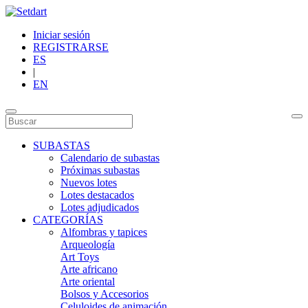
Iniciar sesión
REGISTRARSE
ES
|
EN
SUBASTAS
Calendario de subastas
Próximas subastas
Nuevos lotes
Lotes destacados
Lotes adjudicados
CATEGORÍAS
Alfombras y tapices
Arqueología
Art Toys
Arte africano
Arte oriental
Bolsos y Accesorios
Celuloides de animación