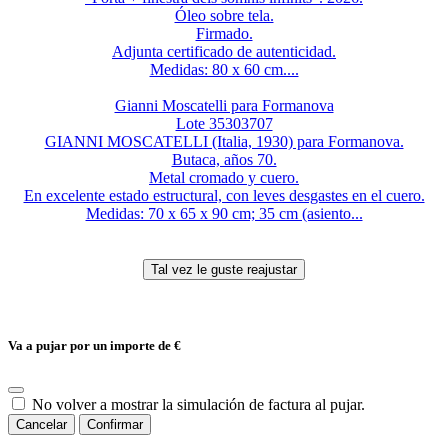
Óleo sobre tela.
Firmado.
Adjunta certificado de autenticidad.
Medidas: 80 x 60 cm....
Gianni Moscatelli para Formanova
Lote 35303707
GIANNI MOSCATELLI (Italia, 1930) para Formanova.
Butaca, años 70.
Metal cromado y cuero.
En excelente estado estructural, con leves desgastes en el cuero.
Medidas: 70 x 65 x 90 cm; 35 cm (asiento...
Va a pujar por un importe de
€
No volver a mostrar la simulación de factura al pujar.
Cancelar
Confirmar