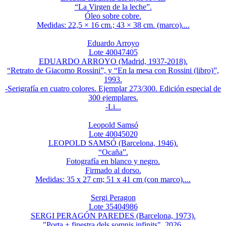
“La Virgen de la leche”.
Óleo sobre cobre.
Medidas: 22,5 × 16 cm.; 43 × 38 cm. (marco)....
Eduardo Arroyo
Lote 40047405
EDUARDO ARROYO (Madrid, 1937-2018).
“Retrato de Giacomo Rossini”, y “En la mesa con Rossini (libro)”,
1993.
-Serigrafía en cuatro colores. Ejemplar 273/300. Edición especial de
300 ejemplares.
-Li...
Leopold Samsó
Lote 40045020
LEOPOLD SAMSÓ (Barcelona, 1946).
“Ocaña”.
Fotografía en blanco y negro.
Firmado al dorso.
Medidas: 35 x 27 cm; 51 x 41 cm (con marco)....
Sergi Peragon
Lote 35404986
SERGI PERAGÓN PAREDES (Barcelona, 1973).
"Porta + finestra dels somnis infinits". 2026.