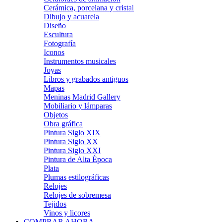
Cerámica, porcelana y cristal
Dibujo y acuarela
Diseño
Escultura
Fotografía
Iconos
Instrumentos musicales
Joyas
Libros y grabados antiguos
Mapas
Meninas Madrid Gallery
Mobiliario y lámparas
Objetos
Obra gráfica
Pintura Siglo XIX
Pintura Siglo XX
Pintura Siglo XXI
Pintura de Alta Época
Plata
Plumas estilográficas
Relojes
Relojes de sobremesa
Tejidos
Vinos y licores
COMPRAR AHORA