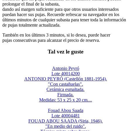
prolongar el final de la subasta,
dando así margen suficiente para que otros usuarios interesados
puedan hacer sus pujas. Recuerde refrescar su navegador en los
últimos minutos de cualquier subasta para tener toda la información
de pujas totalmente actualizada.
También en los últimos 3 minutos, si lo desea, puede hacer
pujas consecutivas para alcanzar el precio de reserva.
Tal vez le guste
Antonio Peyró
Lote 40014200
ANTONIO PEYRÓ (Castellón 1881-1954).
"Con castañuelas".
Cerámica esmaltada.
Firmada.
Medidas: 53 x 25 x 20 cm....
Fouad Abou Saada
Lote 40004481
FOUAD ABOU SAADA (Siria, 1946).
"En medio del ruido".