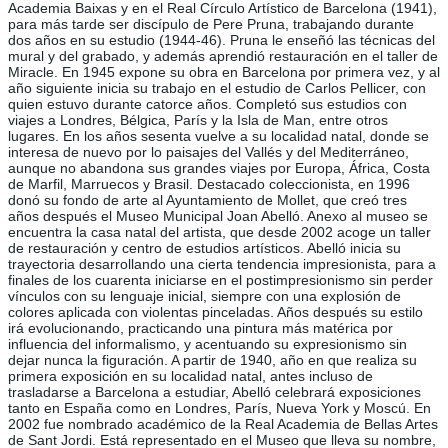
Academia Baixas y en el Real Círculo Artístico de Barcelona (1941),
para más tarde ser discípulo de Pere Pruna, trabajando durante
dos años en su estudio (1944-46). Pruna le enseñó las técnicas del
mural y del grabado, y además aprendió restauración en el taller de
Miracle. En 1945 expone su obra en Barcelona por primera vez, y al
año siguiente inicia su trabajo en el estudio de Carlos Pellicer, con
quien estuvo durante catorce años. Completó sus estudios con
viajes a Londres, Bélgica, París y la Isla de Man, entre otros
lugares. En los años sesenta vuelve a su localidad natal, donde se
interesa de nuevo por lo paisajes del Vallés y del Mediterráneo,
aunque no abandona sus grandes viajes por Europa, África, Costa
de Marfil, Marruecos y Brasil. Destacado coleccionista, en 1996
donó su fondo de arte al Ayuntamiento de Mollet, que creó tres
años después el Museo Municipal Joan Abelló. Anexo al museo se
encuentra la casa natal del artista, que desde 2002 acoge un taller
de restauración y centro de estudios artísticos. Abelló inicia su
trayectoria desarrollando una cierta tendencia impresionista, para a
finales de los cuarenta iniciarse en el postimpresionismo sin perder
vínculos con su lenguaje inicial, siempre con una explosión de
colores aplicada con violentas pinceladas. Años después su estilo
irá evolucionando, practicando una pintura más matérica por
influencia del informalismo, y acentuando su expresionismo sin
dejar nunca la figuración. A partir de 1940, año en que realiza su
primera exposición en su localidad natal, antes incluso de
trasladarse a Barcelona a estudiar, Abelló celebrará exposiciones
tanto en España como en Londres, París, Nueva York y Moscú. En
2002 fue nombrado académico de la Real Academia de Bellas Artes
de Sant Jordi. Está representado en el Museo que lleva su nombre,