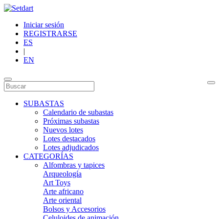
Iniciar sesión
REGISTRARSE
ES
|
EN
SUBASTAS
Calendario de subastas
Próximas subastas
Nuevos lotes
Lotes destacados
Lotes adjudicados
CATEGORÍAS
Alfombras y tapices
Arqueología
Art Toys
Arte africano
Arte oriental
Bolsos y Accesorios
Celuloides de animación