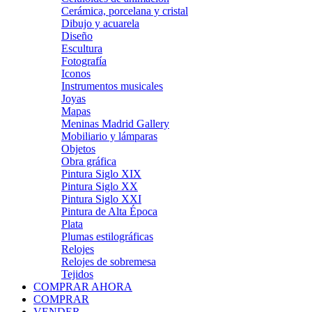
Cerámica, porcelana y cristal
Dibujo y acuarela
Diseño
Escultura
Fotografía
Iconos
Instrumentos musicales
Joyas
Mapas
Meninas Madrid Gallery
Mobiliario y lámparas
Objetos
Obra gráfica
Pintura Siglo XIX
Pintura Siglo XX
Pintura Siglo XXI
Pintura de Alta Época
Plata
Plumas estilográficas
Relojes
Relojes de sobremesa
Tejidos
COMPRAR AHORA
COMPRAR
VENDER