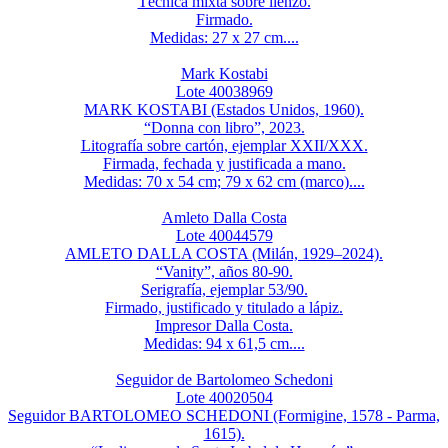
Técnica mixta sobre lienzo.
Firmado.
Medidas: 27 x 27 cm....
Mark Kostabi
Lote 40038969
MARK KOSTABI (Estados Unidos, 1960).
“Donna con libro”, 2023.
Litografía sobre cartón, ejemplar XXII/XXX.
Firmada, fechada y justificada a mano.
Medidas: 70 x 54 cm; 79 x 62 cm (marco)....
Amleto Dalla Costa
Lote 40044579
AMLETO DALLA COSTA (Milán, 1929–2024).
“Vanity”, años 80-90.
Serigrafía, ejemplar 53/90.
Firmado, justificado y titulado a lápiz.
Impresor Dalla Costa.
Medidas: 94 x 61,5 cm....
Seguidor de Bartolomeo Schedoni
Lote 40020504
Seguidor BARTOLOMEO SCHEDONI (Formigine, 1578 - Parma,
1615).