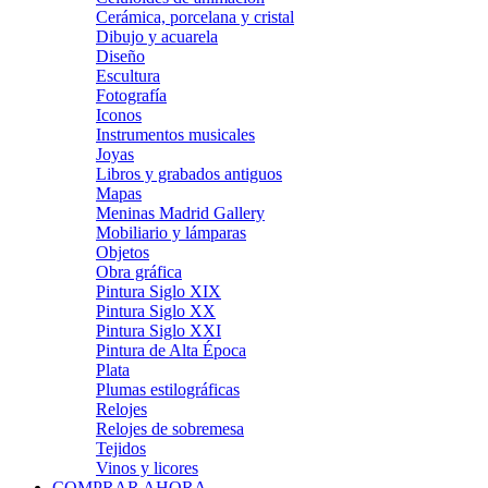
Cerámica, porcelana y cristal
Dibujo y acuarela
Diseño
Escultura
Fotografía
Iconos
Instrumentos musicales
Joyas
Libros y grabados antiguos
Mapas
Meninas Madrid Gallery
Mobiliario y lámparas
Objetos
Obra gráfica
Pintura Siglo XIX
Pintura Siglo XX
Pintura Siglo XXI
Pintura de Alta Época
Plata
Plumas estilográficas
Relojes
Relojes de sobremesa
Tejidos
Vinos y licores
COMPRAR AHORA