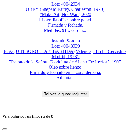
Lote 40042934
OBEY (Shepard Fairey, Charleston, 1970).
“Make Art, Not War”, 2020
Litografía offset sobre papel.
Firmada y fechada.
Medidas: 91 x 61 cm....
Joaquin Sorolla
Lote 40043939
JOAQUÍN SOROLLA Y BASTIDA (Valencia, 1863 – Cercedilla,
Madrid, 1923).
"Retrato de la Señora Teodolina de Alvear De Lezica", 1907.
Óleo sobre lienzo.
Firmado y fechado en la zona derecha.
Adjunta...
Va a pujar por un importe de
€