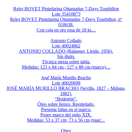
Reloj BOVET Pininfarina Ottantadue 7-Days Tourbillon
Lote 35410873
Reloj BOVET Pininfarina Ottantadue 7-Days Tourbillon, nº
018638.
Con caja en oro rosa de 18 kt....
Antonio Collado
Lote 40024862
ANTONIO COLLADO (Balaguer, Lleida, 1956).
Sin título.
Técnica mixta sobre tabla.
Medidas: 123 x 84 cm.; 127 x 88 cm.(marco)....
José María Murillo Bracho
Lote 40020698
JOSÉ MARÍA MURILLO BRACHO (Sevilla, 1827 – Málaga,
1882).
“Bodegón”.
Óleo sobre lienzo. Reentelado.
Presenta faltas en el marco.
Posee marco del siglo XIX.
Medidas: 53 x 37 cm; 73 x 56 cm (marc...
Obey