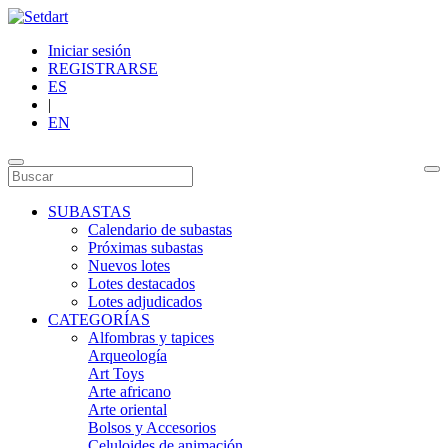
Iniciar sesión
REGISTRARSE
ES
|
EN
SUBASTAS
Calendario de subastas
Próximas subastas
Nuevos lotes
Lotes destacados
Lotes adjudicados
CATEGORÍAS
Alfombras y tapices
Arqueología
Art Toys
Arte africano
Arte oriental
Bolsos y Accesorios
Celuloides de animación