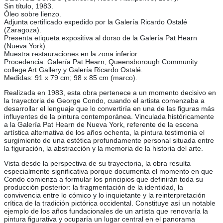
Sin título, 1983.
Óleo sobre lienzo.
Adjunta certificado expedido por la Galería Ricardo Ostalé
(Zaragoza).
Presenta etiqueta expositiva al dorso de la Galería Pat Hearn
(Nueva York).
Muestra restauraciones en la zona inferior.
Procedencia: Galería Pat Hearn, Queensborough Community
college Art Gallery y Galería Ricardo Ostalé.
Medidas: 91 x 79 cm; 98 x 85 cm (marco).
Realizada en 1983, esta obra pertenece a un momento decisivo en
la trayectoria de George Condo, cuando el artista comenzaba a
desarrollar el lenguaje que lo convertiría en una de las figuras más
influyentes de la pintura contemporánea. Vinculada históricamente
a la Galería Pat Hearn de Nueva York, referente de la escena
artística alternativa de los años ochenta, la pintura testimonia el
surgimiento de una estética profundamente personal situada entre
la figuración, la abstracción y la memoria de la historia del arte.
Vista desde la perspectiva de su trayectoria, la obra resulta
especialmente significativa porque documenta el momento en que
Condo comienza a formular los principios que definirán toda su
producción posterior: la fragmentación de la identidad, la
convivencia entre lo cómico y lo inquietante y la reinterpretación
crítica de la tradición pictórica occidental. Constituye así un notable
ejemplo de los años fundacionales de un artista que renovaría la
pintura figurativa y ocuparía un lugar central en el panorama