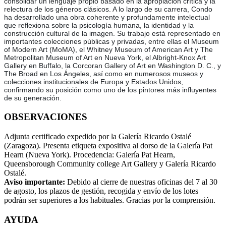
consolidar un lenguaje propio basado en la apropiación crítica y la
relectura de los géneros clásicos. A lo largo de su carrera, Condo
ha desarrollado una obra coherente y profundamente intelectual
que reflexiona sobre la psicología humana, la identidad y la
construcción cultural de la imagen. Su trabajo está representado en
importantes colecciones públicas y privadas, entre ellas el Museum
of Modern Art (MoMA), el Whitney Museum of American Art y The
Metropolitan Museum of Art en Nueva York, el Albright-Knox Art
Gallery en Buffalo, la Corcoran Gallery of Art en Washington D. C., y
The Broad en Los Ángeles, así como en numerosos museos y
colecciones institucionales de Europa y Estados Unidos,
confirmando su posición como uno de los pintores más influyentes
de su generación.
OBSERVACIONES
Adjunta certificado expedido por la Galería Ricardo Ostalé
(Zaragoza). Presenta etiqueta expositiva al dorso de la Galería Pat
Hearn (Nueva York). Procedencia: Galería Pat Hearn,
Queensborough Community college Art Gallery y Galería Ricardo
Ostalé.
Aviso importante:
Debido al cierre de nuestras oficinas del 7 al 30
de agosto, los plazos de gestión, recogida y envío de los lotes
podrán ser superiores a los habituales. Gracias por la comprensión.
AYUDA