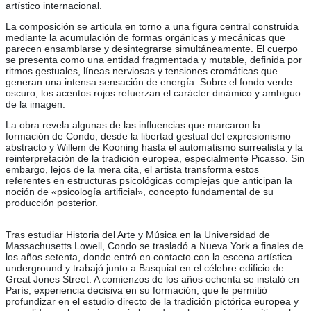
artístico internacional.
La composición se articula en torno a una figura central construida
mediante la acumulación de formas orgánicas y mecánicas que
parecen ensamblarse y desintegrarse simultáneamente. El cuerpo
se presenta como una entidad fragmentada y mutable, definida por
ritmos gestuales, líneas nerviosas y tensiones cromáticas que
generan una intensa sensación de energía. Sobre el fondo verde
oscuro, los acentos rojos refuerzan el carácter dinámico y ambiguo
de la imagen.
La obra revela algunas de las influencias que marcaron la
formación de Condo, desde la libertad gestual del expresionismo
abstracto y Willem de Kooning hasta el automatismo surrealista y la
reinterpretación de la tradición europea, especialmente Picasso. Sin
embargo, lejos de la mera cita, el artista transforma estos
referentes en estructuras psicológicas complejas que anticipan la
noción de «psicología artificial», concepto fundamental de su
producción posterior.
Tras estudiar Historia del Arte y Música en la Universidad de
Massachusetts Lowell, Condo se trasladó a Nueva York a finales de
los años setenta, donde entró en contacto con la escena artística
underground y trabajó junto a Basquiat en el célebre edificio de
Great Jones Street. A comienzos de los años ochenta se instaló en
París, experiencia decisiva en su formación, que le permitió
profundizar en el estudio directo de la tradición pictórica europea y