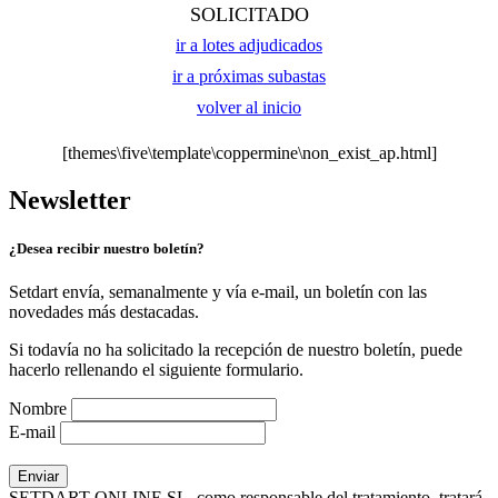
SOLICITADO
ir a lotes adjudicados
ir a próximas subastas
volver al inicio
[themes\five\template\coppermine\non_exist_ap.html]
Newsletter
¿Desea recibir nuestro boletín?
Setdart envía, semanalmente y vía e-mail, un boletín con las
novedades más destacadas.
Si todavía no ha solicitado la recepción de nuestro boletín, puede
hacerlo rellenando el siguiente formulario.
Nombre
E-mail
SETDART ONLINE SL, como responsable del tratamiento, tratará