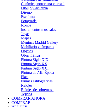
Cerámica, porcelana y cristal
Dibujo y acuarela
Diseño
Escultura
Fotografía
Iconos
Instrumentos musicales
Joyas
Mapas
Meninas Madrid Gallery
Mobiliario y lámparas
Objetos
Obra gráfica
Pintura Siglo XIX
Pintura Siglo XX
Pintura Siglo XXI
Pintura de Alta Época
Plata
Plumas estilográficas
Relojes
Relojes de sobremesa
Tejidos
COMPRAR AHORA
COMPRAR
VENDER