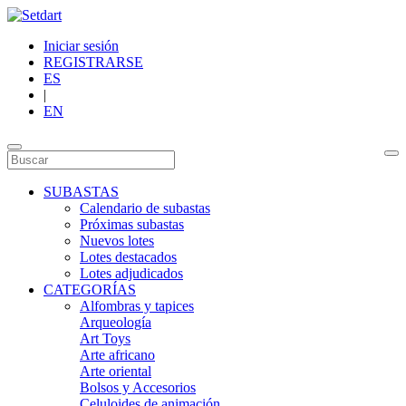
Iniciar sesión
REGISTRARSE
ES
|
EN
SUBASTAS
Calendario de subastas
Próximas subastas
Nuevos lotes
Lotes destacados
Lotes adjudicados
CATEGORÍAS
Alfombras y tapices
Arqueología
Art Toys
Arte africano
Arte oriental
Bolsos y Accesorios
Celuloides de animación