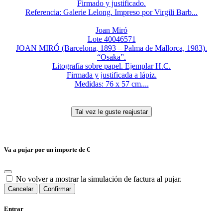
Firmado y justificado.
Referencia: Galerie Lelong. Impreso por Virgili Barb...
Joan Miró
Lote 40046571
JOAN MIRÓ (Barcelona, 1893 – Palma de Mallorca, 1983).
“Osaka”.
Litografía sobre papel. Ejemplar H.C.
Firmada y justificada a lápiz.
Medidas: 76 x 57 cm....
Va a pujar por un importe de
€
No volver a mostrar la simulación de factura al pujar.
Cancelar
Confirmar
Entrar