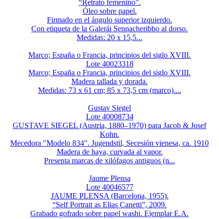
“Retrato femenino”.
Óleo sobre papel.
Firmado en el ángulo superior izquierdo.
Con etiqueta de la Galerái Sennacheribbo al dorso.
Medidas: 20 x 15,5...
Marco; España o Francia, principios del siglo XVIII.
Lote 40023318
Marco; España o Francia, principios del siglo XVIII.
Madera tallada y dorada.
Medidas: 73 x 61 cm; 85 x 73,5 cm (marco)....
Gustav Siegel
Lote 40008734
GUSTAVE SIEGEL (Austria, 1880–1970) para Jacob & Josef
Kohn.
Mecedora "Modelo 834". Jugendstil, Secesión vienesa, ca. 1910
Madera de haya, curvada al vapor.
Presenta marcas de xilófagos antiguos (n...
Jaume Plensa
Lote 40046577
JAUME PLENSA (Barcelona, 1955).
“Self Portrait as Elias Canetti”, 2009.
Grabado gofrado sobre papel washi. Ejemplar E.A.