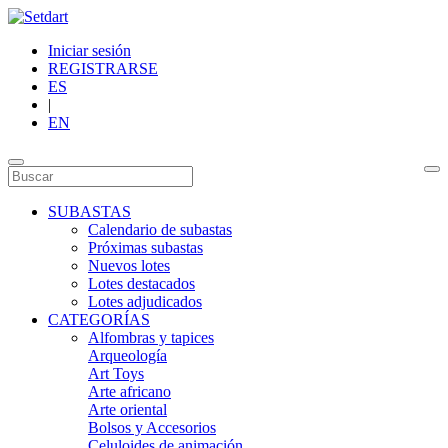
Iniciar sesión
REGISTRARSE
ES
|
EN
SUBASTAS
Calendario de subastas
Próximas subastas
Nuevos lotes
Lotes destacados
Lotes adjudicados
CATEGORÍAS
Alfombras y tapices
Arqueología
Art Toys
Arte africano
Arte oriental
Bolsos y Accesorios
Celuloides de animación