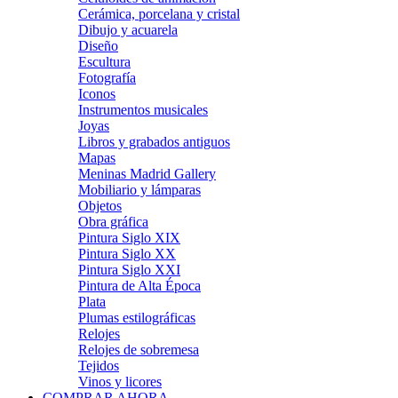
Cerámica, porcelana y cristal
Dibujo y acuarela
Diseño
Escultura
Fotografía
Iconos
Instrumentos musicales
Joyas
Libros y grabados antiguos
Mapas
Meninas Madrid Gallery
Mobiliario y lámparas
Objetos
Obra gráfica
Pintura Siglo XIX
Pintura Siglo XX
Pintura Siglo XXI
Pintura de Alta Época
Plata
Plumas estilográficas
Relojes
Relojes de sobremesa
Tejidos
Vinos y licores
COMPRAR AHORA