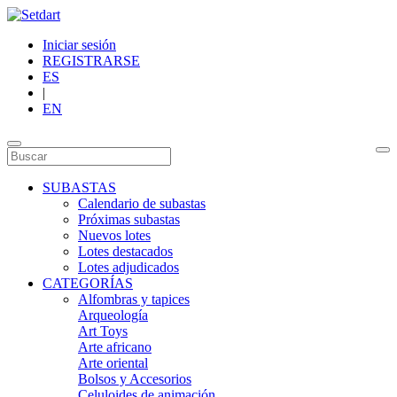
Iniciar sesión
REGISTRARSE
ES
|
EN
SUBASTAS
Calendario de subastas
Próximas subastas
Nuevos lotes
Lotes destacados
Lotes adjudicados
CATEGORÍAS
Alfombras y tapices
Arqueología
Art Toys
Arte africano
Arte oriental
Bolsos y Accesorios
Celuloides de animación