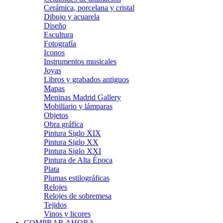
Cerámica, porcelana y cristal
Dibujo y acuarela
Diseño
Escultura
Fotografía
Iconos
Instrumentos musicales
Joyas
Libros y grabados antiguos
Mapas
Meninas Madrid Gallery
Mobiliario y lámparas
Objetos
Obra gráfica
Pintura Siglo XIX
Pintura Siglo XX
Pintura Siglo XXI
Pintura de Alta Época
Plata
Plumas estilográficas
Relojes
Relojes de sobremesa
Tejidos
Vinos y licores
COMPRAR AHORA