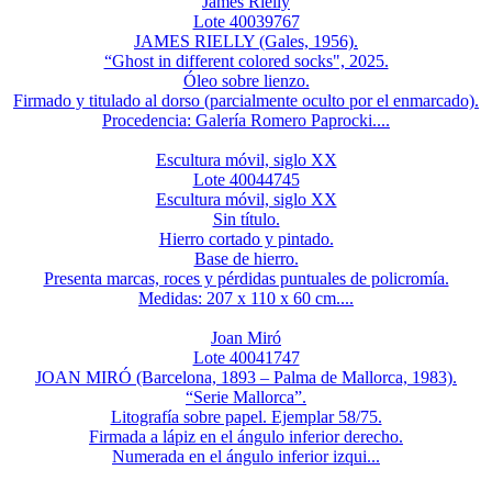
James Rielly
Lote 40039767
JAMES RIELLY (Gales, 1956).
“Ghost in different colored socks", 2025.
Óleo sobre lienzo.
Firmado y titulado al dorso (parcialmente oculto por el enmarcado).
Procedencia: Galería Romero Paprocki....
Escultura móvil, siglo XX
Lote 40044745
Escultura móvil, siglo XX
Sin título.
Hierro cortado y pintado.
Base de hierro.
Presenta marcas, roces y pérdidas puntuales de policromía.
Medidas: 207 x 110 x 60 cm....
Joan Miró
Lote 40041747
JOAN MIRÓ (Barcelona, 1893 – Palma de Mallorca, 1983).
“Serie Mallorca”.
Litografía sobre papel. Ejemplar 58/75.
Firmada a lápiz en el ángulo inferior derecho.
Numerada en el ángulo inferior izqui...