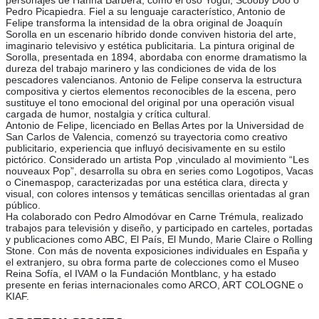
personajes de Hanna Barberá, como el oso Yogui, Scooby Doo o
Pedro Picapiedra. Fiel a su lenguaje característico, Antonio de
Felipe transforma la intensidad de la obra original de Joaquín
Sorolla en un escenario híbrido donde conviven historia del arte,
imaginario televisivo y estética publicitaria. La pintura original de
Sorolla, presentada en 1894, abordaba con enorme dramatismo la
dureza del trabajo marinero y las condiciones de vida de los
pescadores valencianos. Antonio de Felipe conserva la estructura
compositiva y ciertos elementos reconocibles de la escena, pero
sustituye el tono emocional del original por una operación visual
cargada de humor, nostalgia y crítica cultural.
Antonio de Felipe, licenciado en Bellas Artes por la Universidad de
San Carlos de Valencia, comenzó su trayectoria como creativo
publicitario, experiencia que influyó decisivamente en su estilo
pictórico. Considerado un artista Pop ,vinculado al movimiento “Les
nouveaux Pop”, desarrolla su obra en series como Logotipos, Vacas
o Cinemaspop, caracterizadas por una estética clara, directa y
visual, con colores intensos y temáticas sencillas orientadas al gran
público.
Ha colaborado con Pedro Almodóvar en Carne Trémula, realizado
trabajos para televisión y diseño, y participado en carteles, portadas
y publicaciones como ABC, El País, El Mundo, Marie Claire o Rolling
Stone. Con más de noventa exposiciones individuales en España y
el extranjero, su obra forma parte de colecciones como el Museo
Reina Sofía, el IVAM o la Fundación Montblanc, y ha estado
presente en ferias internacionales como ARCO, ART COLOGNE o
KIAF.