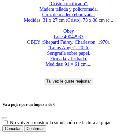
"Cristo crucificado".
Madera tallada y policromada.
Cruz de madera ebonizada.
Medidas: 31 x 27 cm (Cristo); 73 x 38 cm (c...
Obey
Lote 40042933
OBEY (Shepard Fairey, Charleston, 1970).
“Lotus Angel", 2026.
Serigrafía sobre papel.
Firmada y fechada.
Medidas: 91 × 61 cm....
Va a pujar por un importe de
€
No volver a mostrar la simulación de factura al pujar.
Cancelar
Confirmar