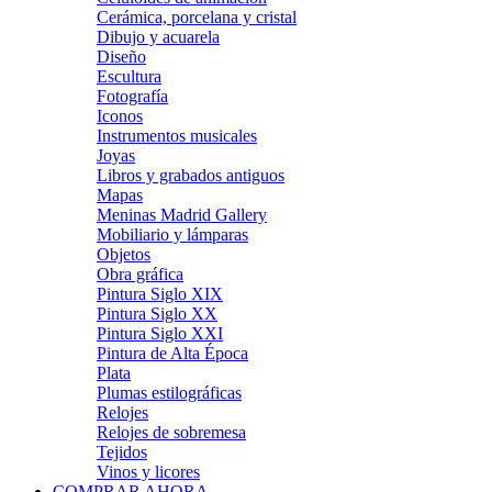
Cerámica, porcelana y cristal
Dibujo y acuarela
Diseño
Escultura
Fotografía
Iconos
Instrumentos musicales
Joyas
Libros y grabados antiguos
Mapas
Meninas Madrid Gallery
Mobiliario y lámparas
Objetos
Obra gráfica
Pintura Siglo XIX
Pintura Siglo XX
Pintura Siglo XXI
Pintura de Alta Época
Plata
Plumas estilográficas
Relojes
Relojes de sobremesa
Tejidos
Vinos y licores
COMPRAR AHORA