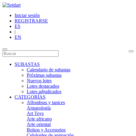
Iniciar sesión
REGISTRARSE
ES
|
EN
SUBASTAS
Calendario de subastas
Próximas subastas
Nuevos lotes
Lotes destacados
Lotes adjudicados
CATEGORÍAS
Alfombras y tapices
Arqueología
Art Toys
Arte africano
Arte oriental
Bolsos y Accesorios
Celuloides de animación