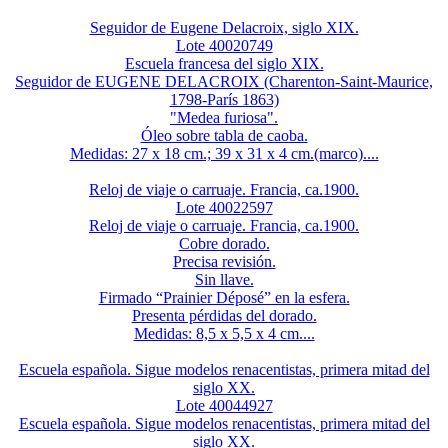
Seguidor de Eugene Delacroix, siglo XIX.
Lote 40020749
Escuela francesa del siglo XIX.
Seguidor de EUGENE DELACROIX (Charenton-Saint-Maurice,
1798-París 1863)
"Medea furiosa".
Óleo sobre tabla de caoba.
Medidas: 27 x 18 cm.; 39 x 31 x 4 cm.(marco)....
Reloj de viaje o carruaje. Francia, ca.1900.
Lote 40022597
Reloj de viaje o carruaje. Francia, ca.1900.
Cobre dorado.
Precisa revisión.
Sin llave.
Firmado “Prainier Déposé” en la esfera.
Presenta pérdidas del dorado.
Medidas: 8,5 x 5,5 x 4 cm....
Escuela española. Sigue modelos renacentistas, primera mitad del
siglo XX.
Lote 40044927
Escuela española. Sigue modelos renacentistas, primera mitad del
siglo XX.