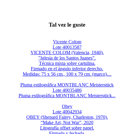
Tal vez le guste
Vicente Colom
Lote 40013587
VICENTE COLOM (Valencia, 1940).
"Iglesia de los Santos Juanes”.
Técnica mixta sobre cartulina.
Firmado en el ángulo inferior derecho.
Medidas: 75 x 56 cm., 100 x 79 cm. (marco)....
Pluma estilográfica MONTBLANC Meisterstück
Lote 40035486
Pluma estilográfica MONTBLANC Meisterstück...
Obey
Lote 40042934
OBEY (Shepard Fairey, Charleston, 1970).
“Make Art, Not War”, 2020
Litografía offset sobre papel.
Firmada y fechada.