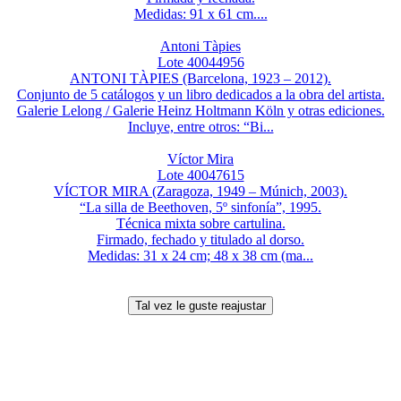
Medidas: 91 x 61 cm....
Antoni Tàpies
Lote 40044956
ANTONI TÀPIES (Barcelona, 1923 – 2012).
Conjunto de 5 catálogos y un libro dedicados a la obra del artista.
Galerie Lelong / Galerie Heinz Holtmann Köln y otras ediciones.
Incluye, entre otros: “Bi...
Víctor Mira
Lote 40047615
VÍCTOR MIRA (Zaragoza, 1949 – Múnich, 2003).
“La silla de Beethoven, 5º sinfonía”, 1995.
Técnica mixta sobre cartulina.
Firmado, fechado y titulado al dorso.
Medidas: 31 x 24 cm; 48 x 38 cm (ma...