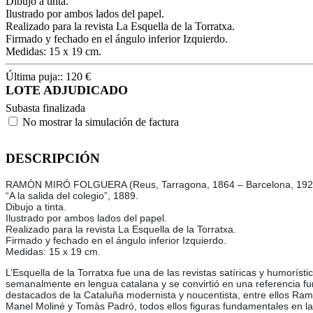
Dibujo a tinta.
Ilustrado por ambos lados del papel.
Realizado para la revista La Esquella de la Torratxa.
Firmado y fechado en el ángulo inferior Izquierdo.
Medidas: 15 x 19 cm.
Última puja::
120
€
LOTE ADJUDICADO
Subasta finalizada
No mostrar la simulación de factura
DESCRIPCIÓN
RAMÓN MIRÓ FOLGUERA (Reus, Tarragona, 1864 – Barcelona, 192
“A la salida del colegio”, 1889.
Dibujo a tinta.
Ilustrado por ambos lados del papel.
Realizado para la revista La Esquella de la Torratxa.
Firmado y fechado en el ángulo inferior Izquierdo.
Medidas: 15 x 19 cm.
L’Esquella de la Torratxa fue una de las revistas satíricas y humorí
semanalmente en lengua catalana y se convirtió en una referencia fund
destacados de la Cataluña modernista y noucentista, entre ellos Ramo
Manel Moliné y Tomàs Padró, todos ellos figuras fundamentales en la ren