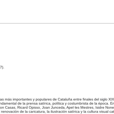
7).
sticas más importantes y populares de Cataluña entre finales del siglo
amental de la prensa satírica, política y costumbrista de la época. En 
n Casas, Ricard Opisso, Joan Junceda, Apel·les Mestres, Isidre Nonell, 
ovación de la caricatura, la ilustración satírica y la cultura visual cat