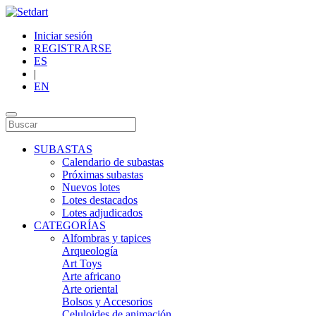
Iniciar sesión
REGISTRARSE
ES
|
EN
SUBASTAS
Calendario de subastas
Próximas subastas
Nuevos lotes
Lotes destacados
Lotes adjudicados
CATEGORÍAS
Alfombras y tapices
Arqueología
Art Toys
Arte africano
Arte oriental
Bolsos y Accesorios
Celuloides de animación