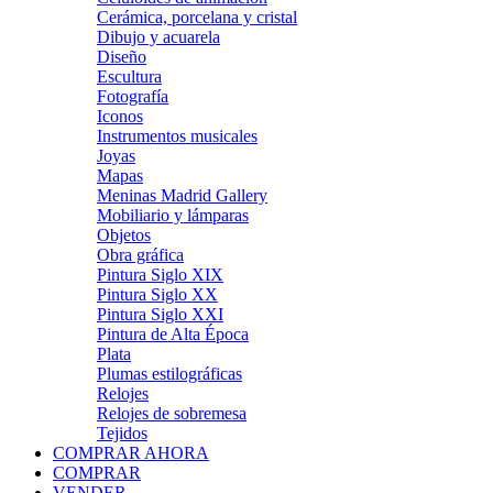
Cerámica, porcelana y cristal
Dibujo y acuarela
Diseño
Escultura
Fotografía
Iconos
Instrumentos musicales
Joyas
Mapas
Meninas Madrid Gallery
Mobiliario y lámparas
Objetos
Obra gráfica
Pintura Siglo XIX
Pintura Siglo XX
Pintura Siglo XXI
Pintura de Alta Época
Plata
Plumas estilográficas
Relojes
Relojes de sobremesa
Tejidos
COMPRAR AHORA
COMPRAR
VENDER